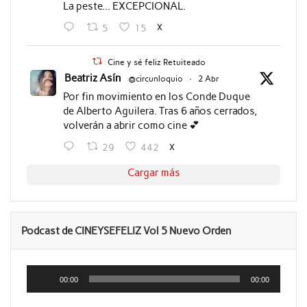
La peste... EXCEPCIONAL.
X
5
15
Cine y sé feliz Retuiteado
Beatriz Asín
@circunloquio
·
2 Abr
Por fin movimiento en los Conde Duque
de Alberto Aguilera. Tras 6 años cerrados,
volverán a abrir como cine 💕
X
29
442
Cargar más
Podcast de CINEYSEFELIZ Vol 5 Nuevo Orden
Reproductor
de
00:00
00:00
audio