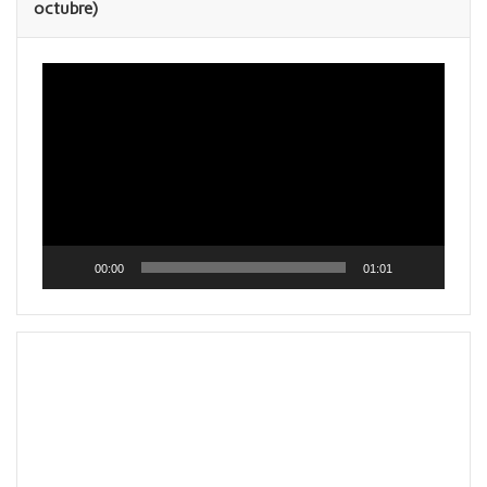
octubre)
Reproductor
de
vídeo
00:00
01:01