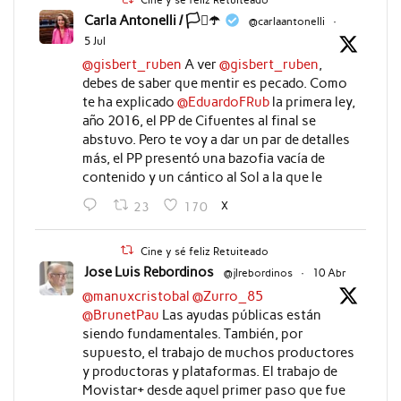
Cine y sé feliz Retuiteado
Carla Antonelli / 🏳️‍⚧️☂️
@carlaantonelli
·
5 Jul
@gisbert_ruben
A ver
@gisbert_ruben
,
debes de saber que mentir es pecado. Como
te ha explicado
@EduardoFRub
la primera ley,
año 2016, el PP de Cifuentes al final se
abstuvo. Pero te voy a dar un par de detalles
más, el PP presentó una bazofia vacía de
contenido y un cántico al Sol a la que le
X
23
170
Cine y sé feliz Retuiteado
Jose Luis Rebordinos
@jlrebordinos
·
10 Abr
@manuxcristobal
@Zurro_85
@BrunetPau
Las ayudas públicas están
siendo fundamentales. También, por
supuesto, el trabajo de muchos productores
y productoras y plataformas. El trabajo de
Movistar+ desde aquel primer paso que fue