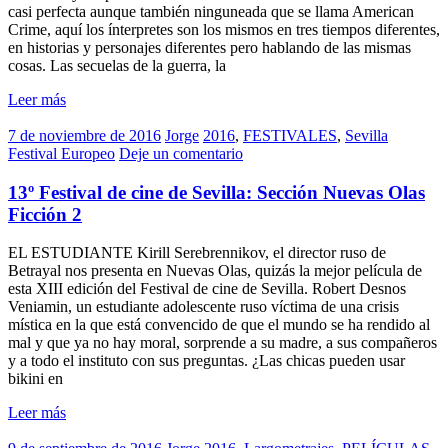
casi perfecta aunque también ninguneada que se llama American
Crime, aquí los ínterpretes son los mismos en tres tiempos diferentes,
en historias y personajes diferentes pero hablando de las mismas
cosas. Las secuelas de la guerra, la
Leer más
7 de noviembre de 2016
Jorge
2016
,
FESTIVALES
,
Sevilla
Festival Europeo
Deje un comentario
13º Festival de cine de Sevilla: Sección Nuevas Olas
Ficción 2
EL ESTUDIANTE Kirill Serebrennikov, el director ruso de
Betrayal nos presenta en Nuevas Olas, quizás la mejor película de
esta XIII edición del Festival de cine de Sevilla. Robert Desnos
Veniamin, un estudiante adolescente ruso víctima de una crisis
mística en la que está convencido de que el mundo se ha rendido al
mal y que ya no hay moral, sorprende a su madre, a sus compañeros
y a todo el instituto con sus preguntas. ¿Las chicas pueden usar
bikini en
Leer más