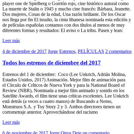
player one de Spielberg o Gorrión rojo, cine histórico autoral como
La muerte de Stalin o 1945 y mucho cine francés: Bárbara, Jeanette.
Dos mujeres, Cosas de la edad, Una razón brillante. De los Oscar
nos llega por fin El insulto, la cinta libanesa nominada esta edición y
de películas españolas contamos con dos títulos al menos de muy
diferentes formas y resultados: El aviso o La tribu. Pasen y lean:
Leer más
4 de diciembre de 2017
Jorge
Estrenos
,
PELÍCULAS
2 comentarios
Todos los estrenos de diciembre del 2017
Estrenos del 1 de diciembre: Coco (Lee Unkrich, Adrián Molina,
Estados Unidos, 2017) Animación. Mejor film de animación para
el Círculo de Críticos de Nueva York y para la National Board of
Review (NBR), Nominada a mejor film animado y sonido en los
Satellite Awards, el film tiene unas críticas excelentes. Lee Unkrich
está detrás (a veces a cuatro manos) de Buscando a Nemo,
Monstruos S.A. y Toy Story 2 y 3. Ambos directores tienen un
cortometraje anterior. Aprovechándose del racismo
Leer más
6 de noviembre de 2017
Jorge
Otros
Deje un comentario