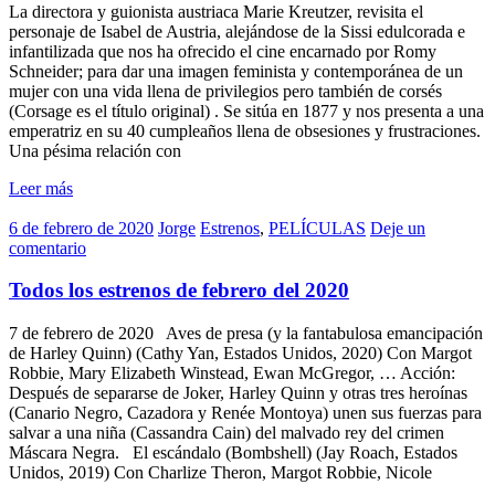
La directora y guionista austriaca Marie Kreutzer, revisita el
personaje de Isabel de Austria, alejándose de la Sissi edulcorada e
infantilizada que nos ha ofrecido el cine encarnado por Romy
Schneider; para dar una imagen feminista y contemporánea de un
mujer con una vida llena de privilegios pero también de corsés
(Corsage es el título original) . Se sitúa en 1877 y nos presenta a una
emperatriz en su 40 cumpleaños llena de obsesiones y frustraciones.
Una pésima relación con
Leer más
6 de febrero de 2020
Jorge
Estrenos
,
PELÍCULAS
Deje un
comentario
Todos los estrenos de febrero del 2020
7 de febrero de 2020 Aves de presa (y la fantabulosa emancipación
de Harley Quinn) (Cathy Yan, Estados Unidos, 2020) Con Margot
Robbie, Mary Elizabeth Winstead, Ewan McGregor, … Acción:
Después de separarse de Joker, Harley Quinn y otras tres heroínas
(Canario Negro, Cazadora y Renée Montoya) unen sus fuerzas para
salvar a una niña (Cassandra Cain) del malvado rey del crimen
Máscara Negra. El escándalo (Bombshell) (Jay Roach, Estados
Unidos, 2019) Con Charlize Theron, Margot Robbie, Nicole