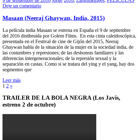
9 de septiembre de 2016
Jorge
2016
,
Largometrajes
,
PELÍCULAS
Deje un comentario
Masaan (Neeraj Ghaywan, India, 2015)
La película india Masaan se estrena en España el 9 de septiembre
del 2016 distibruida por Golem Films. En esta cinta caleidoscópica,
presentada en el Festival de cine de Gijón del 2015, Neeraj
Ghaywan habla de la situación de la mujer en la sociedad india, de
las costumbres y represiones; de las deshonras familiares y las
diferencias intergeneracionales; de la represión sexual y la
separación en castas. Como si se tratara del ying y el yang, hay dos
segmentos que
Leer más
1
2
»
TRAILER DE LA BOLA NEGRA (Los Javis,
estreno 2 de octubre)