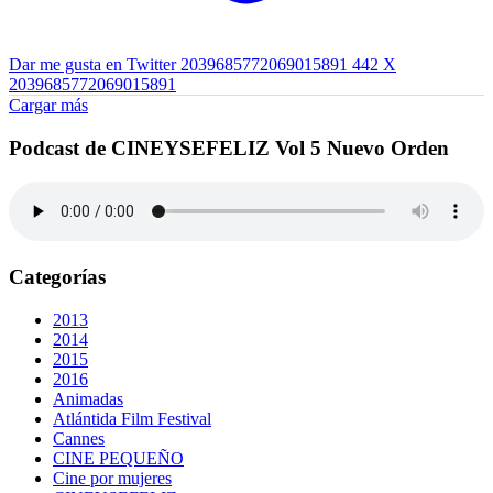
Dar me gusta en Twitter 2039685772069015891
442
X
2039685772069015891
Cargar más
Podcast de CINEYSEFELIZ Vol 5 Nuevo Orden
Categorías
2013
2014
2015
2016
Animadas
Atlántida Film Festival
Cannes
CINE PEQUEÑO
Cine por mujeres