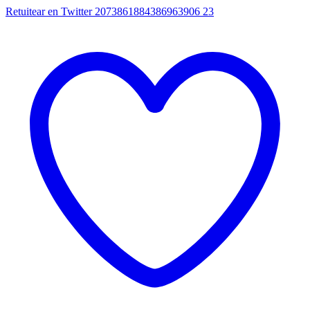
Retuitear en Twitter 2073861884386963906
23