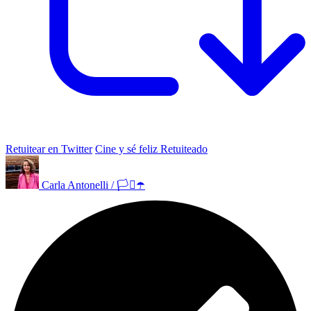
Retuitear en Twitter
Cine y sé feliz Retuiteado
Carla Antonelli / 🏳️‍⚧️☂️