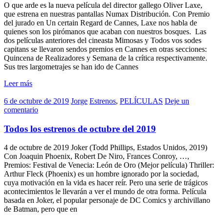
O que arde es la nueva película del director gallego Oliver Laxe,
que estrena en nuestras pantallas Numax Distribución. Con Premio
del jurado en Un certain Regard de Cannes, Laxe nos habla de
quienes son los pirómanos que acaban con nuestros bosques. Las
dos películas anteriores del cineasta Mimosas y Todos vos sodes
capitans se llevaron sendos premios en Cannes en otras secciones:
Quincena de Realizadores y Semana de la crítica respectivamente.
Sus tres largometrajes se han ido de Cannes
Leer más
6 de octubre de 2019
Jorge
Estrenos
,
PELÍCULAS
Deje un
comentario
Todos los estrenos de octubre del 2019
4 de octubre de 2019 Joker (Todd Phillips, Estados Unidos, 2019)
Con Joaquin Phoenix, Robert De Niro, Frances Conroy, …,
Premios: Festival de Venecia: León de Oro (Mejor película) Thriller:
Arthur Fleck (Phoenix) es un hombre ignorado por la sociedad,
cuya motivación en la vida es hacer reír. Pero una serie de trágicos
acontecimientos le llevarán a ver el mundo de otra forma. Película
basada en Joker, el popular personaje de DC Comics y archivillano
de Batman, pero que en