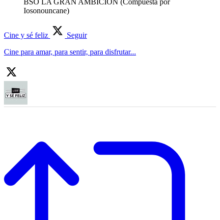
BSO LA GRAN AMBICION (Compuesta por
Iosonouncane)
Cine y sé feliz
Seguir
Cine para amar, para sentir, para disfrutar...