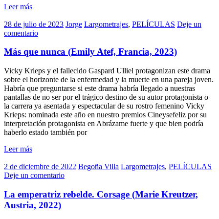
Leer más
28 de julio de 2023
Jorge
Largometrajes
,
PELÍCULAS
Deje un
comentario
Más que nunca (Emily Atef, Francia, 2023)
Vicky Krieps y el fallecido Gaspard Ulliel protagonizan este drama
sobre el horizonte de la enfermedad y la muerte en una pareja joven.
Habría que preguntarse si este drama habría llegado a nuestras
pantallas de no ser por el trágico destino de su autor protagonista o
la carrera ya asentada y espectacular de su rostro femenino Vicky
Krieps: nominada este año en nuestro premios Cineysefeliz por su
interpretación protagonista en Abrázame fuerte y que bien podría
haberlo estado también por
Leer más
2 de diciembre de 2022
Begoña Villa
Largometrajes
,
PELÍCULAS
Deje un comentario
La emperatriz rebelde. Corsage (Marie Kreutzer,
Austria, 2022)