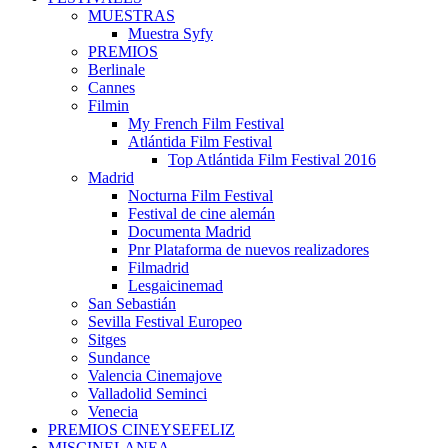
MUESTRAS
Muestra Syfy
PREMIOS
Berlinale
Cannes
Filmin
My French Film Festival
Atlántida Film Festival
Top Atlántida Film Festival 2016
Madrid
Nocturna Film Festival
Festival de cine alemán
Documenta Madrid
Pnr Plataforma de nuevos realizadores
Filmadrid
Lesgaicinemad
San Sebastián
Sevilla Festival Europeo
Sitges
Sundance
Valencia Cinemajove
Valladolid Seminci
Venecia
PREMIOS CINEYSEFELIZ
MISCINELANEA