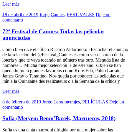
Leer más
18 de abril de 2019
Jorge
Cannes
,
FESTIVALES
Deje un
comentario
72º Festival de Cannes: Todas las películas
anunciadas
Como bien dice el crítico Ricardo Aldorondo: «Escuchar el anuncio
de la selección del @Festival_Cannes es como ver el sorteo de la
lotería y que te vaya tocando un número tras otro. Menuda lista de
nombres». Mucha mejor selección la de este año, si bien se han
quedado fuera grandes favoritos como Kore-Eda, Pablo Larrain,
James Gray o Tarantino. Nos queda por conocer las películas que
irán a la Quinzaine des realizateurs o a la Semana de la crítica y
Leer más
8 de febrero de 2019
Jorge
Largometrajes
,
PELÍCULAS
Deje un
comentario
Sofía (Meryem Benm’Barek, Marruecos, 2018)
Sofía es una cinta marroquí dirigida por una mujer sobre las