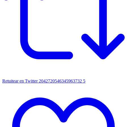
Retuitear en Twitter 2042720546345963732
5