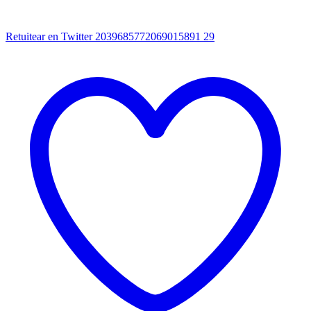
Retuitear en Twitter 2039685772069015891
29