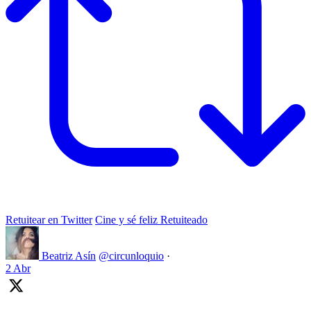
Retuitear en Twitter
Cine y sé feliz Retuiteado
Beatriz Asín
@circunloquio
·
2 Abr