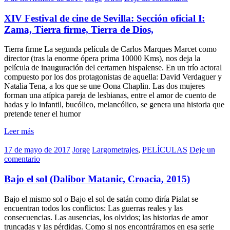
XIV Festival de cine de Sevilla: Sección oficial I:
Zama, Tierra firme, Tierra de Dios,
Tierra firme La segunda película de Carlos Marques Marcet como
director (tras la enorme ópera prima 10000 Kms), nos deja la
película de inauguración del certamen hispalense. En un trío actoral
compuesto por los dos protagonistas de aquella: David Verdaguer y
Natalia Tena, a los que se une Oona Chaplin. Las dos mujeres
forman una atípica pareja de lesbianas, entre el amor de cuento de
hadas y lo infantil, bucólico, melancólico, se genera una historia que
pretende tener el humor
Leer más
17 de mayo de 2017
Jorge
Largometrajes
,
PELÍCULAS
Deje un
comentario
Bajo el sol (Dalibor Matanic, Croacia, 2015)
Bajo el mismo sol o Bajo el sol de satán como diría Pialat se
encuentran todos los conflictos: Las guerras reales y las
consecuencias. Las ausencias, los olvidos; las historias de amor
truncadas y las pérdidas. Como si nos encontráramos en esa serie