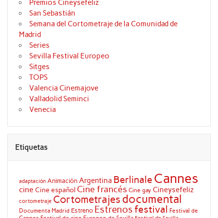
Premios Cineysefeliz
San Sebastián
Semana del Cortometraje de la Comunidad de
Madrid
Series
Sevilla Festival Europeo
Sitges
TOPS
Valencia Cinemajove
Valladolid Seminci
Venecia
Etiquetas
Cannes
Berlinale
Argentina
Animación
adaptación
Cine francés
cine
Cineysefeliz
Cine español
Cine gay
documental
Cortometrajes
cortometraje
festival
Estrenos
Estreno
Documenta Madrid
Festival de
Cannes
Festival de cine Europeo de Sevilla