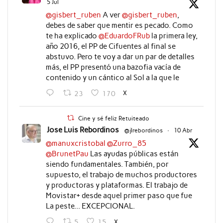
5 Jul
@gisbert_ruben
A ver
@gisbert_ruben
,
debes de saber que mentir es pecado. Como
te ha explicado
@EduardoFRub
la primera ley,
año 2016, el PP de Cifuentes al final se
abstuvo. Pero te voy a dar un par de detalles
más, el PP presentó una bazofia vacía de
contenido y un cántico al Sol a la que le
X
23
170
Cine y sé feliz Retuiteado
Jose Luis Rebordinos
@jlrebordinos
·
10 Abr
@manuxcristobal
@Zurro_85
@BrunetPau
Las ayudas públicas están
siendo fundamentales. También, por
supuesto, el trabajo de muchos productores
y productoras y plataformas. El trabajo de
Movistar+ desde aquel primer paso que fue
La peste... EXCEPCIONAL.
X
5
15