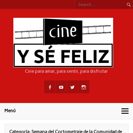
Skip
to
content
CIN
Cine para amar, para sentir, para disfrutar
Menú
Categoría:
Semana del Cortometraje de la Comunidad de