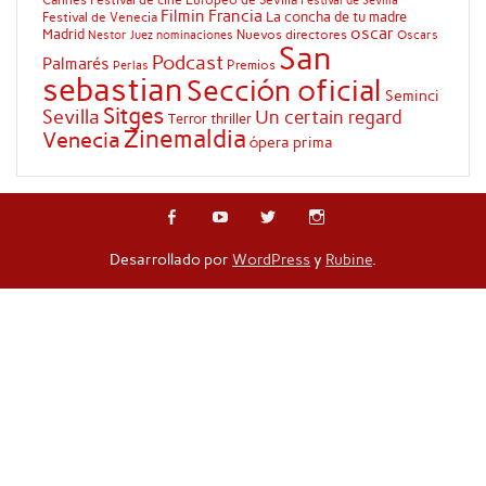
Festival de Sevilla
Filmin
Francia
La concha de tu madre
Festival de Venecia
oscar
Madrid
Nuevos directores
Oscars
Nestor Juez
nominaciones
San
Podcast
Palmarés
Premios
Perlas
sebastian
Sección oficial
Seminci
Sitges
Sevilla
Un certain regard
Terror
thriller
Zinemaldia
Venecia
ópera prima
Desarrollado por
WordPress
y
Rubine
.