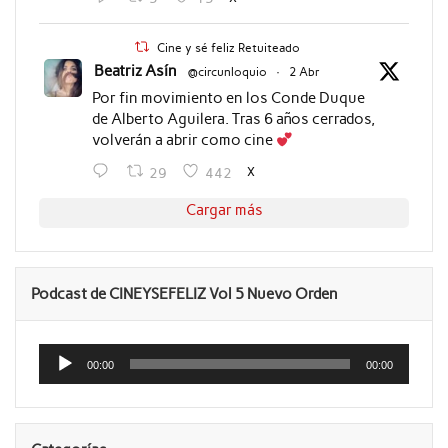
Cine y sé feliz Retuiteado
Beatriz Asín
@circunloquio
·
2 Abr
Por fin movimiento en los Conde Duque
de Alberto Aguilera. Tras 6 años cerrados,
volverán a abrir como cine
X
29
442
Cargar más
Podcast de CINEYSEFELIZ Vol 5 Nuevo Orden
Reproductor
de
00:00
00:00
audio