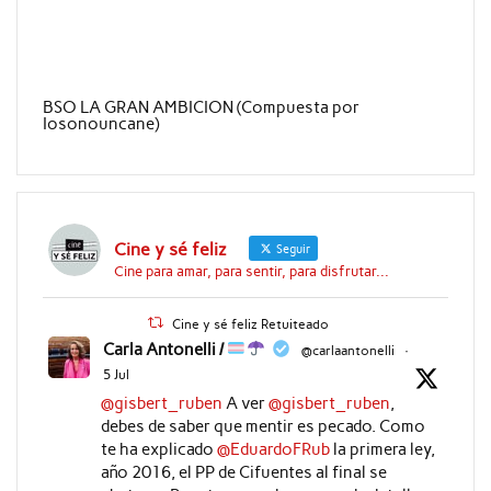
BSO LA GRAN AMBICION (Compuesta por
Iosonouncane)
Cine y sé feliz
Seguir
Cine para amar, para sentir, para disfrutar...
Cine y sé feliz Retuiteado
Carla Antonelli /
@carlaantonelli
·
5 Jul
@gisbert_ruben
A ver
@gisbert_ruben
,
debes de saber que mentir es pecado. Como
te ha explicado
@EduardoFRub
la primera ley,
año 2016, el PP de Cifuentes al final se