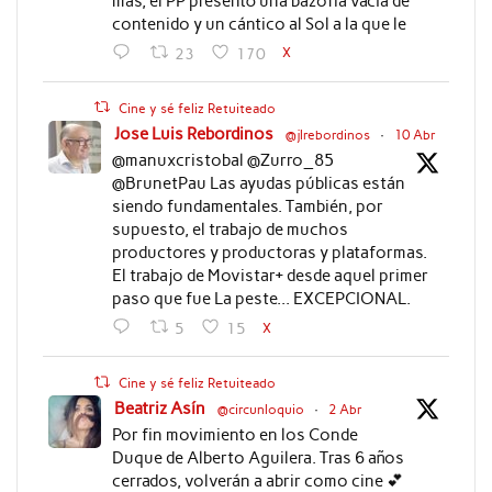
más, el PP presentó una bazofia vacía de
contenido y un cántico al Sol a la que le
X
23
170
Cine y sé feliz Retuiteado
Jose Luis Rebordinos
@jlrebordinos
·
10 Abr
@manuxcristobal @Zurro_85
@BrunetPau Las ayudas públicas están
siendo fundamentales. También, por
supuesto, el trabajo de muchos
productores y productoras y plataformas.
El trabajo de Movistar+ desde aquel primer
paso que fue La peste... EXCEPCIONAL.
X
5
15
Cine y sé feliz Retuiteado
Beatriz Asín
@circunloquio
·
2 Abr
Por fin movimiento en los Conde
Duque de Alberto Aguilera. Tras 6 años
cerrados, volverán a abrir como cine 💕