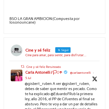
BSO LA GRAN AMBICION (Compuesta por
Iosonouncane)
Cine y sé feliz
Seguir
Cine para amar, para sentir, para disfrutar...
Cine y sé feliz Retuiteado
Carla Antonelli / 🏳️‍⚧️☂️
@carlaantonelli
·
5 Jul
@gisbert_ruben A ver @gisbert_ruben,
debes de saber que mentir es pecado. Como
te ha explicado @EduardoFRub la primera
ley, año 2016, el PP de Cifuentes al final se
abstuvo. Pero te voy a dar un par de detalles