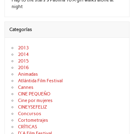
Map to the stars 9 Paulina 10 A girl walks alone at
night
Categorías
2013
2014
2015
2016
Animadas
Atlántida Film Festival
Cannes
CINE PEQUEÑO
Cine por mujeres
CINEYSEFELIZ
Concursos
Cortometrajes
CRÍTICAS
D'A Film Festival