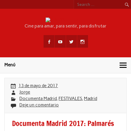
Skip
to
content
CINEYSEFEL
Cine para amar, para sentir, para disfrutar
Menú
13 de mayo de 2017
Jorge
Documenta Madrid
,
FESTIVALES
,
Madrid
Deje un comentario
Documenta Madrid 2017: Palmarés