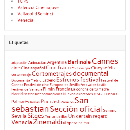
TOPS
Valencia Cinemajove
Valladolid Seminci
Venecia
Etiquetas
Cannes
Berlinale
Argentina
Animación
adaptación
Cine francés
cine
Cineysefeliz
Cine español
Cine gay
documental
Cortometrajes
cortometraje
festival
Estrenos
Estreno
Documenta Madrid
Festival de
Cannes
Festival de cine Europeo de Sevilla
Festival de Sevilla
Filmin
Francia
La concha de tu madre
Festival de Venecia
oscar
Madrid
Nuevos directores
Oscars
Nestor Juez
nominaciones
San
Podcast
Palmarés
Premios
Perlas
sebastian
Sección oficial
Seminci
Sitges
Sevilla
Un certain regard
Terror
thriller
Zinemaldia
Venecia
ópera prima