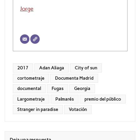
Jorge
2017
Adan Aliaga
City of sun
cortometraje
Documenta Madrid
documental
Fugas
Georgia
Largometraje
Palmarés
premio del público
Stranger in paradise
Votación
Deja una respuesta