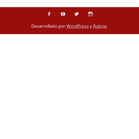
Desarrollado por
WordPress
y
Rubine
.