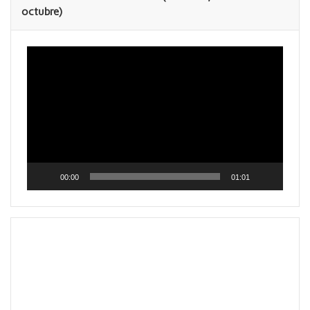
octubre)
Reproductor
de
vídeo
00:00
01:01