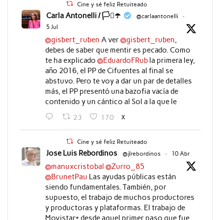
Cine y sé feliz Retuiteado
Carla Antonelli / 🏳️‍⚧️☂️
@carlaantonelli
·
5 Jul
@gisbert_ruben
A ver
@gisbert_ruben
,
debes de saber que mentir es pecado. Como
te ha explicado
@EduardoFRub
la primera ley,
año 2016, el PP de Cifuentes al final se
abstuvo. Pero te voy a dar un par de detalles
más, el PP presentó una bazofia vacía de
contenido y un cántico al Sol a la que le
X
23
170
Cine y sé feliz Retuiteado
Jose Luis Rebordinos
@jlrebordinos
·
10 Abr
@manuxcristobal
@Zurro_85
@BrunetPau
Las ayudas públicas están
siendo fundamentales. También, por
supuesto, el trabajo de muchos productores
y productoras y plataformas. El trabajo de
Movistar+ desde aquel primer paso que fue