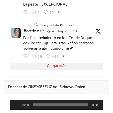
La peste... EXCEPCIONAL.
X
5
15
Cine y sé feliz Retuiteado
Beatriz Asín
@circunloquio
·
2 Abr
Por fin movimiento en los Conde Duque
de Alberto Aguilera. Tras 6 años cerrados,
volverán a abrir como cine 💕
X
29
442
Cargar más
Podcast de CINEYSEFELIZ Vol 5 Nuevo Orden
Reproductor
de
00:00
00:00
audio