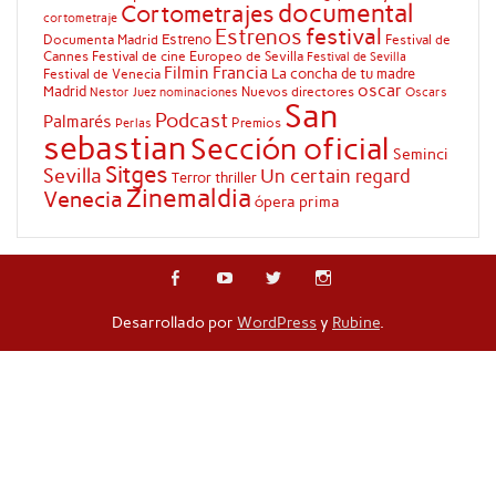
documental
Cortometrajes
cortometraje
festival
Estrenos
Estreno
Documenta Madrid
Festival de
Cannes
Festival de cine Europeo de Sevilla
Festival de Sevilla
Filmin
Francia
La concha de tu madre
Festival de Venecia
oscar
Madrid
Nuevos directores
Oscars
Nestor Juez
nominaciones
San
Podcast
Palmarés
Premios
Perlas
sebastian
Sección oficial
Seminci
Sitges
Sevilla
Un certain regard
Terror
thriller
Zinemaldia
Venecia
ópera prima
Desarrollado por
WordPress
y
Rubine
.