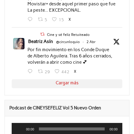
Movistar+ desde aquel primer paso que fue
La peste... EXCEPCIONAL.
X
5
15
Cine y sé feliz Retuiteado
Beatriz Asín
@circunloquio
·
2 Abr
Por fin movimiento en los Conde Duque
de Alberto Aguilera. Tras 6 años cerrados,
volverán a abrir como cine 💕
X
29
442
Cargar más
Podcast de CINEYSEFELIZ Vol 5 Nuevo Orden
Reproductor
de
00:00
00:00
audio