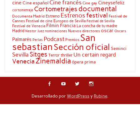
Cine francés
cine
Cineysefeliz
Cine español
Cine gay
documental
Cortometrajes
cortometraje
festival
Estrenos
Estreno
Documenta Madrid
Festival de
Cannes
Festival de cine Europeo de Sevilla
Festival de Sevilla
Filmin
Francia
La concha de tu madre
Festival de Venecia
oscar
Madrid
Nuevos directores
Oscars
Nestor Juez
nominaciones
San
Podcast
Palmarés
Premios
Perlas
sebastian
Sección oficial
Seminci
Sitges
Sevilla
Un certain regard
Terror
thriller
Zinemaldia
Venecia
ópera prima
Desarrollado por
WordPress
y
Rubine
.