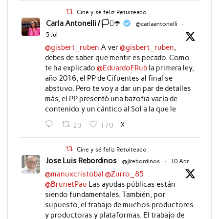
Cine y sé feliz Retuiteado
Carla Antonelli / 🏳️‍⚧️☂️
@carlaantonelli
·
5 Jul
@gisbert_ruben
A ver
@gisbert_ruben
,
debes de saber que mentir es pecado. Como
te ha explicado
@EduardoFRub
la primera ley,
año 2016, el PP de Cifuentes al final se
abstuvo. Pero te voy a dar un par de detalles
más, el PP presentó una bazofia vacía de
contenido y un cántico al Sol a la que le
X
23
170
Cine y sé feliz Retuiteado
Jose Luis Rebordinos
@jlrebordinos
·
10 Abr
@manuxcristobal
@Zurro_85
@BrunetPau
Las ayudas públicas están
siendo fundamentales. También, por
supuesto, el trabajo de muchos productores
y productoras y plataformas. El trabajo de