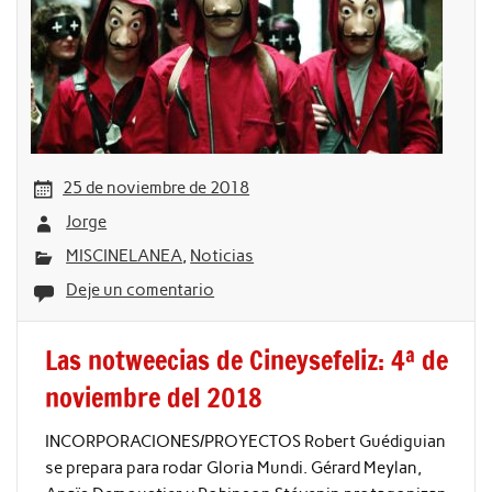
25 de noviembre de 2018
Jorge
MISCINELANEA
,
Noticias
Deje un comentario
Las notweecias de Cineysefeliz: 4ª de
noviembre del 2018
INCORPORACIONES/PROYECTOS Robert Guédiguian
se prepara para rodar Gloria Mundi. Gérard Meylan,