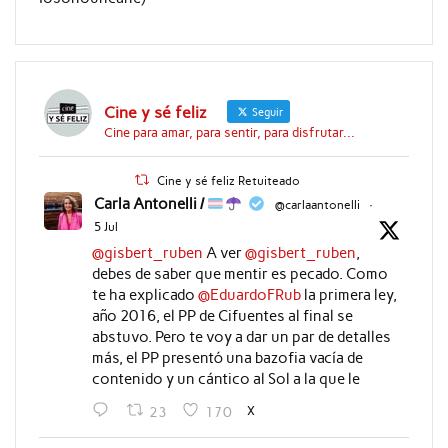
Cine y sé feliz
Seguir
Cine para amar, para sentir, para disfrutar...
Cine y sé feliz Retuiteado
Carla Antonelli /
@carlaantonelli
·
5 Jul
@gisbert_ruben
A ver
@gisbert_ruben
,
debes de saber que mentir es pecado. Como
te ha explicado
@EduardoFRub
la primera ley,
año 2016, el PP de Cifuentes al final se
abstuvo. Pero te voy a dar un par de detalles
más, el PP presentó una bazofia vacía de
contenido y un cántico al Sol a la que le
X
23
170