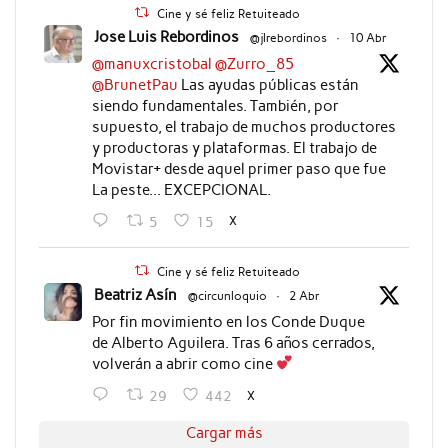
Cine y sé feliz Retuiteado
Jose Luis Rebordinos
@jlrebordinos
·
10 Abr
@manuxcristobal
@Zurro_85
@BrunetPau
Las ayudas públicas están
siendo fundamentales. También, por
supuesto, el trabajo de muchos productores
y productoras y plataformas. El trabajo de
Movistar+ desde aquel primer paso que fue
La peste... EXCEPCIONAL.
X
5
15
Cine y sé feliz Retuiteado
Beatriz Asín
@circunloquio
·
2 Abr
Por fin movimiento en los Conde Duque
de Alberto Aguilera. Tras 6 años cerrados,
volverán a abrir como cine
X
29
442
Cargar más