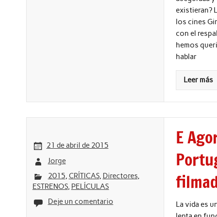
existieran? 
los cines Gi
con el resp
hemos querid
hablar
Leer más
E Ago
21 de abril de 2015
Portu
Jorge
filma
2015
,
CRÍTICAS
,
Directores
,
ESTRENOS
,
PELÍCULAS
Deje un comentario
La vida es u
lenta en fun