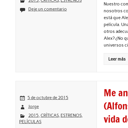
2015
,
CRÍTICAS
,
ESTRENOS
Nuestro comp
Deje un comentario
nosotros con
está que Ale
película. Un
otros adecu
Alex? ¿No qu
universos c
Leer más
Me and
5 de octubre de 2015
(Alfo
Jorge
vida d
2015
,
CRÍTICAS
,
ESTRENOS
,
PELÍCULAS