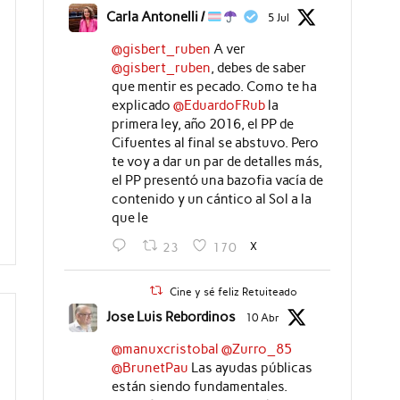
Carla Antonelli /
5 Jul
@gisbert_ruben
A ver
@gisbert_ruben
, debes de saber
que mentir es pecado. Como te ha
explicado
@EduardoFRub
la
primera ley, año 2016, el PP de
Cifuentes al final se abstuvo. Pero
te voy a dar un par de detalles más,
el PP presentó una bazofia vacía de
contenido y un cántico al Sol a la
que le
X
23
170
Cine y sé feliz Retuiteado
Jose Luis Rebordinos
10 Abr
@manuxcristobal
@Zurro_85
@BrunetPau
Las ayudas públicas
están siendo fundamentales.