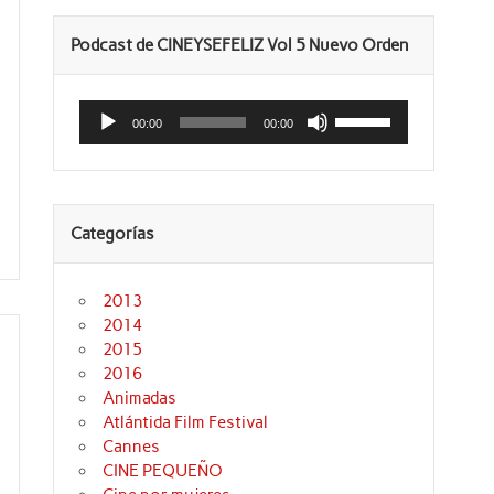
Podcast de CINEYSEFELIZ Vol 5 Nuevo Orden
Reproductor
Utiliza
de
las
00:00
00:00
audio
teclas
de
flecha
arriba/abajo
para
aumentar
Categorías
o
disminuir
el
volumen.
2013
2014
2015
2016
Animadas
Atlántida Film Festival
Cannes
CINE PEQUEÑO