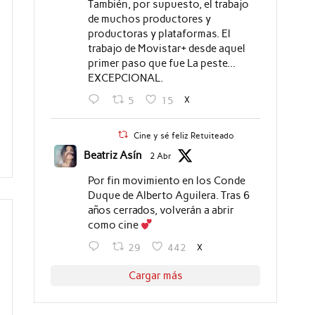
También, por supuesto, el trabajo
de muchos productores y
productoras y plataformas. El
trabajo de Movistar+ desde aquel
primer paso que fue La peste...
EXCEPCIONAL.
X
5
15
Cine y sé feliz Retuiteado
Beatriz Asín
2 Abr
Por fin movimiento en los Conde
Duque de Alberto Aguilera. Tras 6
años cerrados, volverán a abrir
como cine
X
29
442
Cargar más