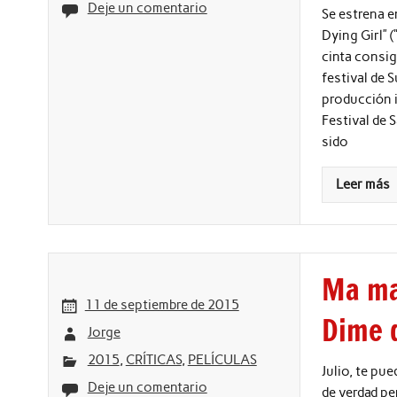
Deje un comentario
Se estrena e
Dying Girl” (
cinta consig
festival de 
producción i
Festival de 
sido
Leer más
Ma ma
11 de septiembre de 2015
Dime q
Jorge
2015
,
CRÍTICAS
,
PELÍCULAS
Julio, te pu
Deje un comentario
de verdad pe