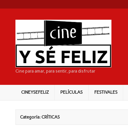
Skip
to
content
CI
Cine para amar, para sentir, para disfrutar
CINEYSEFELIZ
PELÍCULAS
FESTIVALES
Categoría:
CRÍTICAS