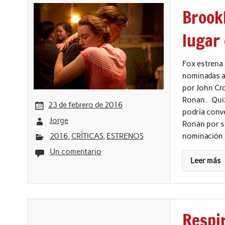
Brookl
lugar
Fox estrena 
nominadas al
por John Cr
Ronan. Quiz
23 de febrero de 2016
podría conve
Jorge
Ronan por su
2016
,
CRÍTICAS
,
ESTRENOS
nominación a
Un comentario
Leer más
Respir