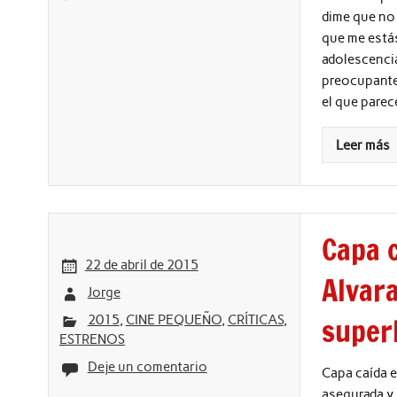
dime que no 
que me estás
adolescenci
preocupante
el que parec
Leer más
Capa 
22 de abril de 2015
Alvara
Jorge
super
2015
,
CINE PEQUEÑO
,
CRÍTICAS
,
ESTRENOS
Deje un comentario
Capa caída e
asegurada y 