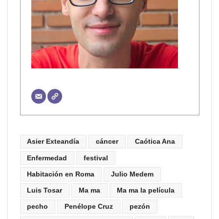
Asier Exteandía
cáncer
Caótica Ana
Enfermedad
festival
Habitación en Roma
Julio Medem
Luis Tosar
Ma ma
Ma ma la película
pecho
Penélope Cruz
pezón