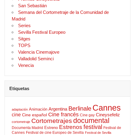
San Sebastián
Semana del Cortometraje de la Comunidad de
Madrid
Series
Sevilla Festival Europeo
Sitges
TOPS
Valencia Cinemajove
Valladolid Seminci
Venecia
Etiquetas
Cannes
Berlinale
Argentina
Animación
adaptación
Cine francés
cine
Cineysefeliz
Cine español
Cine gay
documental
Cortometrajes
cortometraje
Estrenos
festival
Estreno
Documenta Madrid
Festival de
Cannes
Festival de cine Europeo de Sevilla
Festival de Sevilla