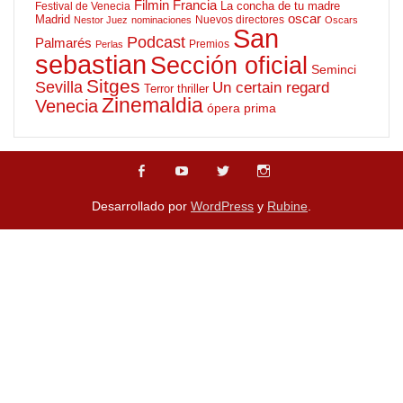
Filmin
Francia
La concha de tu madre
Festival de Venecia
oscar
Madrid
Nuevos directores
Nestor Juez
nominaciones
Oscars
San
Podcast
Palmarés
Premios
Perlas
sebastian
Sección oficial
Seminci
Sitges
Sevilla
Un certain regard
Terror
thriller
Zinemaldia
Venecia
ópera prima
Desarrollado por
WordPress
y
Rubine
.