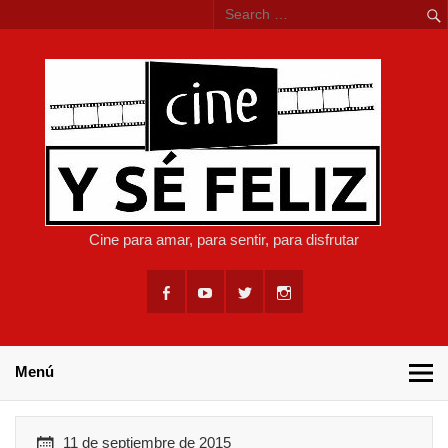
Skip
to
content
CI
Cine para amar, para sentir, para disfrutar
Menú
11 de septiembre de 2015