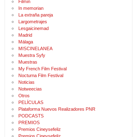
Filmin
In memorian
La extraña pareja
Largometrajes
Lesgaicinemad
Madrid
Málaga
MISCINELANEA
Muestra Syfy
Muestras
My French Film Festival
Nocturna Film Festival
Noticias
Notweecias
Otros
PELÍCULAS
Plataforma Nuevos Realizadores PNR
PODCASTS
PREMIOS
Premios Cineysefeliz
Premios Cineysefeliz