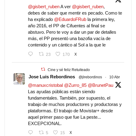
@gisbert_ruben
A ver
@gisbert_ruben
,
debes de saber que mentir es pecado. Como te
ha explicado
@EduardoFRub
la primera ley,
año 2016, el PP de Cifuentes al final se
abstuvo. Pero te voy a dar un par de detalles
más, el PP presentó una bazofia vacía de
contenido y un cántico al Sol a la que le
23
170
X
Cine y sé feliz Retuiteado
Jose Luis Rebordinos
@jlrebordinos
·
10 Abr
@manuxcristobal
@Zurro_85
@BrunetPau
Las ayudas públicas están siendo
fundamentales. También, por supuesto, el
trabajo de muchos productores y productoras y
plataformas. El trabajo de Movistar+ desde
aquel primer paso que fue La peste...
EXCEPCIONAL.
5
15
X