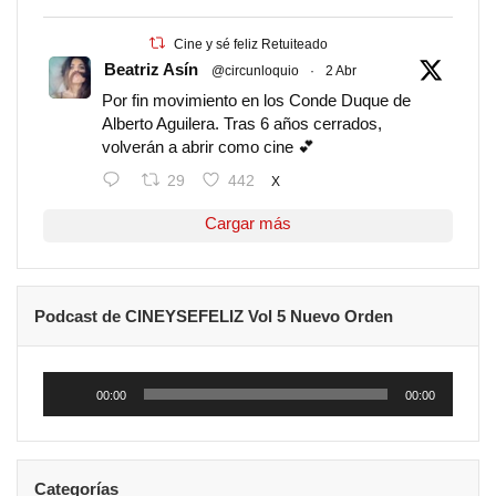
Cine y sé feliz Retuiteado
Beatriz Asín
@circunloquio
·
2 Abr
Por fin movimiento en los Conde Duque de
Alberto Aguilera. Tras 6 años cerrados,
volverán a abrir como cine 💕
29
442
X
Cargar más
Podcast de CINEYSEFELIZ Vol 5 Nuevo Orden
Reproductor
de
00:00
00:00
audio
Categorías