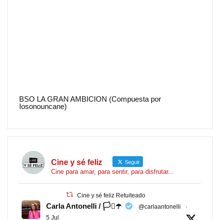
BSO LA GRAN AMBICION (Compuesta por
Iosonouncane)
Cine y sé feliz
Seguir
Cine para amar, para sentir, para disfrutar...
Cine y sé feliz Retuiteado
Carla Antonelli / 🏳️‍⚧️☂️
@carlaantonelli
·
5 Jul