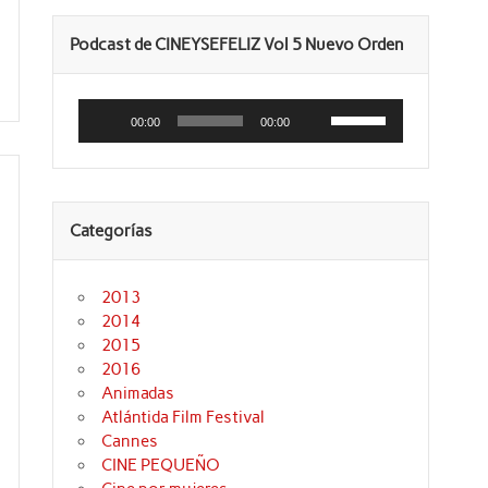
Podcast de CINEYSEFELIZ Vol 5 Nuevo Orden
Reproductor
Utiliza
de
las
00:00
00:00
audio
teclas
de
flecha
arriba/abajo
para
aumentar
Categorías
o
disminuir
el
volumen.
2013
2014
2015
2016
Animadas
Atlántida Film Festival
Cannes
CINE PEQUEÑO