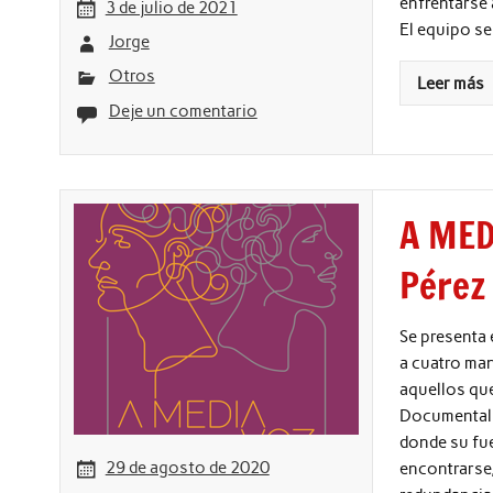
enfrentarse 
3 de julio de 2021
El equipo se
Jorge
Otros
Leer más
Deje un comentario
A MED
Pérez
Se presenta 
a cuatro man
aquellos qu
Documental s
donde su fu
29 de agosto de 2020
encontrarse,