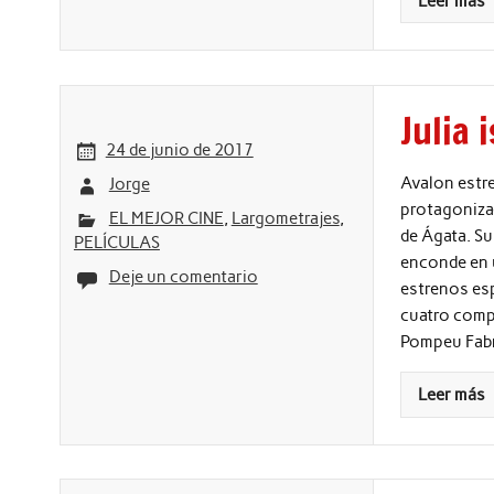
Leer más
Julia 
24 de junio de 2017
Avalon estren
Jorge
protagonizad
EL MEJOR CINE
,
Largometrajes
,
de Ágata. Su
PELÍCULAS
enconde en u
Deje un comentario
estrenos esp
cuatro comp
Pompeu Fabra
Leer más