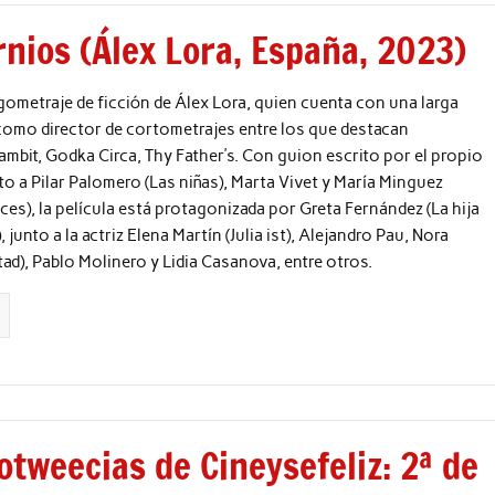
nios (Álex Lora, España, 2023)
rgometraje de ficción de Álex Lora, quien cuenta con una larga
como director de cortometrajes entre los que destacan
bit, Godka Circa, Thy Father’s. Con guion escrito por el propio
to a Pilar Palomero (Las niñas), Marta Vivet y María Minguez
eces), la película está protagonizada por Greta Fernández (La hija
, junto a la actriz Elena Martín (Julia ist), Alejandro Pau, Nora
tad), Pablo Molinero y Lidia Casanova, entre otros.
tweecias de Cineysefeliz: 2ª de