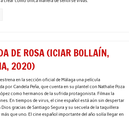
a crear como única manera de sentirse vivas.
DA DE ROSA (ICIAR BOLLAÍN,
A, 2020)
n estrena en la sección oficial de Málaga una película
a por Candela Peña, que cuenta en su plantel con Nathalie Poza
López como hermanos de la sufrida protagonista. Filmax la
ines. En tiempos de virus, el cine español está aún sin despertar
 a Dios gracias de Santiago Segura y su secuela de la taquillera
 más que uno. El cine español importante del año solía llegar en