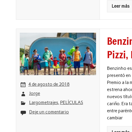
Leer más
Benzi
Pizzi,
Benzinho es 
presentó en 
Premio a la 
4 de agosto de 2018
estrena ahor
Jorge
nuevos títul
Largometrajes
,
PELÍCULAS
cariño. Era 
entre parén
Deje un comentario
cambiar