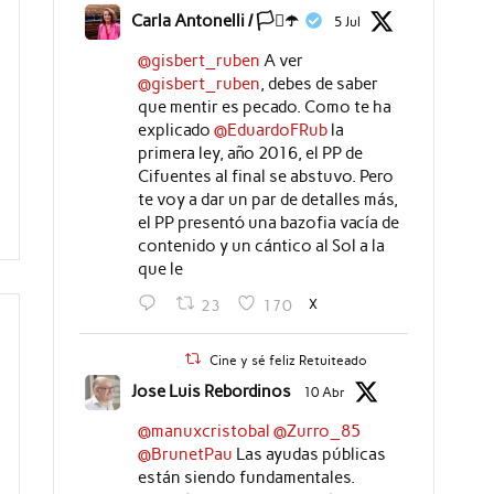
Carla Antonelli / 🏳️‍⚧️☂️
5 Jul
@gisbert_ruben
A ver
@gisbert_ruben
, debes de saber
que mentir es pecado. Como te ha
explicado
@EduardoFRub
la
primera ley, año 2016, el PP de
Cifuentes al final se abstuvo. Pero
te voy a dar un par de detalles más,
el PP presentó una bazofia vacía de
contenido y un cántico al Sol a la
que le
X
23
170
Cine y sé feliz Retuiteado
Jose Luis Rebordinos
10 Abr
@manuxcristobal
@Zurro_85
@BrunetPau
Las ayudas públicas
están siendo fundamentales.