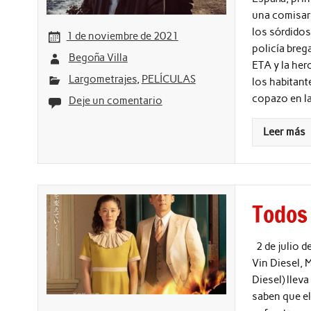
una comisarí
los sórdidos
1 de noviembre de 2021
policía breg
Begoña Villa
ETA y la her
Largometrajes
,
PELÍCULAS
los habitant
copazo en l
Deje un comentario
Leer más
Todos 
2 de julio d
Vin Diesel, 
Diesel) llev
saben que el