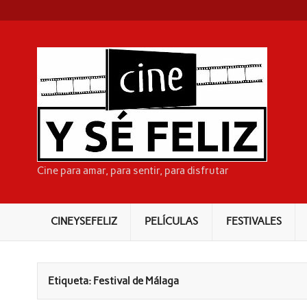
Skip
to
content
CI
Cine para amar, para sentir, para disfrutar
CINEYSEFELIZ
PELÍCULAS
FESTIVALES
Etiqueta:
Festival de Málaga