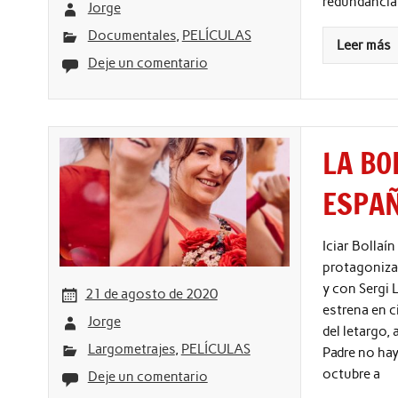
redundancia 
Jorge
Documentales
,
PELÍCULAS
Leer más
Deje un comentario
LA BO
ESPAÑ
Iciar Bollaí
protagonizad
y con Sergi 
21 de agosto de 2020
estrena en c
Jorge
del letargo,
Largometrajes
,
PELÍCULAS
Padre no hay
octubre a
Deje un comentario