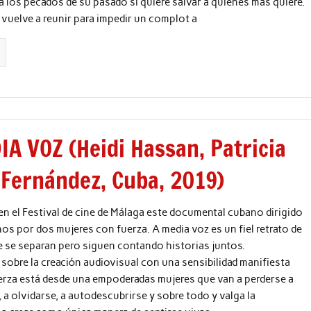
a los pecados de su pasado si quiere salvar a quienes más quiere.
 vuelve a reunir para impedir un complot a
IA VOZ (Heidi Hassan, Patricia
 Fernández, Cuba, 2019)
en el Festival de cine de Málaga este documental cubano dirigido
os por dos mujeres con fuerza. A media voz es un fiel retrato de
e se separan pero siguen contando historias juntos.
obre la creación audiovisual con una sensibilidad manifiesta
erza está desde una empoderadas mujeres que van a perderse a
 a olvidarse, a autodescubrirse y sobre todo y valga la