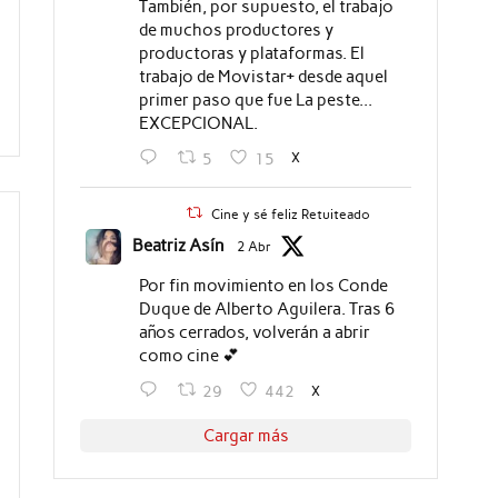
También, por supuesto, el trabajo
de muchos productores y
productoras y plataformas. El
trabajo de Movistar+ desde aquel
primer paso que fue La peste...
EXCEPCIONAL.
X
5
15
Cine y sé feliz Retuiteado
Beatriz Asín
2 Abr
Por fin movimiento en los Conde
Duque de Alberto Aguilera. Tras 6
años cerrados, volverán a abrir
como cine 💕
X
29
442
Cargar más