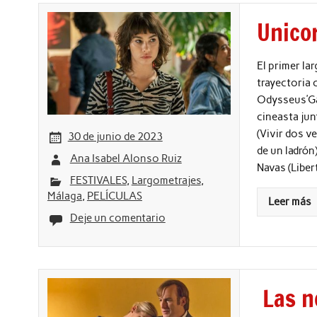
Unicor
El primer la
trayectoria 
Odysseus’Gam
cineasta jun
(Vivir dos v
30 de junio de 2023
de un ladrón)
Ana Isabel Alonso Ruiz
Navas (Liber
FESTIVALES
,
Largometrajes
,
Málaga
,
PELÍCULAS
Leer más
Deje un comentario
Las no