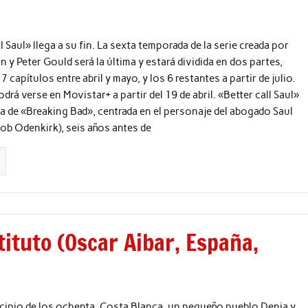
o
l Saul» llega a su fin. La sexta temporada de la serie creada por
n y Peter Gould será la última y estará dividida en dos partes,
 capítulos entre abril y mayo, y los 6 restantes a partir de julio.
drá verse en Movistar+ a partir del 19 de abril. «Better call Saul»
la de «Breaking Bad», centrada en el personaje del abogado Saul
b Odenkirk), seis años antes de
tituto (Oscar Aibar, España,
cipio de los ochenta, Costa Blanca, un pequeño pueblo Denia y