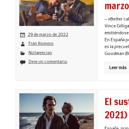
marz
– «Better cal
Vince Gilliga
emitiéndose 7
29 de marzo de 2022
En España po
Fran Romero
es la precue
Notweecias
Goodman (Bo
Deje un comentario
Leer más
El sus
2021)
España, prin