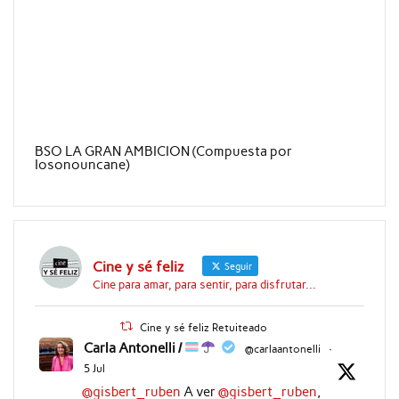
BSO LA GRAN AMBICION (Compuesta por
Iosonouncane)
Cine y sé feliz
Seguir
Cine para amar, para sentir, para disfrutar...
Cine y sé feliz Retuiteado
Carla Antonelli /
@carlaantonelli
·
5 Jul
@gisbert_ruben
A ver
@gisbert_ruben
,