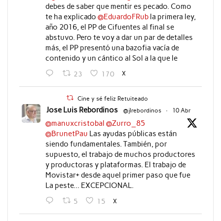
debes de saber que mentir es pecado. Como
te ha explicado
@EduardoFRub
la primera ley,
año 2016, el PP de Cifuentes al final se
abstuvo. Pero te voy a dar un par de detalles
más, el PP presentó una bazofia vacía de
contenido y un cántico al Sol a la que le
X
23
170
Cine y sé feliz Retuiteado
Jose Luis Rebordinos
@jlrebordinos
·
10 Abr
@manuxcristobal
@Zurro_85
@BrunetPau
Las ayudas públicas están
siendo fundamentales. También, por
supuesto, el trabajo de muchos productores
y productoras y plataformas. El trabajo de
Movistar+ desde aquel primer paso que fue
La peste... EXCEPCIONAL.
X
5
15