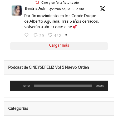
Cine y sé feliz Retuiteado
Beatriz Asín
@circunloquio
·
2 Abr
Por fin movimiento en los Conde Duque
de Alberto Aguilera. Tras 6 años cerrados,
volverán a abrir como cine
X
29
442
Cargar más
Podcast de CINEYSEFELIZ Vol 5 Nuevo Orden
Reproductor
de
00:00
00:00
audio
Categorías