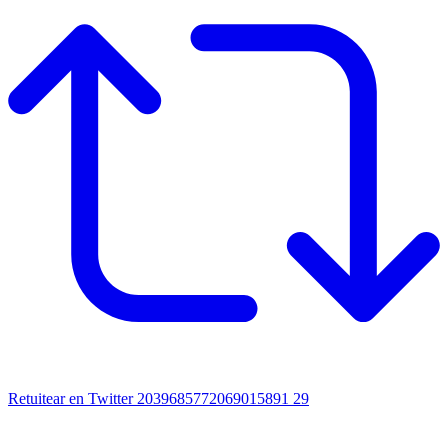
Retuitear en Twitter 2039685772069015891
29