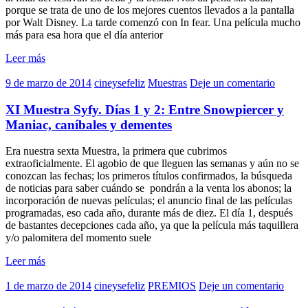
porque se trata de uno de los mejores cuentos llevados a la pantalla
por Walt Disney. La tarde comenzó con In fear. Una película mucho
más para esa hora que el día anterior
Leer más
9 de marzo de 2014
cineysefeliz
Muestras
Deje un comentario
XI Muestra Syfy. Días 1 y 2: Entre Snowpiercer y
Maniac, caníbales y dementes
Era nuestra sexta Muestra, la primera que cubrimos
extraoficialmente. El agobio de que lleguen las semanas y aún no se
conozcan las fechas; los primeros títulos confirmados, la búsqueda
de noticias para saber cuándo se pondrán a la venta los abonos; la
incorporación de nuevas películas; el anuncio final de las películas
programadas, eso cada año, durante más de diez. El día 1, después
de bastantes decepciones cada año, ya que la película más taquillera
y/o palomitera del momento suele
Leer más
1 de marzo de 2014
cineysefeliz
PREMIOS
Deje un comentario