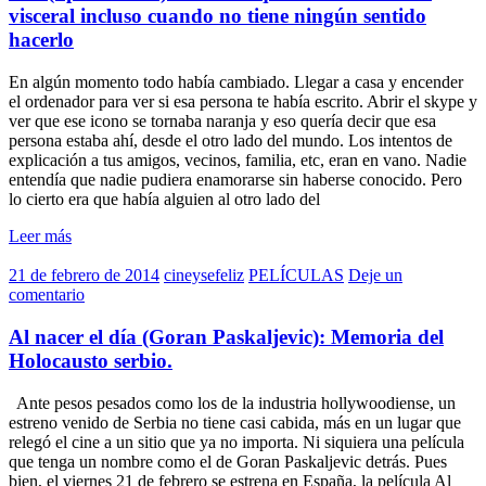
visceral incluso cuando no tiene ningún sentido
hacerlo
En algún momento todo había cambiado. Llegar a casa y encender
el ordenador para ver si esa persona te había escrito. Abrir el skype y
ver que ese icono se tornaba naranja y eso quería decir que esa
persona estaba ahí, desde el otro lado del mundo. Los intentos de
explicación a tus amigos, vecinos, familia, etc, eran en vano. Nadie
entendía que nadie pudiera enamorarse sin haberse conocido. Pero
lo cierto era que había alguien al otro lado del
Leer más
21 de febrero de 2014
cineysefeliz
PELÍCULAS
Deje un
comentario
Al nacer el día (Goran Paskaljevic): Memoria del
Holocausto serbio.
Ante pesos pesados como los de la industria hollywoodiense, un
estreno venido de Serbia no tiene casi cabida, más en un lugar que
relegó el cine a un sitio que ya no importa. Ni siquiera una película
que tenga un nombre como el de Goran Paskaljevic detrás. Pues
bien, el viernes 21 de febrero se estrena en España, la película Al