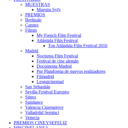
MUESTRAS
Muestra Syfy
PREMIOS
Berlinale
Cannes
Filmin
My French Film Festival
Atlántida Film Festival
Top Atlántida Film Festival 2016
Madrid
Nocturna Film Festival
Festival de cine alemán
Documenta Madrid
Pnr Plataforma de nuevos realizadores
Filmadrid
Lesgaicinemad
San Sebastián
Sevilla Festival Europeo
Sitges
Sundance
Valencia Cinemajove
Valladolid Seminci
Venecia
PREMIOS CINEYSEFELIZ
MISCINELANEA