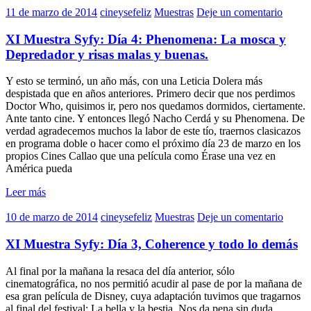
11 de marzo de 2014
cineysefeliz
Muestras
Deje un comentario
XI Muestra Syfy: Día 4: Phenomena: La mosca y
Depredador y risas malas y buenas.
Y esto se terminó, un año más, con una Leticia Dolera más
despistada que en años anteriores. Primero decir que nos perdimos
Doctor Who, quisimos ir, pero nos quedamos dormidos, ciertamente.
Ante tanto cine. Y entonces llegó Nacho Cerdá y su Phenomena. De
verdad agradecemos muchos la labor de este tío, traernos clasicazos
en programa doble o hacer como el próximo día 23 de marzo en los
propios Cines Callao que una película como Érase una vez en
América pueda
Leer más
10 de marzo de 2014
cineysefeliz
Muestras
Deje un comentario
XI Muestra Syfy: Día 3, Coherence y todo lo demás
Al final por la mañana la resaca del día anterior, sólo
cinematográfica, no nos permitió acudir al pase de por la mañana de
esa gran película de Disney, cuya adaptación tuvimos que tragarnos
al final del festival: La bella y la bestia. Nos da pena sin duda,