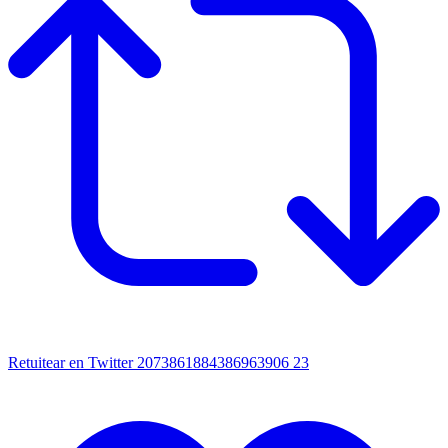
Retuitear en Twitter 2073861884386963906
23