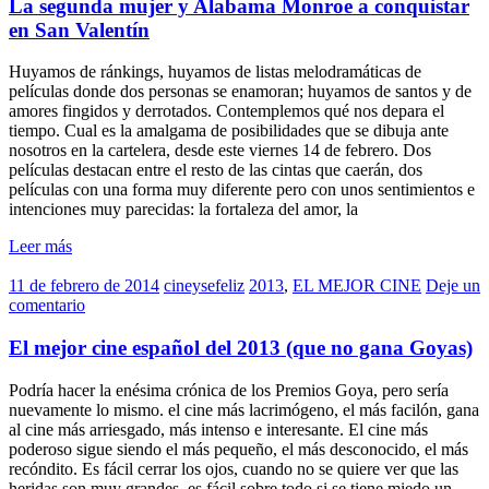
La segunda mujer y Alabama Monroe a conquistar
en San Valentín
Huyamos de ránkings, huyamos de listas melodramáticas de
películas donde dos personas se enamoran; huyamos de santos y de
amores fingidos y derrotados. Contemplemos qué nos depara el
tiempo. Cual es la amalgama de posibilidades que se dibuja ante
nosotros en la cartelera, desde este viernes 14 de febrero. Dos
películas destacan entre el resto de las cintas que caerán, dos
películas con una forma muy diferente pero con unos sentimientos e
intenciones muy parecidas: la fortaleza del amor, la
Leer más
11 de febrero de 2014
cineysefeliz
2013
,
EL MEJOR CINE
Deje un
comentario
El mejor cine español del 2013 (que no gana Goyas)
Podría hacer la enésima crónica de los Premios Goya, pero sería
nuevamente lo mismo. el cine más lacrimógeno, el más facilón, gana
al cine más arriesgado, más intenso e interesante. El cine más
poderoso sigue siendo el más pequeño, el más desconocido, el más
recóndito. Es fácil cerrar los ojos, cuando no se quiere ver que las
heridas son muy grandes, es fácil sobre todo si se tiene miedo un