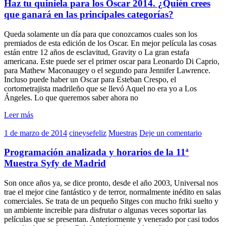
Haz tu quiniela para los Oscar 2014. ¿Quién crees
que ganará en las principales categorías?
Queda solamente un día para que conozcamos cuales son los
premiados de esta edición de los Oscar. En mejor película las cosas
están entre 12 años de esclavitud, Gravity o La gran estafa
americana. Este puede ser el primer oscar para Leonardo Di Caprio,
para Mathew Maconaugey o el segundo para Jennifer Lawrence.
Incluso puede haber un Oscar para Esteban Crespo, el
cortometrajista madrileño que se llevó Aquel no era yo a Los
Ángeles. Lo que queremos saber ahora no
Leer más
1 de marzo de 2014
cineysefeliz
Muestras
Deje un comentario
Programación analizada y horarios de la 11ª
Muestra Syfy de Madrid
Son once años ya, se dice pronto, desde el año 2003, Universal nos
trae el mejor cine fantástico y de terror, normalmente inédito en salas
comerciales. Se trata de un pequeño Sitges con mucho friki suelto y
un ambiente increible para disfrutar o algunas veces soportar las
películas que se presentan. Anteriormente y venerado por casi todos