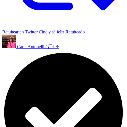
Retuitear en Twitter
Cine y sé feliz Retuiteado
Carla Antonelli / 🏳️‍⚧️☂️