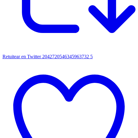
Retuitear en Twitter 2042720546345963732
5