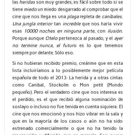
las
heridas
son muy grandes, es fácil sobre todo si se
tiene
miedo
un miedo desgarrado al comprobar que el
cine que nos llega es una
plaga
repleta de
caníbales
.
Una jungla interior
tan
increible
que nos haría vivir
esas
10000 noches en ninguna parte
, con
ilusión
.
Porque aunque
Otelo
pertenezca al pasado, y el
ayer
no termine nunca
,
el futur
o es lo que tenemos
siempre por delante. Sólo eso.
Si no hubieran recibido premio, creánme que en esta
lista incluiríamos a lo posiblemente mejor película
española de todo el 2013: La herida y a otras cintas
como Canibal, Stockolm o Mon petit (Mundo
pequeño). Pero el verdadero cine que nos interesa es
el perdido, es el que recibió alguna nominación de
soslayo o incluso no fue tenida en cuenta siquiera. El
cine que nos emocionó y nos hizo vibrar en la sala y
que en la mayoría de los casos o aún no ha sido
estrenado comercialmente o que no ha tenido la