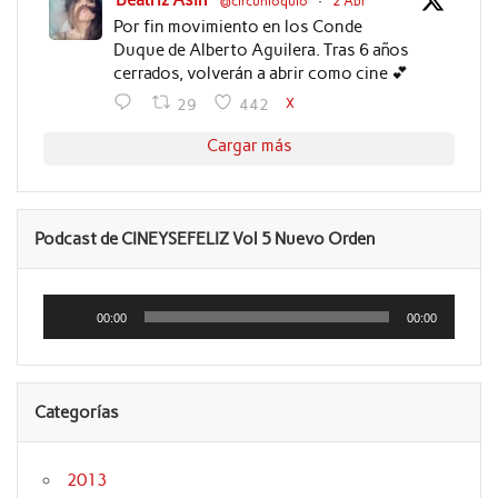
Beatriz Asín
@circunloquio
·
2 Abr
Por fin movimiento en los Conde
Duque de Alberto Aguilera. Tras 6 años
cerrados, volverán a abrir como cine 💕
X
29
442
Cargar más
Podcast de CINEYSEFELIZ Vol 5 Nuevo Orden
Reproductor
de
00:00
00:00
audio
Categorías
2013