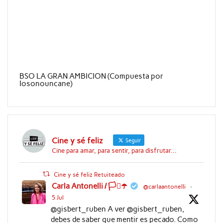
BSO LA GRAN AMBICION (Compuesta por
Iosonouncane)
Cine y sé feliz
Seguir
Cine para amar, para sentir, para disfrutar...
Cine y sé feliz Retuiteado
Carla Antonelli / 🏳️‍⚧️☂️
@carlaantonelli
·
5 Jul
@gisbert_ruben A ver @gisbert_ruben,
debes de saber que mentir es pecado. Como