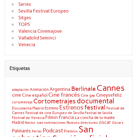
Series
Sevilla Festival Europeo
Sitges
TOPS
Valencia Cinemajove
Valladolid Seminci
Venecia
Etiquetas
Cannes
Berlinale
Argentina
Animación
adaptación
Cine francés
cine
Cineysefeliz
Cine español
Cine gay
documental
Cortometrajes
cortometraje
festival
Estrenos
Estreno
Documenta Madrid
Festival de
Cannes
Festival de cine Europeo de Sevilla
Festival de Sevilla
Filmin
Francia
La concha de tu madre
Festival de Venecia
oscar
Madrid
Nuevos directores
Oscars
Nestor Juez
nominaciones
San
Podcast
Palmarés
Premios
Perlas