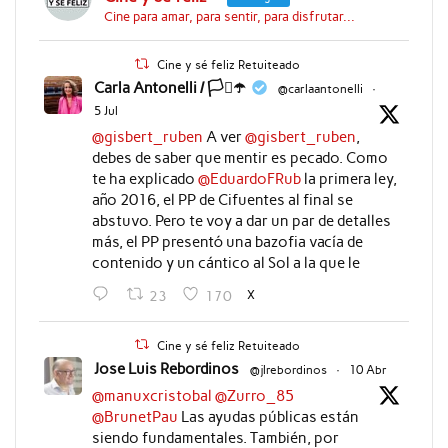
Cine para amar, para sentir, para disfrutar...
Cine y sé feliz Retuiteado
Carla Antonelli / 🏳️‍⚧️☂️
@carlaantonelli
·
5 Jul
@gisbert_ruben
A ver
@gisbert_ruben
,
debes de saber que mentir es pecado. Como
te ha explicado
@EduardoFRub
la primera ley,
año 2016, el PP de Cifuentes al final se
abstuvo. Pero te voy a dar un par de detalles
más, el PP presentó una bazofia vacía de
contenido y un cántico al Sol a la que le
X
23
170
Cine y sé feliz Retuiteado
Jose Luis Rebordinos
@jlrebordinos
·
10 Abr
@manuxcristobal
@Zurro_85
@BrunetPau
Las ayudas públicas están
siendo fundamentales. También, por