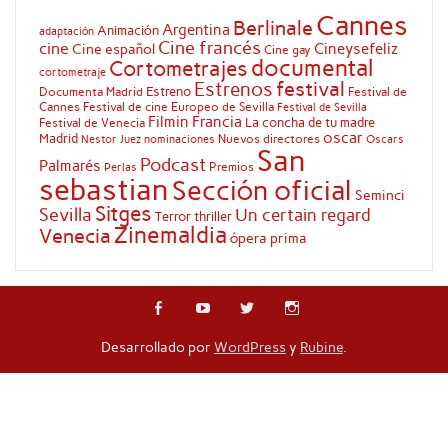
Cannes
Berlinale
Argentina
Animación
adaptación
Cine francés
cine
Cineysefeliz
Cine español
Cine gay
documental
Cortometrajes
cortometraje
festival
Estrenos
Estreno
Documenta Madrid
Festival de
Cannes
Festival de cine Europeo de Sevilla
Festival de Sevilla
Filmin
Francia
La concha de tu madre
Festival de Venecia
oscar
Madrid
Nuevos directores
Oscars
Nestor Juez
nominaciones
San
Podcast
Palmarés
Premios
Perlas
sebastian
Sección oficial
Seminci
Sitges
Sevilla
Un certain regard
Terror
thriller
Zinemaldia
Venecia
ópera prima
Desarrollado por
WordPress
y
Rubine
.