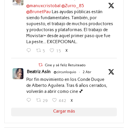
@manuxcristobal
@Zurro_85
@BrunetPau
Las ayudas públicas están
siendo fundamentales. También, por
supuesto, el trabajo de muchos productores
y productoras y plataformas. El trabajo de
Movistar+ desde aquel primer paso que fue
La peste... EXCEPCIONAL.
X
5
15
Cine y sé feliz Retuiteado
Beatriz Asín
@circunloquio
·
2 Abr
Por fin movimiento en los Conde Duque
de Alberto Aguilera. Tras 6 años cerrados,
volverán a abrir como cine 💕
X
29
442
Cargar más