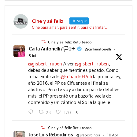
Cine y sé feliz
Seguir
Cine para amar, para sentir, para disfrutar...
Cine y sé feliz Retuiteado
Carla Antonelli / 🏳️‍⚧️☂️
@carlaantonelli
·
5 Jul
@gisbert_ruben
A ver
@gisbert_ruben
,
debes de saber que mentir es pecado. Como
te ha explicado
@EduardoFRub
la primera ley,
año 2016, el PP de Cifuentes al final se
abstuvo. Pero te voy a dar un par de detalles
más, el PP presentó una bazofia vacía de
contenido y un cántico al Sol a la que le
X
23
170
Cine y sé feliz Retuiteado
Jose Luis Rebordinos
@jlrebordinos
·
10 Abr