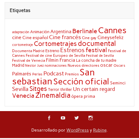
Etiquetas
Cannes
Berlinale
Argentina
Animación
adaptación
Cine francés
cine
Cineysefeliz
Cine español
Cine gay
documental
Cortometrajes
cortometraje
festival
Estrenos
Estreno
Documenta Madrid
Festival de
Cannes
Festival de cine Europeo de Sevilla
Festival de Sevilla
Filmin
Francia
La concha de tu madre
Festival de Venecia
oscar
Madrid
Nuevos directores
Oscars
Nestor Juez
nominaciones
San
Podcast
Palmarés
Premios
Perlas
sebastian
Sección oficial
Seminci
Sitges
Sevilla
Un certain regard
Terror
thriller
Zinemaldia
Venecia
ópera prima
Desarrollado por
WordPress
y
Rubine
.