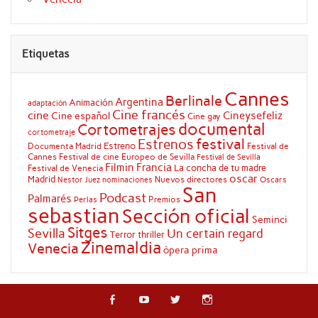
Etiquetas
Cannes
Berlinale
Argentina
Animación
adaptación
Cine francés
cine
Cineysefeliz
Cine español
Cine gay
documental
Cortometrajes
cortometraje
festival
Estrenos
Estreno
Documenta Madrid
Festival de
Cannes
Festival de cine Europeo de Sevilla
Festival de Sevilla
Filmin
Francia
La concha de tu madre
Festival de Venecia
oscar
Madrid
Nuevos directores
Oscars
Nestor Juez
nominaciones
San
Podcast
Palmarés
Premios
Perlas
sebastian
Sección oficial
Seminci
Sitges
Sevilla
Un certain regard
Terror
thriller
Zinemaldia
Venecia
ópera prima