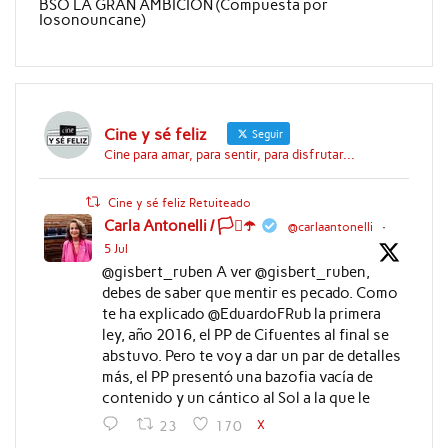
BSO LA GRAN AMBICION (Compuesta por
Iosonouncane)
Cine y sé feliz
Seguir
Cine para amar, para sentir, para disfrutar...
Cine y sé feliz Retuiteado
Carla Antonelli / 🏳️‍⚧️☂️
@carlaantonelli
·
5 Jul
@gisbert_ruben A ver @gisbert_ruben,
debes de saber que mentir es pecado. Como
te ha explicado @EduardoFRub la primera
ley, año 2016, el PP de Cifuentes al final se
abstuvo. Pero te voy a dar un par de detalles
más, el PP presentó una bazofia vacía de
contenido y un cántico al Sol a la que le
X
23
170