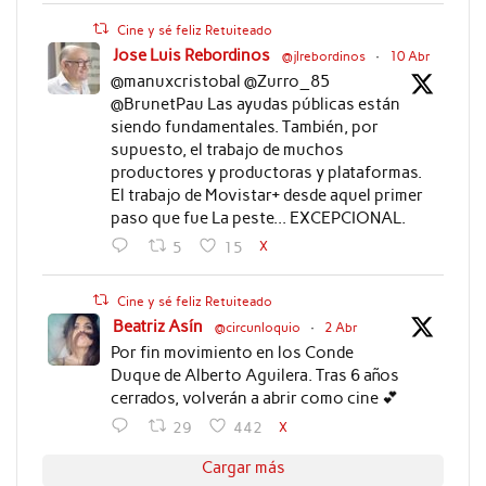
Cine y sé feliz Retuiteado
Jose Luis Rebordinos
@jlrebordinos
·
10 Abr
@manuxcristobal @Zurro_85
@BrunetPau Las ayudas públicas están
siendo fundamentales. También, por
supuesto, el trabajo de muchos
productores y productoras y plataformas.
El trabajo de Movistar+ desde aquel primer
paso que fue La peste... EXCEPCIONAL.
X
5
15
Cine y sé feliz Retuiteado
Beatriz Asín
@circunloquio
·
2 Abr
Por fin movimiento en los Conde
Duque de Alberto Aguilera. Tras 6 años
cerrados, volverán a abrir como cine 💕
X
29
442
Cargar más