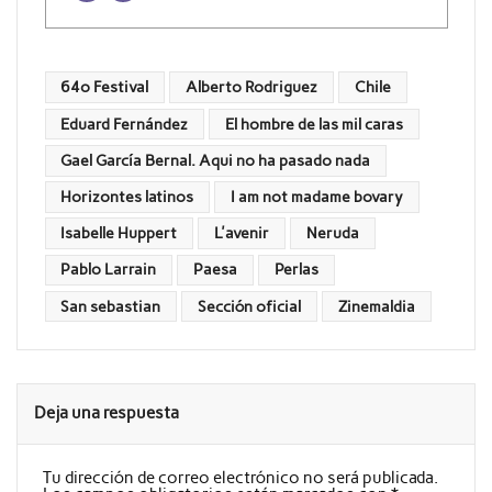
64º Festival
Alberto Rodriguez
Chile
Eduard Fernández
El hombre de las mil caras
Gael García Bernal. Aqui no ha pasado nada
Horizontes latinos
I am not madame bovary
Isabelle Huppert
L'avenir
Neruda
Pablo Larrain
Paesa
Perlas
San sebastian
Sección oficial
Zinemaldia
Deja una respuesta
Tu dirección de correo electrónico no será publicada.