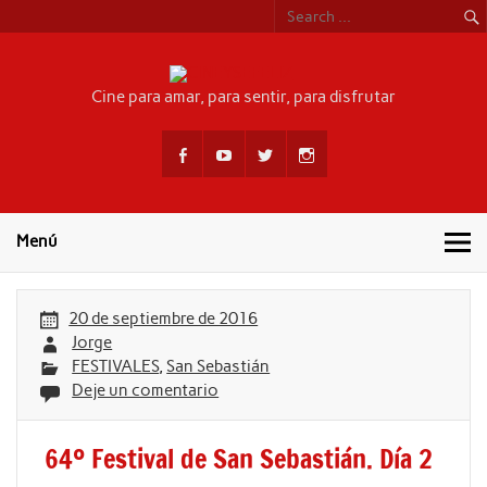
Skip
to
content
CINEYSEFEL
Cine para amar, para sentir, para disfrutar
Menú
20 de septiembre de 2016
Jorge
FESTIVALES
,
San Sebastián
Deje un comentario
64º Festival de San Sebastián. Día 2