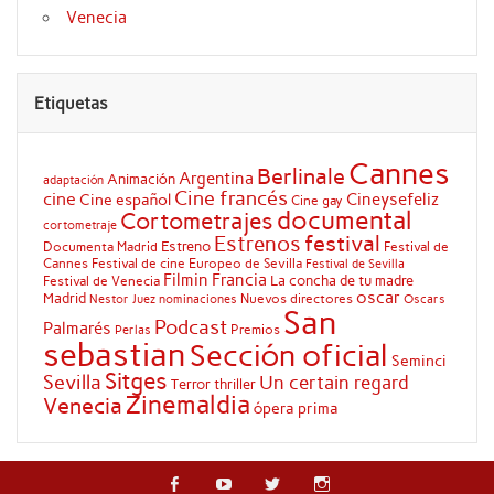
Venecia
Etiquetas
Cannes
Berlinale
Argentina
Animación
adaptación
Cine francés
cine
Cineysefeliz
Cine español
Cine gay
documental
Cortometrajes
cortometraje
festival
Estrenos
Estreno
Documenta Madrid
Festival de
Cannes
Festival de cine Europeo de Sevilla
Festival de Sevilla
Filmin
Francia
La concha de tu madre
Festival de Venecia
oscar
Madrid
Nuevos directores
Oscars
Nestor Juez
nominaciones
San
Podcast
Palmarés
Premios
Perlas
sebastian
Sección oficial
Seminci
Sitges
Sevilla
Un certain regard
Terror
thriller
Zinemaldia
Venecia
ópera prima