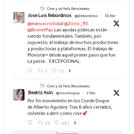
Cine y sé feliz Retuiteado
Jose Luis Rebordinos
@jlrebordinos
·
10 Abr
@manuxcristobal
@Zurro_85
@BrunetPau
Las ayudas públicas están
siendo fundamentales. También, por
supuesto, el trabajo de muchos productores
y productoras y plataformas. El trabajo de
Movistar+ desde aquel primer paso que fue
La peste... EXCEPCIONAL.
X
5
15
Cine y sé feliz Retuiteado
Beatriz Asín
@circunloquio
·
2 Abr
Por fin movimiento en los Conde Duque
de Alberto Aguilera. Tras 6 años cerrados,
volverán a abrir como cine
X
29
442