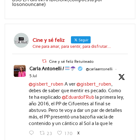
Iosonouncane)
Cine y sé feliz
Seguir
Cine para amar, para sentir, para disfrutar...
Cine y sé feliz Retuiteado
Carla Antonelli /
@carlaantonelli
·
5 Jul
@gisbert_ruben
A ver
@gisbert_ruben
,
debes de saber que mentir es pecado. Como
te ha explicado
@EduardoFRub
la primera ley,
año 2016, el PP de Cifuentes al final se
abstuvo. Pero te voy a dar un par de detalles
más, el PP presentó una bazofia vacía de
contenido y un cántico al Sol a la que le
X
23
170