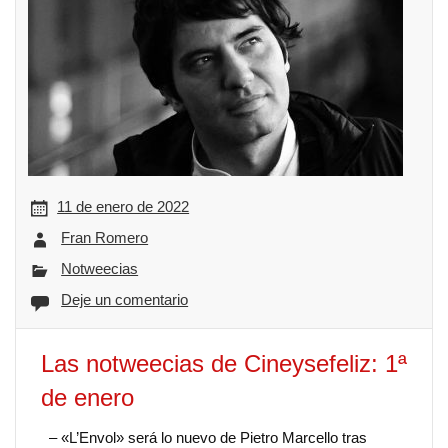
11 de enero de 2022
Fran Romero
Notweecias
Deje un comentario
Las notweecias de Cineysefeliz: 1ª
de enero
– «L’Envol» será lo nuevo de Pietro Marcello tras