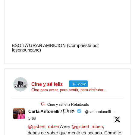
BSO LA GRAN AMBICION (Compuesta por
Iosonouncane)
Cine y sé feliz
Seguir
Cine para amar, para sentir, para disfrutar...
Cine y sé feliz Retuiteado
Carla Antonelli / 🏳️‍⚧️☂️
@carlaantonelli
·
5 Jul
@gisbert_ruben
A ver
@gisbert_ruben
,
debes de saber que mentir es pecado. Como te