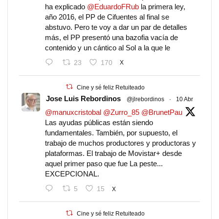
ha explicado
@EduardoFRub
la primera ley,
año 2016, el PP de Cifuentes al final se
abstuvo. Pero te voy a dar un par de detalles
más, el PP presentó una bazofia vacía de
contenido y un cántico al Sol a la que le
23
170
X
Cine y sé feliz Retuiteado
Jose Luis Rebordinos
@jlrebordinos
·
10 Abr
@manuxcristobal
@Zurro_85
@BrunetPau
Las ayudas públicas están siendo
fundamentales. También, por supuesto, el
trabajo de muchos productores y productoras y
plataformas. El trabajo de Movistar+ desde
aquel primer paso que fue La peste...
EXCEPCIONAL.
5
15
X
Cine y sé feliz Retuiteado