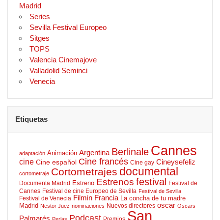
Madrid
Series
Sevilla Festival Europeo
Sitges
TOPS
Valencia Cinemajove
Valladolid Seminci
Venecia
Etiquetas
Cannes
Berlinale
Argentina
Animación
adaptación
Cine francés
cine
Cineysefeliz
Cine español
Cine gay
documental
Cortometrajes
cortometraje
Estrenos
festival
Estreno
Documenta Madrid
Festival de
Cannes
Festival de cine Europeo de Sevilla
Festival de Sevilla
Filmin
Francia
La concha de tu madre
Festival de Venecia
oscar
Madrid
Nuevos directores
Nestor Juez
nominaciones
Oscars
San
Podcast
Palmarés
Premios
Perlas