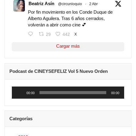
Beatriz Asín
@circunloquio
·
2 Abr
Por fin movimiento en los Conde Duque de
Alberto Aguilera. Tras 6 años cerrados,
volverán a abrir como cine 💕
29
442
X
Cargar más
Podcast de CINEYSEFELIZ Vol 5 Nuevo Orden
Reproductor
de
00:00
00:00
audio
Categorías