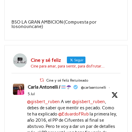
BSO LA GRAN AMBICION (Compuesta por
Iosonouncane)
Cine y sé feliz
Seguir
Cine para amar, para sentir, para disfrutar...
Cine y sé feliz Retuiteado
Carla Antonelli /
@carlaantonelli
·
5 Jul
@gisbert_ruben
A ver
@gisbert_ruben
,
debes de saber que mentir es pecado. Como
te ha explicado
@EduardoFRub
la primera ley,
año 2016, el PP de Cifuentes al final se
abstuvo. Pero te voy a dar un par de detalles