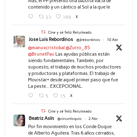
más, el PP presentó una bazofia vacía de
contenido y un cántico al Sol a la que le
X
23
169
Cine y sé feliz Retuiteado
Jose Luis Rebordinos
@jlrebordinos
·
10 Abr
@manuxcristobal
@Zurro_85
@BrunetPau
Las ayudas públicas están
siendo fundamentales. También, por
supuesto, el trabajo de muchos productores
y productoras y plataformas. El trabajo de
Movistar+ desde aquel primer paso que fue
La peste... EXCEPCIONAL.
X
5
15
Cine y sé feliz Retuiteado
Beatriz Asín
@circunloquio
·
2 Abr
Por fin movimiento en los Conde Duque
de Alberto Aguilera. Tras 6 años cerrados,