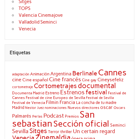
Sitges
TOPS
Valencia Cinemajove
Valladolid Seminci
Venecia
Etiquetas
Cannes
Berlinale
Argentina
Animación
adaptación
Cine francés
cine
Cineysefeliz
Cine español
Cine gay
documental
Cortometrajes
cortometraje
festival
Estrenos
Estreno
Documenta Madrid
Festival de
Cannes
Festival de cine Europeo de Sevilla
Festival de Sevilla
Filmin
Francia
La concha de tu madre
Festival de Venecia
oscar
Madrid
Nuevos directores
Oscars
Nestor Juez
nominaciones
San
Podcast
Palmarés
Premios
Perlas
sebastian
Sección oficial
Seminci
Sitges
Sevilla
Un certain regard
Terror
thriller
Zinemaldia
Venecia
ópera prima