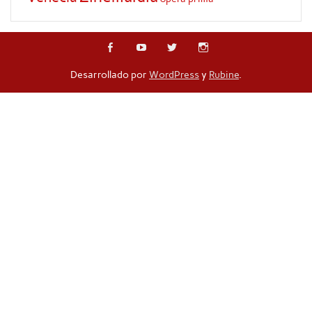
Desarrollado por
WordPress
y
Rubine
.