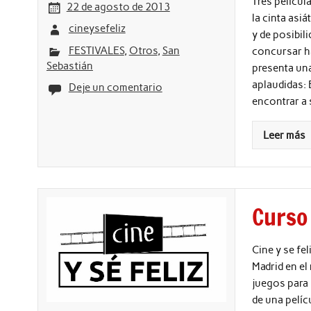
Tres películ
22 de agosto de 2013
la cinta asi
cineysefeliz
y de posibil
FESTIVALES
,
Otros
,
San
concursar ha
Sebastián
presenta una
aplaudidas: 
Deje un comentario
encontrar a 
Leer más
Curso 
Cine y se fe
Madrid en el
juegos para
de una pelíc