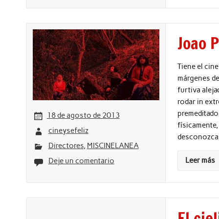
Joao 
Tiene el cin
márgenes de 
furtiva alej
rodar in ext
premeditado 
18 de agosto de 2013
físicamente,
cineysefeliz
desconozcam
Directores
,
MISCINELANEA
Leer más
Deje un comentario
El cie