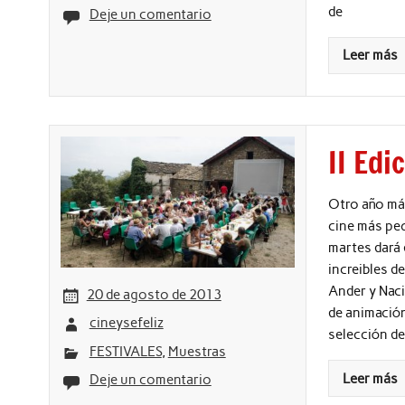
de
Deje un comentario
Leer más
II Edi
Otro año más
cine más peq
martes dará 
increibles d
Ander y Naci
20 de agosto de 2013
de animació
cineysefeliz
selección d
FESTIVALES
,
Muestras
Leer más
Deje un comentario