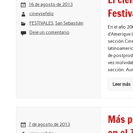
16 de agosto de 2013
Festiv
cineysefeliz
FESTIVALES
,
San Sebastián
En el año 20
Deje un comentario
d’Amerique L
sección Cine
latinoameric
de postprodu
vez inolvida
sección. Aun
Leer más
Más pe
7 de agosto de 2013
en el