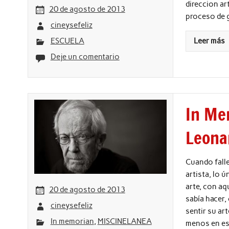
direccion ar
20 de agosto de 2013
proceso de g
cineysefeliz
ESCUELA
Leer más
Deje un comentario
In Me
Leona
Cuando falle
artista, lo 
arte, con aq
20 de agosto de 2013
sabía hacer,
cineysefeliz
sentir su art
In memorian
,
MISCINELANEA
menos en est