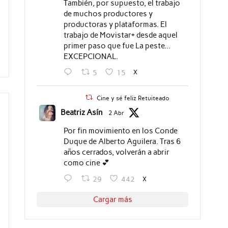
También, por supuesto, el trabajo
de muchos productores y
productoras y plataformas. El
trabajo de Movistar+ desde aquel
primer paso que fue La peste...
EXCEPCIONAL.
X
5
15
Cine y sé feliz Retuiteado
Beatriz Asín
2 Abr
Por fin movimiento en los Conde
Duque de Alberto Aguilera. Tras 6
años cerrados, volverán a abrir
como cine 💕
X
29
442
Cargar más