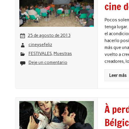
cine 
Pocos solemo
tenga lugar. 
el acondici
25 de agosto de 2013
hacerlo posi
cineysefeliz
más que una 
FESTIVALES
,
Muestras
vuelto a cre
creadores, l
Deje un comentario
Leer más
À perd
Bélgi