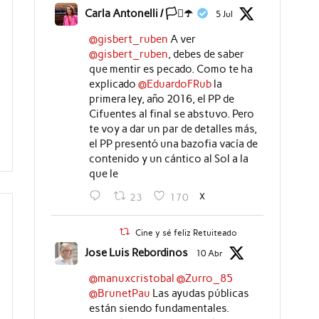
Carla Antonelli / 🏳️‍⚧️☂️
5 Jul
@gisbert_ruben
A ver
@gisbert_ruben
, debes de saber
que mentir es pecado. Como te ha
explicado
@EduardoFRub
la
primera ley, año 2016, el PP de
Cifuentes al final se abstuvo. Pero
te voy a dar un par de detalles más,
el PP presentó una bazofia vacía de
contenido y un cántico al Sol a la
que le
X
23
170
Cine y sé feliz Retuiteado
Jose Luis Rebordinos
10 Abr
@manuxcristobal
@Zurro_85
@BrunetPau
Las ayudas públicas
están siendo fundamentales.