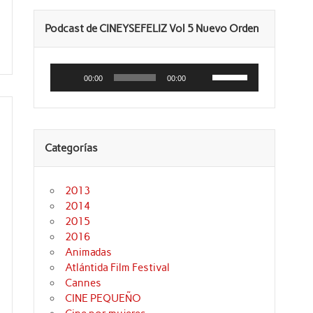
Podcast de CINEYSEFELIZ Vol 5 Nuevo Orden
Reproductor
Utiliza
de
las
00:00
00:00
audio
teclas
de
flecha
arriba/abajo
para
aumentar
Categorías
o
disminuir
el
volumen.
2013
2014
2015
2016
Animadas
Atlántida Film Festival
Cannes
CINE PEQUEÑO