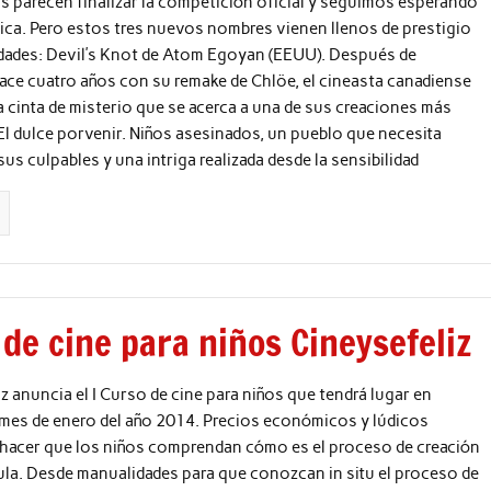
as parecen finalizar la competición oficial y seguimos esperando
ática. Pero estos tres nuevos nombres vienen llenos de prestigio
idades: Devil’s Knot de Atom Egoyan (EEUU). Después de
ce cuatro años con su remake de Chlöe, el cineasta canadiense
 cinta de misterio que se acerca a una de sus creaciones más
El dulce porvenir. Niños asesinados, un pueblo que necesita
sus culpables y una intriga realizada desde la sensibilidad
de cine para niños Cineysefeliz
liz anuncia el I Curso de cine para niños que tendrá lugar en
 mes de enero del año 2014. Precios económicos y lúdicos
 hacer que los niños comprendan cómo es el proceso de creación
ula. Desde manualidades para que conozcan in situ el proceso de