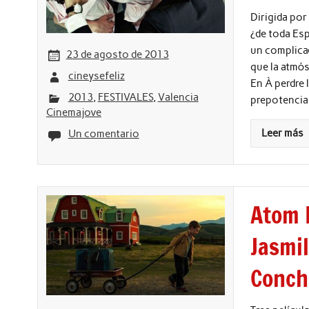
Dirigida por
¿de toda Esp
un complica
23 de agosto de 2013
que la atmós
cineysefeliz
En À perdre 
2013
,
FESTIVALES
,
Valencia
prepotencia.
Cinemajove
Leer más
Un comentario
Atom 
Jasmi
Conch