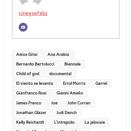
cineysefeliz
Amos Gitai
Ana Arabia
Bernardo Bertolucci
Biennale
Child of god
documental
El viento se levanta
Errol Morris
Garrel
Gianfranco Rosi
Gianni Amelio
James Franco
Joe
John Curran
Jonathan Glazer
Judi Dench
Kelly Reichardt
L'intrepido
La jalousie