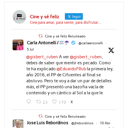
Cine y sé feliz
Seguir
Cine para amar, para sentir, para disfrutar...
Cine y sé feliz Retuiteado
Carla Antonelli /
@carlaantonelli
·
5 Jul
@gisbert_ruben
A ver
@gisbert_ruben
,
debes de saber que mentir es pecado. Como
te ha explicado
@EduardoFRub
la primera ley,
año 2016, el PP de Cifuentes al final se
abstuvo. Pero te voy a dar un par de detalles
más, el PP presentó una bazofia vacía de
contenido y un cántico al Sol a la que le
X
23
170
Cine y sé feliz Retuiteado
Jose Luis Rebordinos
@jlrebordinos
·
10 Abr