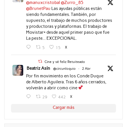
@manuxcristobal
@Zurro_85
@BrunetPau
Las ayudas públicas están
siendo fundamentales. También, por
supuesto, el trabajo de muchos productores
y productoras y plataformas. El trabajo de
Movistar+ desde aquel primer paso que fue
La peste... EXCEPCIONAL.
X
5
15
Cine y sé feliz Retuiteado
Beatriz Asín
@circunloquio
·
2 Abr
Por fin movimiento en los Conde Duque
de Alberto Aguilera. Tras 6 años cerrados,
volverán a abrir como cine
X
29
442
Cargar más