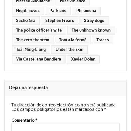
Merzak Allouache
Miss violence
Night moves
Parkland
Philomena
Sacho Gra
Stephen Frears
Stray dogs
The police officer's wife
The unknown known
The zero theorem
Tom a la fermé
Tracks
Tsai Ming-Liang
Under the skin
Via Castellana Bandiera
Xavier Dolan
Deja una respuesta
Tu dirección de correo electrónico no será publicada.
Los campos obligatorios están marcados con
*
Comentario
*