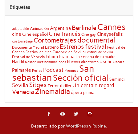
Etiquetas
Cannes
Berlinale
Argentina
Animación
adaptación
Cine francés
cine
Cineysefeliz
Cine español
Cine gay
documental
Cortometrajes
cortometraje
festival
Estrenos
Estreno
Documenta Madrid
Festival de
Cannes
Festival de cine Europeo de Sevilla
Festival de Sevilla
Filmin
Francia
La concha de tu madre
Festival de Venecia
oscar
Madrid
Nuevos directores
Oscars
Nestor Juez
nominaciones
San
Podcast
Palmarés
Premios
Perlas
sebastian
Sección oficial
Seminci
Sitges
Sevilla
Un certain regard
Terror
thriller
Zinemaldia
Venecia
ópera prima
Desarrollado por
WordPress
y
Rubine
.