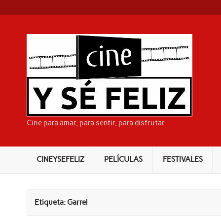
Skip
to
content
C
Cine para amar, para sentir, para disfrutar
CINEYSEFELIZ
PELÍCULAS
FESTIVALES
Etiqueta:
Garrel