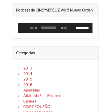
Podcast de CINEYSEFELIZ Vol 5 Nuevo Orden
Reproductor
Utiliza
de
las
00:00
00:00
audio
teclas
de
flecha
arriba/abajo
para
aumentar
Categorías
o
disminuir
el
volumen.
2013
2014
2015
2016
Animadas
Atlántida Film Festival
Cannes
CINE PEQUEÑO