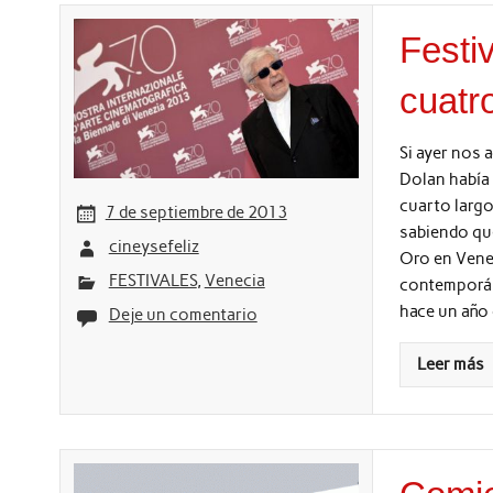
Festi
cuatr
Si ayer nos 
Dolan había 
cuarto larg
7 de septiembre de 2013
sabiendo qué
cineysefeliz
Oro en Venec
FESTIVALES
,
Venecia
contemporán
hace un año 
Deje un comentario
Leer más