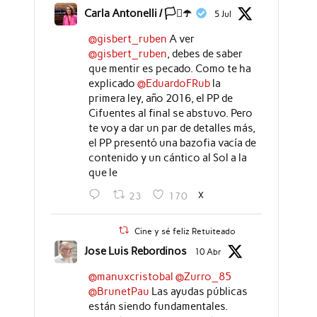
Carla Antonelli / 🏳️‍⚧️☂️
5 Jul
@gisbert_ruben
A ver
@gisbert_ruben
, debes de saber
que mentir es pecado. Como te ha
explicado
@EduardoFRub
la
primera ley, año 2016, el PP de
Cifuentes al final se abstuvo. Pero
te voy a dar un par de detalles más,
el PP presentó una bazofia vacía de
contenido y un cántico al Sol a la
que le
X
23
170
Cine y sé feliz Retuiteado
Jose Luis Rebordinos
10 Abr
@manuxcristobal
@Zurro_85
@BrunetPau
Las ayudas públicas
están siendo fundamentales.