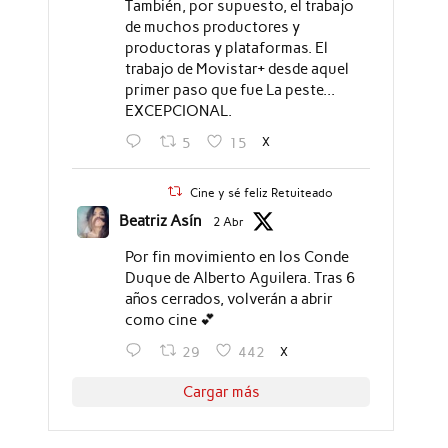
También, por supuesto, el trabajo
de muchos productores y
productoras y plataformas. El
trabajo de Movistar+ desde aquel
primer paso que fue La peste...
EXCEPCIONAL.
X
5
15
Cine y sé feliz Retuiteado
Beatriz Asín
2 Abr
Por fin movimiento en los Conde
Duque de Alberto Aguilera. Tras 6
años cerrados, volverán a abrir
como cine 💕
X
29
442
Cargar más