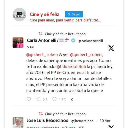
Cine y sé feliz
Seguir
Cine para amar, para sentir, para disfrutar...
Cine y sé feliz Retuiteado
Carla Antonelli /
@carlaantonelli
·
5 Jul
@gisbert_ruben
A ver
@gisbert_ruben
,
debes de saber que mentir es pecado. Como
te ha explicado
@EduardoFRub
la primera ley,
año 2016, el PP de Cifuentes al final se
abstuvo. Pero te voy a dar un par de detalles
más, el PP presentó una bazofia vacía de
contenido y un cántico al Sol a la que le
X
23
170
Cine y sé feliz Retuiteado
Jose Luis Rebordinos
@jlrebordinos
·
10 Abr