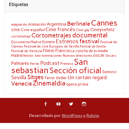
Etiquetas
Cannes
Berlinale
Argentina
Animación
adaptación
Cine francés
cine
Cineysefeliz
Cine español
Cine gay
documental
Cortometrajes
cortometraje
festival
Estrenos
Estreno
Documenta Madrid
Festival de
Cannes
Festival de cine Europeo de Sevilla
Festival de Sevilla
Filmin
Francia
La concha de tu madre
Festival de Venecia
oscar
Madrid
Nuevos directores
Oscars
Nestor Juez
nominaciones
San
Podcast
Palmarés
Premios
Perlas
sebastian
Sección oficial
Seminci
Sitges
Sevilla
Un certain regard
Terror
thriller
Zinemaldia
Venecia
ópera prima
Desarrollado por
WordPress
y
Rubine
.