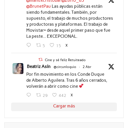
@manuxcristobal
@Zurro_85
@BrunetPau
Las ayudas públicas están
siendo fundamentales. También, por
supuesto, el trabajo de muchos productores
y productoras y plataformas. El trabajo de
Movistar+ desde aquel primer paso que fue
La peste... EXCEPCIONAL.
X
5
15
Cine y sé feliz Retuiteado
Beatriz Asín
@circunloquio
·
2 Abr
Por fin movimiento en los Conde Duque
de Alberto Aguilera. Tras 6 años cerrados,
volverán a abrir como cine
X
29
442
Cargar más