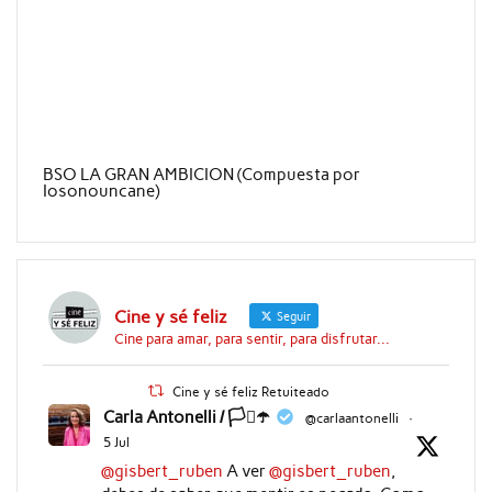
BSO LA GRAN AMBICION (Compuesta por
Iosonouncane)
Cine y sé feliz
Seguir
Cine para amar, para sentir, para disfrutar...
Cine y sé feliz Retuiteado
Carla Antonelli / 🏳️‍⚧️☂️
@carlaantonelli
·
5 Jul
@gisbert_ruben
A ver
@gisbert_ruben
,