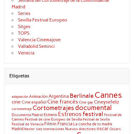
Semana del Cortometraje de la Comunidad de
Madrid
Series
Sevilla Festival Europeo
Sitges
TOPS
Valencia Cinemajove
Valladolid Seminci
Venecia
Etiquetas
Cannes
Berlinale
Argentina
Animación
adaptación
Cine francés
cine
Cineysefeliz
Cine español
Cine gay
documental
Cortometrajes
cortometraje
festival
Estrenos
Estreno
Documenta Madrid
Festival de
Cannes
Festival de cine Europeo de Sevilla
Festival de Sevilla
Filmin
Francia
La concha de tu madre
Festival de Venecia
oscar
Madrid
Nuevos directores
Oscars
Nestor Juez
nominaciones