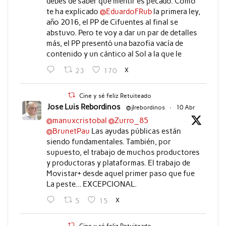
debes de saber que mentir es pecado. Como
te ha explicado
@EduardoFRub
la primera ley,
año 2016, el PP de Cifuentes al final se
abstuvo. Pero te voy a dar un par de detalles
más, el PP presentó una bazofia vacía de
contenido y un cántico al Sol a la que le
X
23
170
Cine y sé feliz Retuiteado
Jose Luis Rebordinos
@jlrebordinos
·
10 Abr
@manuxcristobal
@Zurro_85
@BrunetPau
Las ayudas públicas están
siendo fundamentales. También, por
supuesto, el trabajo de muchos productores
y productoras y plataformas. El trabajo de
Movistar+ desde aquel primer paso que fue
La peste... EXCEPCIONAL.
X
5
15
Cine y sé feliz Retuiteado