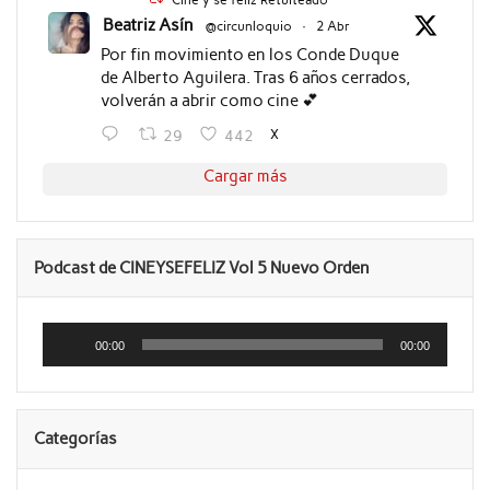
Beatriz Asín
@circunloquio
·
2 Abr
Por fin movimiento en los Conde Duque
de Alberto Aguilera. Tras 6 años cerrados,
volverán a abrir como cine 💕
X
29
442
Cargar más
Podcast de CINEYSEFELIZ Vol 5 Nuevo Orden
Reproductor
de
00:00
00:00
audio
Categorías