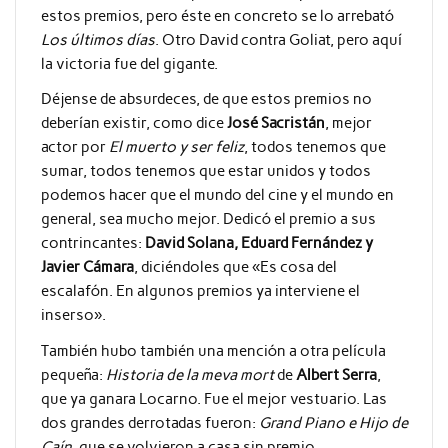
estos premios, pero éste en concreto se lo arrebató
Los últimos días
. Otro David contra Goliat, pero aquí
la victoria fue del gigante.
Déjense de absurdeces, de que estos premios no
deberían existir, como dice
José Sacristán
, mejor
actor por
El muerto y ser feliz
, todos tenemos que
sumar, todos tenemos que estar unidos y todos
podemos hacer que el mundo del cine y el mundo en
general, sea mucho mejor. Dedicó el premio a sus
contrincantes:
David Solana, Eduard Fernández y
Javier Cámara
, diciéndoles que «Es cosa del
escalafón. En algunos premios ya interviene el
inserso».
También hubo también una mención a otra película
pequeña:
Historia de la meva mort
de
Albert Serra
,
que ya ganara Locarno. Fue el mejor vestuario. Las
dos grandes derrotadas fueron:
Grand Piano e Hijo de
Caín
, que se volvieron a casa sin premio.