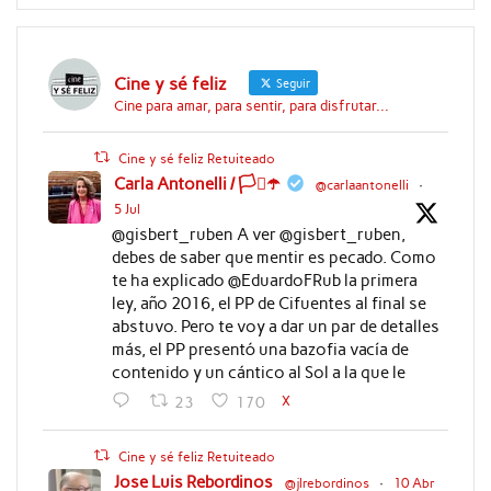
Cine y sé feliz
Seguir
Cine para amar, para sentir, para disfrutar...
Cine y sé feliz Retuiteado
Carla Antonelli / 🏳️‍⚧️☂️
@carlaantonelli
·
5 Jul
@gisbert_ruben A ver @gisbert_ruben,
debes de saber que mentir es pecado. Como
te ha explicado @EduardoFRub la primera
ley, año 2016, el PP de Cifuentes al final se
abstuvo. Pero te voy a dar un par de detalles
más, el PP presentó una bazofia vacía de
contenido y un cántico al Sol a la que le
X
23
170
Cine y sé feliz Retuiteado
Jose Luis Rebordinos
@jlrebordinos
·
10 Abr