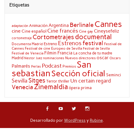
Etiquetas
Cannes
Berlinale
Argentina
Animación
adaptación
Cine francés
cine
Cineysefeliz
Cine español
Cine gay
documental
Cortometrajes
cortometraje
festival
Estrenos
Estreno
Documenta Madrid
Festival de
Cannes
Festival de cine Europeo de Sevilla
Festival de Sevilla
Filmin
Francia
La concha de tu madre
Festival de Venecia
oscar
Madrid
Nuevos directores
Oscars
Nestor Juez
nominaciones
San
Podcast
Palmarés
Premios
Perlas
sebastian
Sección oficial
Seminci
Sitges
Sevilla
Un certain regard
Terror
thriller
Zinemaldia
Venecia
ópera prima
Desarrollado por
WordPress
y
Rubine
.