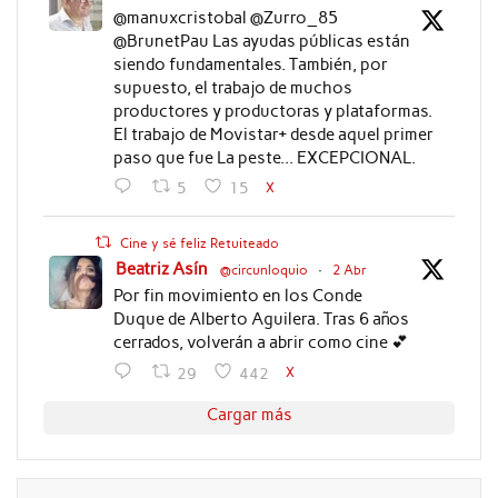
@manuxcristobal @Zurro_85
@BrunetPau Las ayudas públicas están
siendo fundamentales. También, por
supuesto, el trabajo de muchos
productores y productoras y plataformas.
El trabajo de Movistar+ desde aquel primer
paso que fue La peste... EXCEPCIONAL.
X
5
15
Cine y sé feliz Retuiteado
Beatriz Asín
@circunloquio
·
2 Abr
Por fin movimiento en los Conde
Duque de Alberto Aguilera. Tras 6 años
cerrados, volverán a abrir como cine 💕
X
29
442
Cargar más