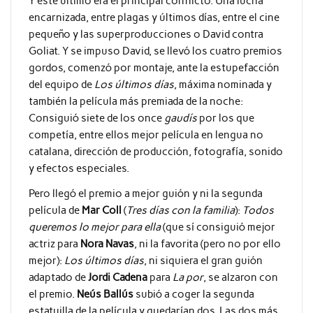
Y este último era el principal conflicto. Una lucha
encarnizada, entre plagas y últimos días, entre el cine
pequeño y las superproducciones o David contra
Goliat. Y se impuso David, se llevó los cuatro premios
gordos, comenzó por montaje, ante la estupefacción
del equipo de
Los últimos días
, máxima nominada y
también la película más premiada de la noche:
Consiguió siete de los once
gaudís
por los que
competía, entre ellos mejor película en lengua no
catalana, dirección de producción, fotografía, sonido
y efectos especiales.
Pero llegó el premio a mejor guión y ni la segunda
película de
Mar Coll
(
Tres días con la familia
):
Todos
queremos lo mejor para ella
(que sí consiguió mejor
actriz para
Nora Navas
, ni la favorita (pero no por ello
mejor):
Los últimos días
, ni siquiera el gran guión
adaptado de
Jordi Cadena
para
La por
, se alzaron con
el premio.
Neús Ballús
subió a coger la segunda
estatuilla de la película y quedarían dos. Las dos más