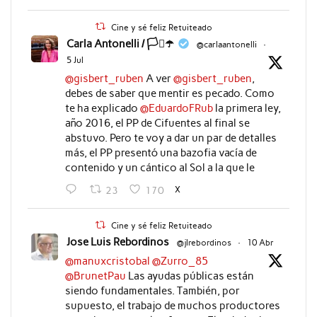
Cine y sé feliz Retuiteado
Carla Antonelli / 🏳️‍⚧️☂️
@carlaantonelli
·
5 Jul
@gisbert_ruben
A ver
@gisbert_ruben
,
debes de saber que mentir es pecado. Como
te ha explicado
@EduardoFRub
la primera ley,
año 2016, el PP de Cifuentes al final se
abstuvo. Pero te voy a dar un par de detalles
más, el PP presentó una bazofia vacía de
contenido y un cántico al Sol a la que le
X
23
170
Cine y sé feliz Retuiteado
Jose Luis Rebordinos
@jlrebordinos
·
10 Abr
@manuxcristobal
@Zurro_85
@BrunetPau
Las ayudas públicas están
siendo fundamentales. También, por
supuesto, el trabajo de muchos productores