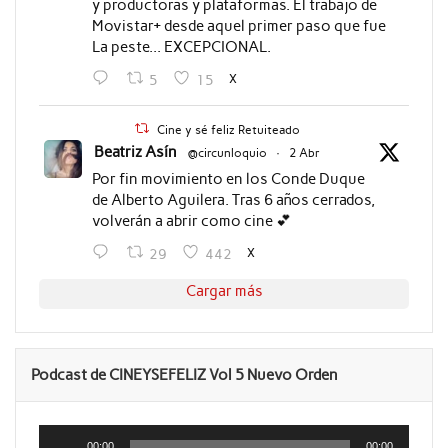
y productoras y plataformas. El trabajo de
Movistar+ desde aquel primer paso que fue
La peste... EXCEPCIONAL.
X
5
15
Cine y sé feliz Retuiteado
Beatriz Asín
@circunloquio
·
2 Abr
Por fin movimiento en los Conde Duque
de Alberto Aguilera. Tras 6 años cerrados,
volverán a abrir como cine 💕
X
29
442
Cargar más
Podcast de CINEYSEFELIZ Vol 5 Nuevo Orden
Reproductor
de
00:00
00:00