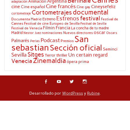
Berlinale
Argentina
Animación
adaptación
Cine francés
cine
Cineysefeliz
Cine español
Cine gay
documental
Cortometrajes
cortometraje
festival
Estrenos
Estreno
Documenta Madrid
Festival de
Cannes
Festival de cine Europeo de Sevilla
Festival de Sevilla
Filmin
Francia
La concha de tu madre
Festival de Venecia
oscar
Madrid
Nuevos directores
Oscars
Nestor Juez
nominaciones
San
Podcast
Palmarés
Premios
Perlas
sebastian
Sección oficial
Seminci
Sitges
Sevilla
Un certain regard
Terror
thriller
Zinemaldia
Venecia
ópera prima
Desarrollado por
WordPress
y
Rubine
.