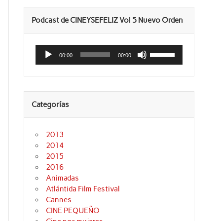
Podcast de CINEYSEFELIZ Vol 5 Nuevo Orden
Reproductor
Utiliza
de
las
00:00
00:00
audio
teclas
de
flecha
arriba/abajo
para
aumentar
Categorías
o
disminuir
el
volumen.
2013
2014
2015
2016
Animadas
Atlántida Film Festival
Cannes
CINE PEQUEÑO