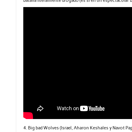
batalla literalmente drogado (es sí en un espectacular 
4. Big bad Wolves (Israel, Aharon Keshales y Navot P