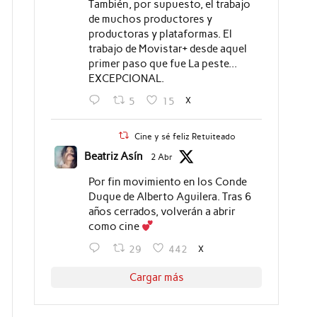
También, por supuesto, el trabajo
de muchos productores y
productoras y plataformas. El
trabajo de Movistar+ desde aquel
primer paso que fue La peste...
EXCEPCIONAL.
X
5
15
Cine y sé feliz Retuiteado
Beatriz Asín
2 Abr
Por fin movimiento en los Conde
Duque de Alberto Aguilera. Tras 6
años cerrados, volverán a abrir
como cine
X
29
442
Cargar más