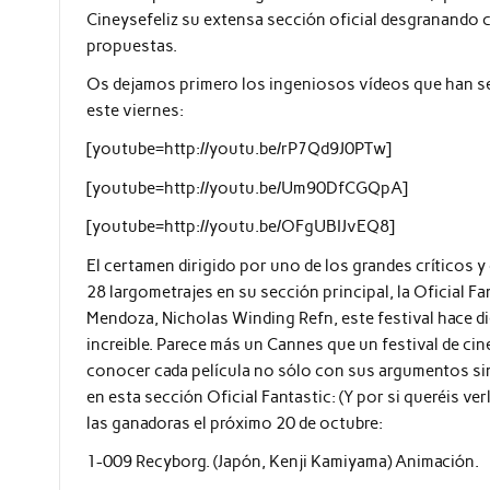
Cineysefeliz su extensa sección oficial desgranando c
propuestas.
Os dejamos primero los ingeniosos vídeos que han serv
este viernes:
[youtube=http://youtu.be/rP7Qd9J0PTw]
[youtube=http://youtu.be/Um90DfCGQpA]
[youtube=http://youtu.be/OFgUBIJvEQ8]
El certamen dirigido por uno de los grandes críticos y
28 largometrajes en su sección principal, la Oficial Fa
Mendoza, Nicholas Winding Refn, este festival hace d
increible. Parece más un Cannes que un festival de cin
conocer cada película no sólo con sus argumentos sin
en esta sección Oficial Fantastic: (Y por si queréis ver
las ganadoras el próximo 20 de octubre:
1-009 Recyborg. (Japón, Kenji Kamiyama) Animación.