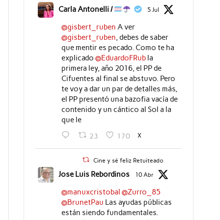
Carla Antonelli /
5 Jul
@gisbert_ruben
A ver
@gisbert_ruben
, debes de saber
que mentir es pecado. Como te ha
explicado
@EduardoFRub
la
primera ley, año 2016, el PP de
Cifuentes al final se abstuvo. Pero
te voy a dar un par de detalles más,
el PP presentó una bazofia vacía de
contenido y un cántico al Sol a la
que le
X
23
170
Cine y sé feliz Retuiteado
Jose Luis Rebordinos
10 Abr
@manuxcristobal
@Zurro_85
@BrunetPau
Las ayudas públicas
están siendo fundamentales.