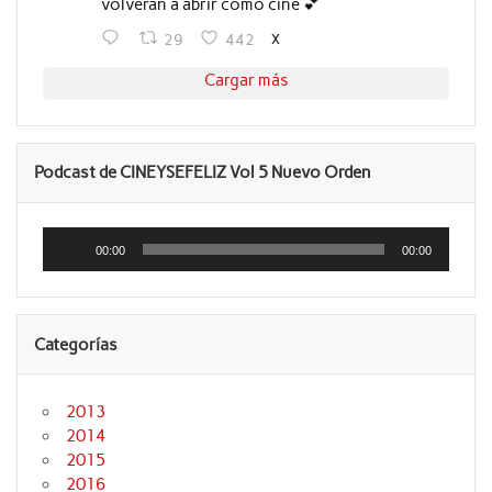
volverán a abrir como cine 💕
X
29
442
Cargar más
Podcast de CINEYSEFELIZ Vol 5 Nuevo Orden
Reproductor
de
00:00
00:00
audio
Categorías
2013
2014
2015
2016