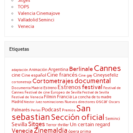
Sitges
TOPS
Valencia Cinemajove
Valladolid Seminci
Venecia
Etiquetas
Cannes
Berlinale
Argentina
Animación
adaptación
Cine francés
cine
Cineysefeliz
Cine español
Cine gay
documental
Cortometrajes
cortometraje
festival
Estrenos
Estreno
Documenta Madrid
Festival de
Cannes
Festival de cine Europeo de Sevilla
Festival de Sevilla
Filmin
Francia
La concha de tu madre
Festival de Venecia
oscar
Madrid
Nuevos directores
Oscars
Nestor Juez
nominaciones
San
Podcast
Palmarés
Premios
Perlas
sebastian
Sección oficial
Seminci
Sitges
Sevilla
Un certain regard
Terror
thriller
Zinemaldia
Venecia
ópera prima