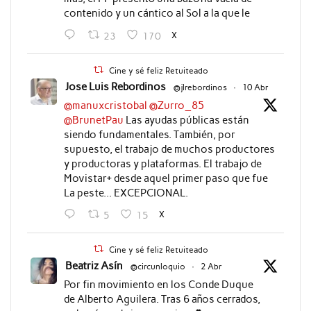
contenido y un cántico al Sol a la que le
X
23
170
Cine y sé feliz Retuiteado
Jose Luis Rebordinos
@jlrebordinos
·
10 Abr
@manuxcristobal
@Zurro_85
@BrunetPau
Las ayudas públicas están
siendo fundamentales. También, por
supuesto, el trabajo de muchos productores
y productoras y plataformas. El trabajo de
Movistar+ desde aquel primer paso que fue
La peste... EXCEPCIONAL.
X
5
15
Cine y sé feliz Retuiteado
Beatriz Asín
@circunloquio
·
2 Abr
Por fin movimiento en los Conde Duque
de Alberto Aguilera. Tras 6 años cerrados,