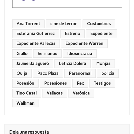
Ana Torrent
cine de terror
Costumbres
Estefanía Gutierrez
Estreno
Expediente
Expediente Vallecas
Expediente Warren
Giallo
hermanos
Idiosincrasia
Jaume Balagueró
Leticia Dolera
Monjas
Ouija
Paco Plaza
Paranormal
policía
Posesión
Posesiones
Rec
Testigos
Tino Casal
Vallecas
Verónica
Walkman
Deja una respuesta