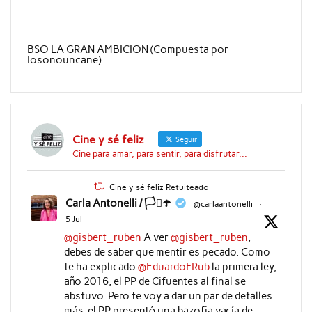
BSO LA GRAN AMBICION (Compuesta por
Iosonouncane)
Cine y sé feliz
Seguir
Cine para amar, para sentir, para disfrutar...
Cine y sé feliz Retuiteado
Carla Antonelli / 🏳️‍⚧️☂️
@carlaantonelli
·
5 Jul
@gisbert_ruben
A ver
@gisbert_ruben
,
debes de saber que mentir es pecado. Como
te ha explicado
@EduardoFRub
la primera ley,
año 2016, el PP de Cifuentes al final se
abstuvo. Pero te voy a dar un par de detalles
más, el PP presentó una bazofia vacía de