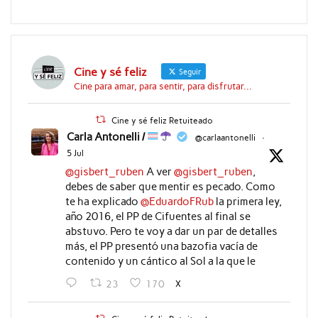
Cine y sé feliz
Seguir
Cine para amar, para sentir, para disfrutar...
Cine y sé feliz Retuiteado
Carla Antonelli /
@carlaantonelli
·
5 Jul
@gisbert_ruben
A ver
@gisbert_ruben
,
debes de saber que mentir es pecado. Como
te ha explicado
@EduardoFRub
la primera ley,
año 2016, el PP de Cifuentes al final se
abstuvo. Pero te voy a dar un par de detalles
más, el PP presentó una bazofia vacía de
contenido y un cántico al Sol a la que le
X
23
170