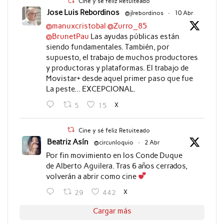
Cine y sé feliz Retuiteado
Jose Luis Rebordinos
@jlrebordinos
·
10 Abr
@manuxcristobal
@Zurro_85
@BrunetPau
Las ayudas públicas están
siendo fundamentales. También, por
supuesto, el trabajo de muchos productores
y productoras y plataformas. El trabajo de
Movistar+ desde aquel primer paso que fue
La peste... EXCEPCIONAL.
X
5
15
Cine y sé feliz Retuiteado
Beatriz Asín
@circunloquio
·
2 Abr
Por fin movimiento en los Conde Duque
de Alberto Aguilera. Tras 6 años cerrados,
volverán a abrir como cine
X
29
442
Cargar más