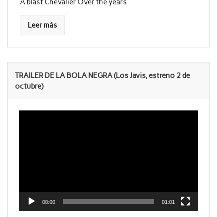
A blast Chevalier Over the years
Leer más
TRAILER DE LA BOLA NEGRA (Los Javis, estreno 2 de
octubre)
Reproductor
de
vídeo
00:00
01:01