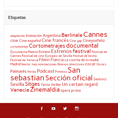
Etiquetas
Cannes
Berlinale
Argentina
Animación
adaptación
Cine francés
cine
Cineysefeliz
Cine español
Cine gay
documental
Cortometrajes
cortometraje
festival
Estrenos
Estreno
Documenta Madrid
Festival de
Cannes
Festival de cine Europeo de Sevilla
Festival de Sevilla
Filmin
Francia
La concha de tu madre
Festival de Venecia
oscar
Madrid
Nuevos directores
Oscars
Nestor Juez
nominaciones
San
Podcast
Palmarés
Premios
Perlas
sebastian
Sección oficial
Seminci
Sitges
Sevilla
Un certain regard
Terror
thriller
Zinemaldia
Venecia
ópera prima