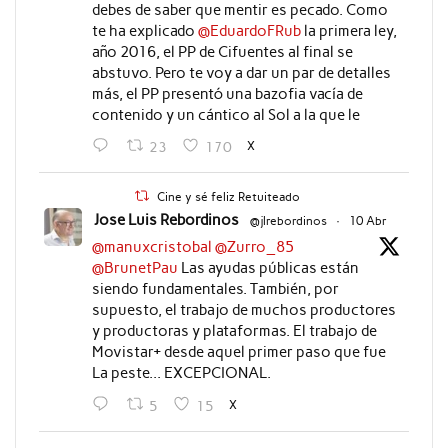
debes de saber que mentir es pecado. Como
te ha explicado
@EduardoFRub
la primera ley,
año 2016, el PP de Cifuentes al final se
abstuvo. Pero te voy a dar un par de detalles
más, el PP presentó una bazofia vacía de
contenido y un cántico al Sol a la que le
X
23
170
Cine y sé feliz Retuiteado
Jose Luis Rebordinos
@jlrebordinos
·
10 Abr
@manuxcristobal
@Zurro_85
@BrunetPau
Las ayudas públicas están
siendo fundamentales. También, por
supuesto, el trabajo de muchos productores
y productoras y plataformas. El trabajo de
Movistar+ desde aquel primer paso que fue
La peste... EXCEPCIONAL.
X
5
15