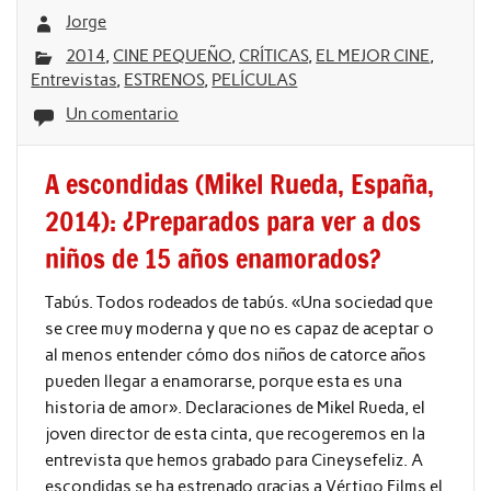
Jorge
2014
,
CINE PEQUEÑO
,
CRÍTICAS
,
EL MEJOR CINE
,
Entrevistas
,
ESTRENOS
,
PELÍCULAS
Un comentario
A escondidas (Mikel Rueda, España,
2014): ¿Preparados para ver a dos
niños de 15 años enamorados?
Tabús. Todos rodeados de tabús. «Una sociedad que
se cree muy moderna y que no es capaz de aceptar o
al menos entender cómo dos niños de catorce años
pueden llegar a enamorarse, porque esta es una
historia de amor». Declaraciones de Mikel Rueda, el
joven director de esta cinta, que recogeremos en la
entrevista que hemos grabado para Cineysefeliz. A
escondidas se ha estrenado gracias a Vértigo Films el