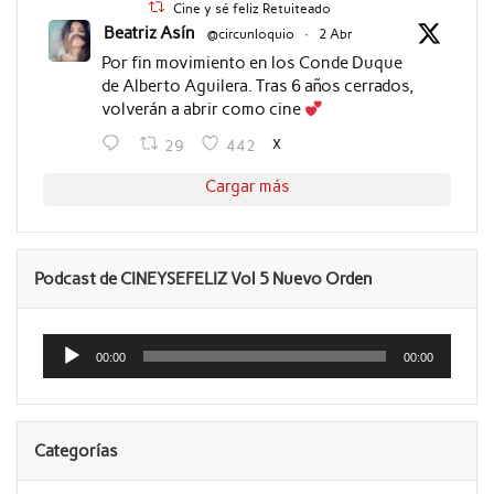
Cine y sé feliz Retuiteado
Beatriz Asín
@circunloquio
·
2 Abr
Por fin movimiento en los Conde Duque
de Alberto Aguilera. Tras 6 años cerrados,
volverán a abrir como cine
X
29
442
Cargar más
Podcast de CINEYSEFELIZ Vol 5 Nuevo Orden
Reproductor
de
00:00
00:00
audio
Categorías