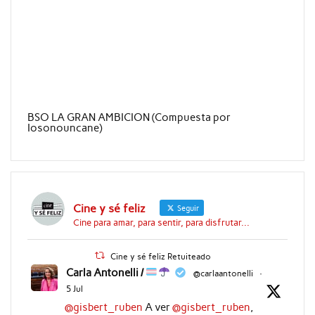
BSO LA GRAN AMBICION (Compuesta por
Iosonouncane)
Cine y sé feliz
Seguir
Cine para amar, para sentir, para disfrutar...
Cine y sé feliz Retuiteado
Carla Antonelli /
@carlaantonelli
·
5 Jul
@gisbert_ruben
A ver
@gisbert_ruben
,