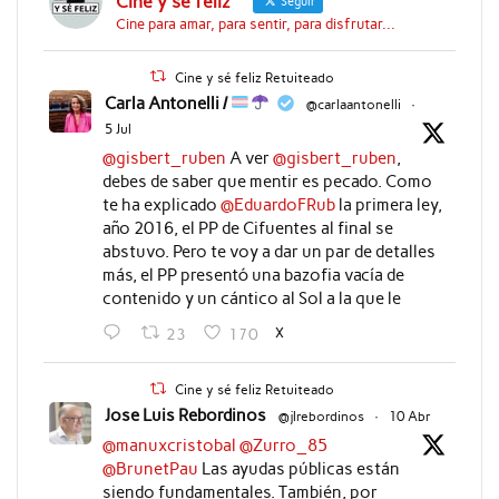
Cine y sé feliz
Seguir
Cine para amar, para sentir, para disfrutar...
Cine y sé feliz Retuiteado
Carla Antonelli /
@carlaantonelli
·
5 Jul
@gisbert_ruben
A ver
@gisbert_ruben
,
debes de saber que mentir es pecado. Como
te ha explicado
@EduardoFRub
la primera ley,
año 2016, el PP de Cifuentes al final se
abstuvo. Pero te voy a dar un par de detalles
más, el PP presentó una bazofia vacía de
contenido y un cántico al Sol a la que le
X
23
170
Cine y sé feliz Retuiteado
Jose Luis Rebordinos
@jlrebordinos
·
10 Abr
@manuxcristobal
@Zurro_85
@BrunetPau
Las ayudas públicas están
siendo fundamentales. También, por