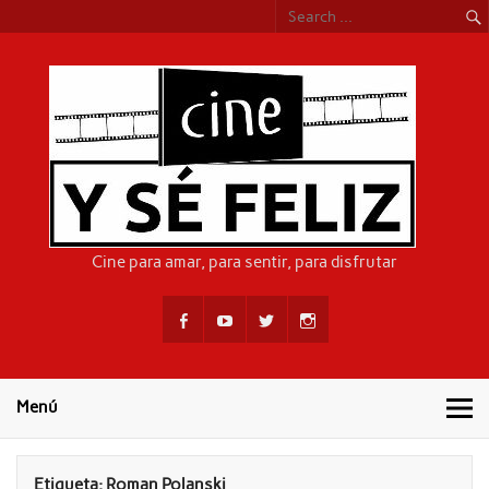
Skip
to
content
CIN
Cine para amar, para sentir, para disfrutar
Menú
Etiqueta:
Roman Polanski