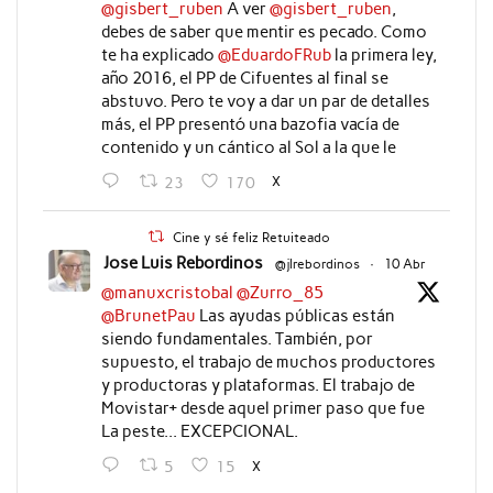
@gisbert_ruben
A ver
@gisbert_ruben
,
debes de saber que mentir es pecado. Como
te ha explicado
@EduardoFRub
la primera ley,
año 2016, el PP de Cifuentes al final se
abstuvo. Pero te voy a dar un par de detalles
más, el PP presentó una bazofia vacía de
contenido y un cántico al Sol a la que le
X
23
170
Cine y sé feliz Retuiteado
Jose Luis Rebordinos
@jlrebordinos
·
10 Abr
@manuxcristobal
@Zurro_85
@BrunetPau
Las ayudas públicas están
siendo fundamentales. También, por
supuesto, el trabajo de muchos productores
y productoras y plataformas. El trabajo de
Movistar+ desde aquel primer paso que fue
La peste... EXCEPCIONAL.
X
5
15