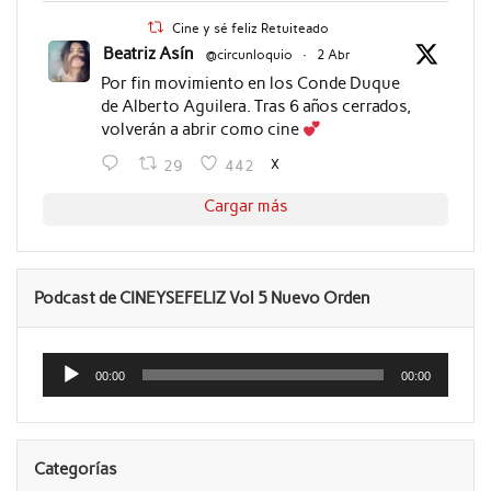
Cine y sé feliz Retuiteado
Beatriz Asín
@circunloquio
·
2 Abr
Por fin movimiento en los Conde Duque
de Alberto Aguilera. Tras 6 años cerrados,
volverán a abrir como cine
X
29
442
Cargar más
Podcast de CINEYSEFELIZ Vol 5 Nuevo Orden
Reproductor
de
00:00
00:00
audio
Categorías