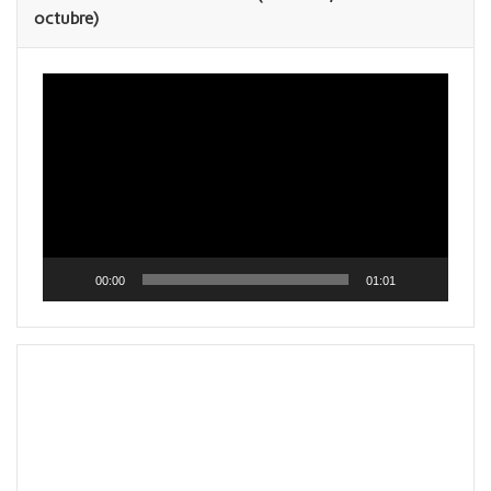
octubre)
Reproductor
de
vídeo
00:00
01:01