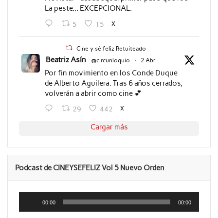
La peste... EXCEPCIONAL.
X
5
15
Cine y sé feliz Retuiteado
Beatriz Asín
@circunloquio
·
2 Abr
Por fin movimiento en los Conde Duque
de Alberto Aguilera. Tras 6 años cerrados,
volverán a abrir como cine 💕
X
29
442
Cargar más
Podcast de CINEYSEFELIZ Vol 5 Nuevo Orden
Reproductor
de
00:00
00:00
audio