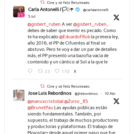
Cine y sé feliz Retuiteado
Carla Antonelli / 🏳️‍⚧️☂️
@carlaantonelli
·
5 Jul
@gisbert_ruben
A ver
@gisbert_ruben
,
debes de saber que mentir es pecado. Como
te ha explicado
@EduardoFRub
la primera ley,
año 2016, el PP de Cifuentes al final se
abstuvo. Pero te voy a dar un par de detalles
más, el PP presentó una bazofia vacía de
contenido y un cántico al Sol a la que le
X
23
170
Cine y sé feliz Retuiteado
Jose Luis Rebordinos
@jlrebordinos
·
10 Abr
@manuxcristobal
@Zurro_85
@BrunetPau
Las ayudas públicas están
siendo fundamentales. También, por
supuesto, el trabajo de muchos productores
y productoras y plataformas. El trabajo de
Movistar+ desde aquel primer paso que fue