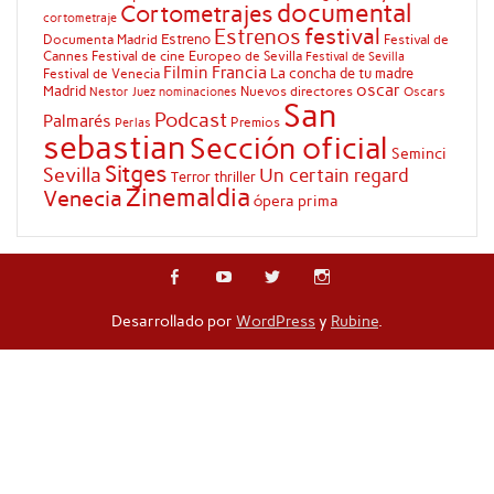
documental
Cortometrajes
cortometraje
festival
Estrenos
Estreno
Documenta Madrid
Festival de
Cannes
Festival de cine Europeo de Sevilla
Festival de Sevilla
Filmin
Francia
La concha de tu madre
Festival de Venecia
oscar
Madrid
Nuevos directores
Oscars
Nestor Juez
nominaciones
San
Podcast
Palmarés
Premios
Perlas
sebastian
Sección oficial
Seminci
Sitges
Sevilla
Un certain regard
Terror
thriller
Zinemaldia
Venecia
ópera prima
Desarrollado por
WordPress
y
Rubine
.