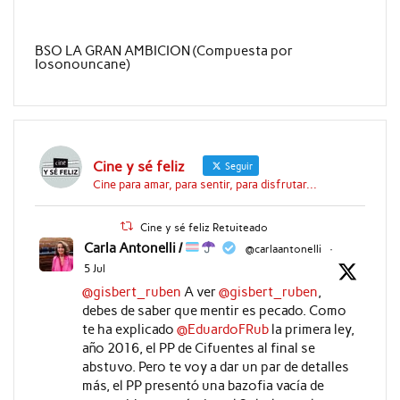
BSO LA GRAN AMBICION (Compuesta por
Iosonouncane)
Cine y sé feliz
Seguir
Cine para amar, para sentir, para disfrutar...
Cine y sé feliz Retuiteado
Carla Antonelli /
@carlaantonelli
·
5 Jul
@gisbert_ruben
A ver
@gisbert_ruben
,
debes de saber que mentir es pecado. Como
te ha explicado
@EduardoFRub
la primera ley,
año 2016, el PP de Cifuentes al final se
abstuvo. Pero te voy a dar un par de detalles
más, el PP presentó una bazofia vacía de