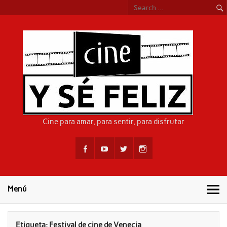
Skip
to
content
CIN
Cine para amar, para sentir, para disfrutar
Menú
Etiqueta:
Festival de cine de Venecia