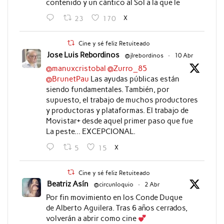
contenido y un cántico al Sol a la que le
X
23
170
Cine y sé feliz Retuiteado
Jose Luis Rebordinos
@jlrebordinos
·
10 Abr
@manuxcristobal
@Zurro_85
@BrunetPau
Las ayudas públicas están
siendo fundamentales. También, por
supuesto, el trabajo de muchos productores
y productoras y plataformas. El trabajo de
Movistar+ desde aquel primer paso que fue
La peste... EXCEPCIONAL.
X
5
15
Cine y sé feliz Retuiteado
Beatriz Asín
@circunloquio
·
2 Abr
Por fin movimiento en los Conde Duque
de Alberto Aguilera. Tras 6 años cerrados,
volverán a abrir como cine