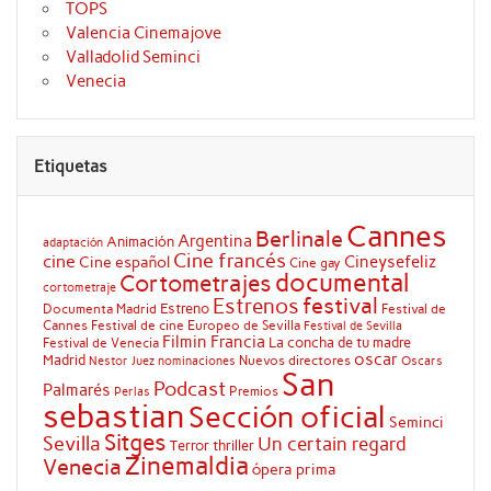
TOPS
Valencia Cinemajove
Valladolid Seminci
Venecia
Etiquetas
Cannes
Berlinale
Argentina
Animación
adaptación
Cine francés
cine
Cineysefeliz
Cine español
Cine gay
documental
Cortometrajes
cortometraje
festival
Estrenos
Estreno
Documenta Madrid
Festival de
Cannes
Festival de cine Europeo de Sevilla
Festival de Sevilla
Filmin
Francia
La concha de tu madre
Festival de Venecia
oscar
Madrid
Nuevos directores
Oscars
Nestor Juez
nominaciones
San
Podcast
Palmarés
Premios
Perlas
sebastian
Sección oficial
Seminci
Sitges
Sevilla
Un certain regard
Terror
thriller
Zinemaldia
Venecia
ópera prima