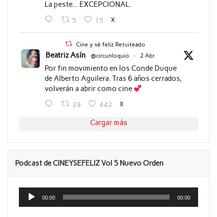
La peste... EXCEPCIONAL.
X
5
15
Cine y sé feliz Retuiteado
Beatriz Asín
@circunloquio
·
2 Abr
Por fin movimiento en los Conde Duque
de Alberto Aguilera. Tras 6 años cerrados,
volverán a abrir como cine
X
29
442
Cargar más
Podcast de CINEYSEFELIZ Vol 5 Nuevo Orden
Reproductor
de
00:00
00:00
audio