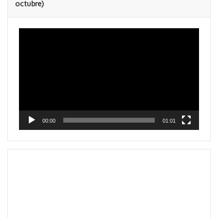
octubre)
Reproductor
de
vídeo
00:00
01:01