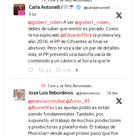
Cine y sé feliz Retuiteado
Carla Antonelli /
@carlaantonelli
·
5 Jul
@gisbert_ruben
A ver
@gisbert_ruben
,
debes de saber que mentir es pecado. Como
te ha explicado
@EduardoFRub
la primera ley,
año 2016, el PP de Cifuentes al final se
abstuvo. Pero te voy a dar un par de detalles
más, el PP presentó una bazofia vacía de
contenido y un cántico al Sol a la que le
X
23
170
Cine y sé feliz Retuiteado
Jose Luis Rebordinos
@jlrebordinos
·
10 Abr
@manuxcristobal
@Zurro_85
@BrunetPau
Las ayudas públicas están
siendo fundamentales. También, por
supuesto, el trabajo de muchos productores
y productoras y plataformas. El trabajo de
Movistar+ desde aquel primer paso que fue