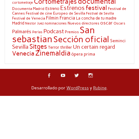
documental
Cortometrajes
cortometraje
festival
Estrenos
Estreno
Documenta Madrid
Festival de
Cannes
Festival de cine Europeo de Sevilla
Festival de Sevilla
Filmin
Francia
La concha de tu madre
Festival de Venecia
oscar
Madrid
Nuevos directores
Oscars
Nestor Juez
nominaciones
San
Podcast
Palmarés
Premios
Perlas
sebastian
Sección oficial
Seminci
Sitges
Sevilla
Un certain regard
Terror
thriller
Zinemaldia
Venecia
ópera prima
Desarrollado por
WordPress
y
Rubine
.