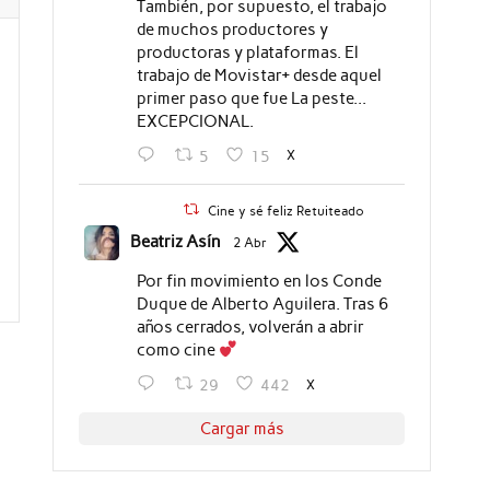
También, por supuesto, el trabajo
de muchos productores y
productoras y plataformas. El
trabajo de Movistar+ desde aquel
primer paso que fue La peste...
EXCEPCIONAL.
X
5
15
Cine y sé feliz Retuiteado
Beatriz Asín
2 Abr
Por fin movimiento en los Conde
Duque de Alberto Aguilera. Tras 6
años cerrados, volverán a abrir
como cine
X
29
442
Cargar más