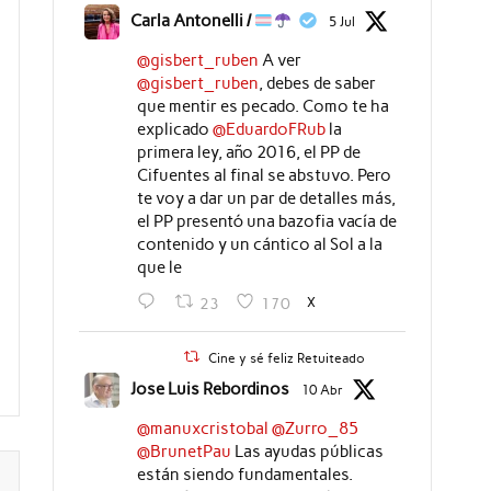
Carla Antonelli /
5 Jul
@gisbert_ruben
A ver
@gisbert_ruben
, debes de saber
que mentir es pecado. Como te ha
explicado
@EduardoFRub
la
primera ley, año 2016, el PP de
Cifuentes al final se abstuvo. Pero
te voy a dar un par de detalles más,
el PP presentó una bazofia vacía de
contenido y un cántico al Sol a la
que le
X
23
170
Cine y sé feliz Retuiteado
Jose Luis Rebordinos
10 Abr
@manuxcristobal
@Zurro_85
@BrunetPau
Las ayudas públicas
están siendo fundamentales.