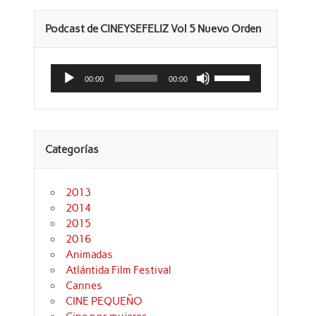
Podcast de CINEYSEFELIZ Vol 5 Nuevo Orden
Reproductor
Utiliza
de
las
00:00
00:00
audio
teclas
de
flecha
arriba/abajo
para
aumentar
Categorías
o
disminuir
el
volumen.
2013
2014
2015
2016
Animadas
Atlántida Film Festival
Cannes
CINE PEQUEÑO