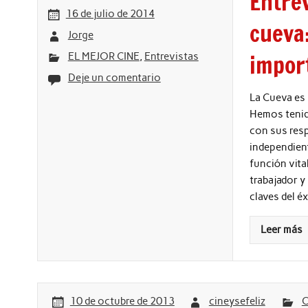
Entrev
16 de julio de 2014
cueva:
Jorge
impor
EL MEJOR CINE
,
Entrevistas
Deje un comentario
La Cueva es 
Hemos tenido
con sus res
independient
función vita
trabajador y
claves del é
Leer más
10 de octubre de 2013
cineysefeliz
O