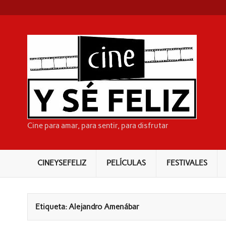
Skip
to
content
CI
Cine para amar, para sentir, para disfrutar
CINEYSEFELIZ
PELÍCULAS
FESTIVALES
Etiqueta:
Alejandro Amenábar