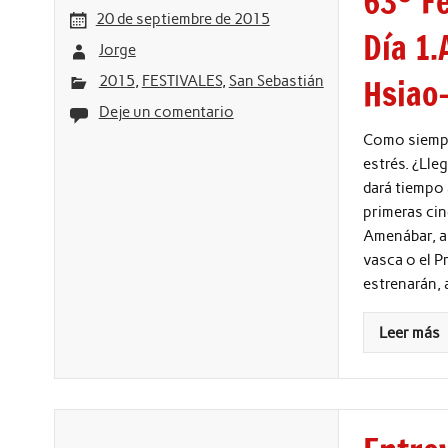
63º F
20 de septiembre de 2015
Día 1
Jorge
Hsiao
2015
,
FESTIVALES
,
San Sebastián
Deje un comentario
Como siempr
estrés. ¿Lle
dará tiempo
primeras cin
Amenábar, a 
vasca o el P
estrenarán, 
Leer más