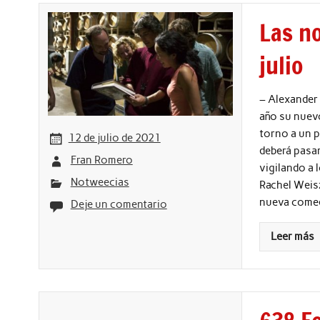
Las no
julio
– Alexander 
año su nuevo
torno a un p
12 de julio de 2021
deberá pasar
Fran Romero
vigilando a 
Notweecias
Rachel Weisz
nueva comed
Deje un comentario
Leer más