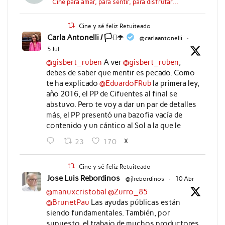
Cine para amar, para sentir, para disfrutar...
Cine y sé feliz Retuiteado
Carla Antonelli / 🏳️‍⚧️☂️
@carlaantonelli
·
5 Jul
@gisbert_ruben
A ver
@gisbert_ruben
,
debes de saber que mentir es pecado. Como
te ha explicado
@EduardoFRub
la primera ley,
año 2016, el PP de Cifuentes al final se
abstuvo. Pero te voy a dar un par de detalles
más, el PP presentó una bazofia vacía de
contenido y un cántico al Sol a la que le
X
23
170
Cine y sé feliz Retuiteado
Jose Luis Rebordinos
@jlrebordinos
·
10 Abr
@manuxcristobal
@Zurro_85
@BrunetPau
Las ayudas públicas están
siendo fundamentales. También, por
supuesto, el trabajo de muchos productores