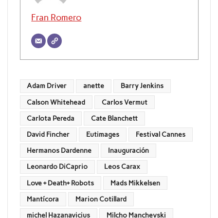
Fran Romero
Adam Driver
anette
Barry Jenkins
Calson Whitehead
Carlos Vermut
Carlota Pereda
Cate Blanchett
David Fincher
Eutimages
Festival Cannes
Hermanos Dardenne
Inauguración
Leonardo DiCaprio
Leos Carax
Love + Death+ Robots
Mads Mikkelsen
Mantícora
Marion Cotillard
michel Hazanavicius
Milcho Manchevski