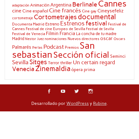
Cannes
Berlinale
Argentina
Animación
adaptación
Cine francés
cine
Cineysefeliz
Cine español
Cine gay
documental
Cortometrajes
cortometraje
festival
Estrenos
Estreno
Documenta Madrid
Festival de
Cannes
Festival de cine Europeo de Sevilla
Festival de Sevilla
Filmin
Francia
La concha de tu madre
Festival de Venecia
oscar
Madrid
Nuevos directores
Oscars
Nestor Juez
nominaciones
San
Podcast
Palmarés
Premios
Perlas
sebastian
Sección oficial
Seminci
Sitges
Sevilla
Un certain regard
Terror
thriller
Zinemaldia
Venecia
ópera prima
Desarrollado por
WordPress
y
Rubine
.