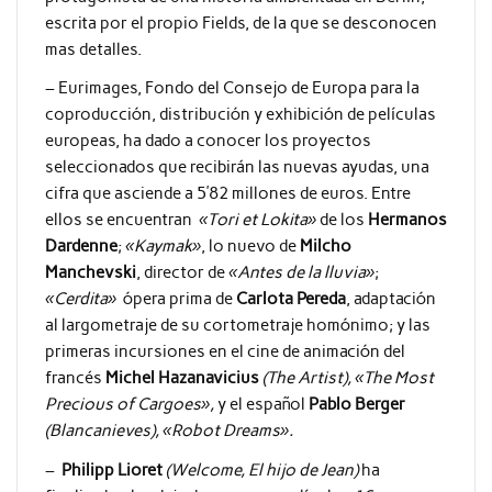
escrita por el propio Fields, de la que se desconocen
mas detalles.
– Eurimages, Fondo del Consejo de Europa para la
coproducción, distribución y exhibición de películas
europeas, ha dado a conocer los proyectos
seleccionados que recibirán las nuevas ayudas, una
cifra que asciende a 5’82 millones de euros. Entre
ellos se encuentran
«Tori et Lokita»
de los
Hermanos
Dardenne
;
«Kaymak»
, lo nuevo de
Milcho
Manchevski
, director de
«Antes de la lluvia»
;
«Cerdita»
ópera prima de
Carlota Pereda
, adaptación
al largometraje de su cortometraje homónimo; y las
primeras incursiones en el cine de animación del
francés
Michel Hazanavicius
(The Artist), «The Most
Precious of Cargoes»,
y el español
Pablo Berger
(Blancanieves), «Robot Dreams».
–
Philipp Lioret
(Welcome, El hijo de Jean)
ha