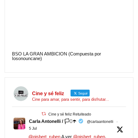
BSO LA GRAN AMBICION (Compuesta por
Iosonouncane)
Cine y sé feliz
Seguir
Cine para amar, para sentir, para disfrutar...
Cine y sé feliz Retuiteado
Carla Antonelli / 🏳️‍⚧️☂️
@carlaantonelli
·
5 Jul
@gisbert_ruben
A ver
@gisbert_ruben
,