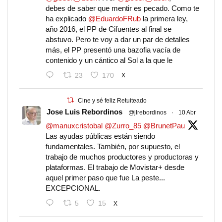
debes de saber que mentir es pecado. Como te
ha explicado
@EduardoFRub
la primera ley,
año 2016, el PP de Cifuentes al final se
abstuvo. Pero te voy a dar un par de detalles
más, el PP presentó una bazofia vacía de
contenido y un cántico al Sol a la que le
23
170
X
Cine y sé feliz Retuiteado
Jose Luis Rebordinos
@jlrebordinos
·
10 Abr
@manuxcristobal
@Zurro_85
@BrunetPau
Las ayudas públicas están siendo
fundamentales. También, por supuesto, el
trabajo de muchos productores y productoras y
plataformas. El trabajo de Movistar+ desde
aquel primer paso que fue La peste...
EXCEPCIONAL.
5
15
X