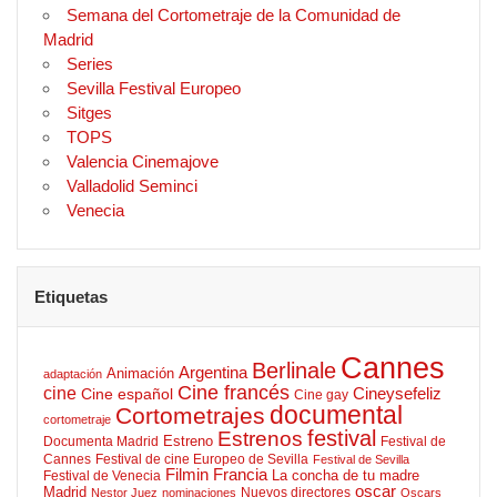
Semana del Cortometraje de la Comunidad de
Madrid
Series
Sevilla Festival Europeo
Sitges
TOPS
Valencia Cinemajove
Valladolid Seminci
Venecia
Etiquetas
Cannes
Berlinale
Argentina
Animación
adaptación
Cine francés
cine
Cineysefeliz
Cine español
Cine gay
documental
Cortometrajes
cortometraje
Estrenos
festival
Estreno
Documenta Madrid
Festival de
Cannes
Festival de cine Europeo de Sevilla
Festival de Sevilla
Filmin
Francia
La concha de tu madre
Festival de Venecia
oscar
Madrid
Nuevos directores
Nestor Juez
nominaciones
Oscars