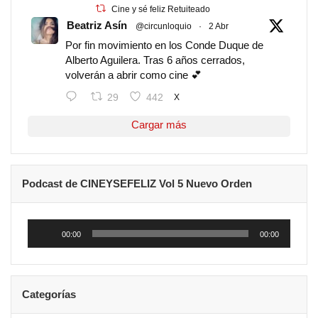
Cine y sé feliz Retuiteado
Beatriz Asín
@circunloquio
·
2 Abr
Por fin movimiento en los Conde Duque de
Alberto Aguilera. Tras 6 años cerrados,
volverán a abrir como cine 💕
29
442
X
Cargar más
Podcast de CINEYSEFELIZ Vol 5 Nuevo Orden
Reproductor
de
00:00
00:00
audio
Categorías