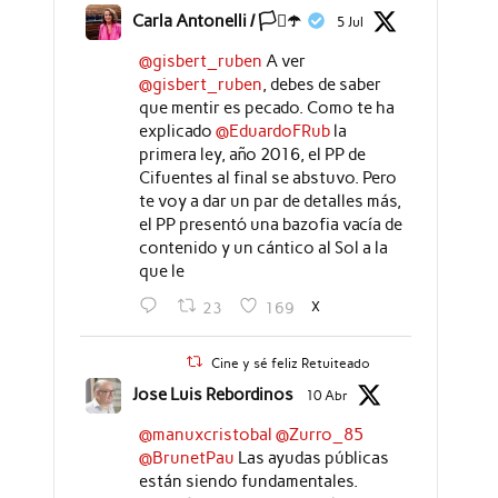
Carla Antonelli / 🏳️‍⚧️☂️
5 Jul
@gisbert_ruben
A ver
@gisbert_ruben
, debes de saber
que mentir es pecado. Como te ha
explicado
@EduardoFRub
la
primera ley, año 2016, el PP de
Cifuentes al final se abstuvo. Pero
te voy a dar un par de detalles más,
el PP presentó una bazofia vacía de
contenido y un cántico al Sol a la
que le
X
23
169
Cine y sé feliz Retuiteado
Jose Luis Rebordinos
10 Abr
@manuxcristobal
@Zurro_85
@BrunetPau
Las ayudas públicas
están siendo fundamentales.