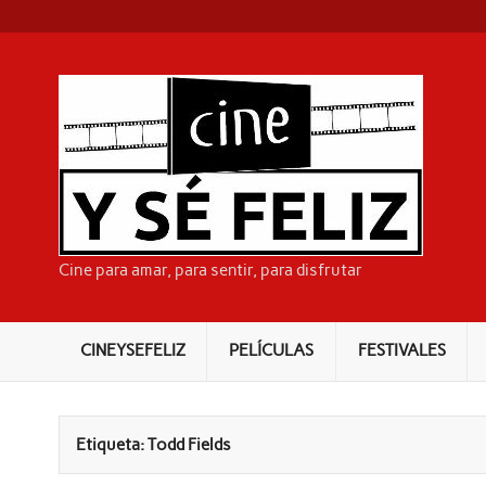
Skip
to
content
CI
Cine para amar, para sentir, para disfrutar
CINEYSEFELIZ
PELÍCULAS
FESTIVALES
Etiqueta:
Todd Fields