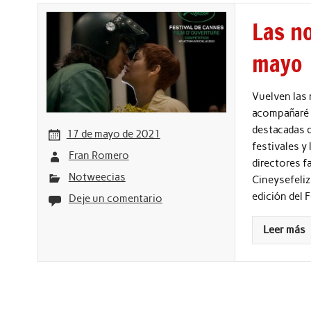
Las no
mayo
Vuelven las 
acompañaré c
destacadas d
17 de mayo de 2021
festivales y
Fran Romero
directores 
Notweecias
Cineysefeliz
edición del 
Deje un comentario
Leer más