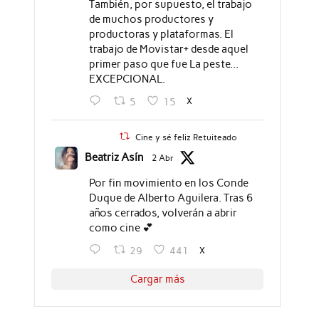
También, por supuesto, el trabajo
de muchos productores y
productoras y plataformas. El
trabajo de Movistar+ desde aquel
primer paso que fue La peste...
EXCEPCIONAL.
X
5
15
Cine y sé feliz Retuiteado
Beatriz Asín
2 Abr
Por fin movimiento en los Conde
Duque de Alberto Aguilera. Tras 6
años cerrados, volverán a abrir
como cine 💕
X
29
441
Cargar más