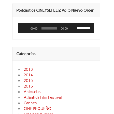
Podcast de CINEYSEFELIZ Vol 5 Nuevo Orden
Reproductor
Utiliza
de
las
00:00
00:00
audio
teclas
de
flecha
arriba/abajo
para
aumentar
Categorías
o
disminuir
el
volumen.
2013
2014
2015
2016
Animadas
Atlántida Film Festival
Cannes
CINE PEQUEÑO