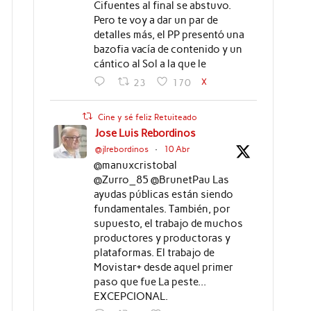
Cifuentes al final se abstuvo.
Pero te voy a dar un par de
detalles más, el PP presentó una
bazofia vacía de contenido y un
cántico al Sol a la que le
X
23
170
Cine y sé feliz Retuiteado
Jose Luis Rebordinos
@jlrebordinos
·
10 Abr
@manuxcristobal
@Zurro_85 @BrunetPau Las
ayudas públicas están siendo
fundamentales. También, por
supuesto, el trabajo de muchos
productores y productoras y
plataformas. El trabajo de
Movistar+ desde aquel primer
paso que fue La peste...
EXCEPCIONAL.