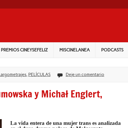
PREMIOS CINEYSEFELIZ
MISCINELANEA
PODCASTS
Largometrajes
,
PELÍCULAS
Deje un comentario
mowska y Michał Englert,
La vida entera de una mujer trans es analizada