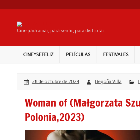
Skip
to
content
CINEYSEFELIZ
Cine para amar, para sentir, para disfrutar
CINEYSEFELIZ
PELÍCULAS
FESTIVALES
28 de octubre de 2024
Begoña Villa
Woman of (Małgorzata Szu
Polonia,2023)