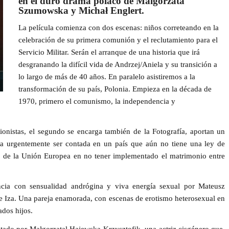
en el duro drama polaco de Malgorzata
Szumowska y Micha
ł
Englert.
La película comienza con dos escenas: niños correteando en la
celebración de su primera comunión y el reclutamiento para el
Servicio Militar. Serán el arranque de una historia que irá
desgranando la difícil vida de
Andrzej/Aniela
y su transición a
lo largo de más de 40 años. En paralelo asistiremos a la
transformación de su país, Polonia. Empieza en la década de
1970, primero el comunismo, la independencia y
uionistas, el segundo se encarga también de la Fotografía, aportan un
ta urgentemente ser contada en un país que aún no tiene una ley de
s de la Unión Europea en no tener implementado el matrimonio entre
encia con sensualidad andrógina y viva energía sexual por
Mateusz
e Iza. Una pareja enamorada, con escenas de erotismo heterosexual en
dos hijos.
etado por
Ma
ł
gorzatal Hajewska-Krzysztofik,
una actriz cisgénero que,