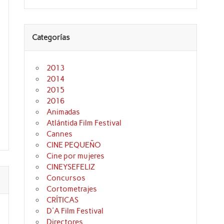
de
flecha
arriba/abajo
para
aumentar
Categorías
o
disminuir
el
volumen.
2013
2014
2015
2016
Animadas
Atlántida Film Festival
Cannes
CINE PEQUEÑO
Cine por mujeres
CINEYSEFELIZ
Concursos
Cortometrajes
CRÍTICAS
D'A Film Festival
Directores