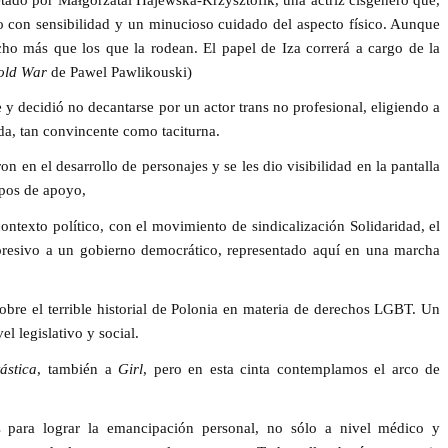
zo con sensibilidad y un minucioso cuidado del aspecto físico. Aunque
ho más que los que la rodean. El papel de Iza correrá a cargo de la
old War
de
Pawel Pawlikouski
)
 y decidió no decantarse por un actor trans no profesional, eligiendo a
ida, tan convincente como taciturna.
on en el desarrollo de personajes y se les dio visibilidad en la pantalla
upos de apoyo,
contexto político, con el movimiento de sindicalización
Solidaridad
, el
resivo a un gobierno democrático, representado aquí en una marcha
obre el terrible historial de Polonia en materia de derechos LGBT. Un
el legislativo y social.
ástica
, también a
Girl
, pero en esta cinta contemplamos el arco de
es para lograr la emancipación personal, no sólo a nivel médico y