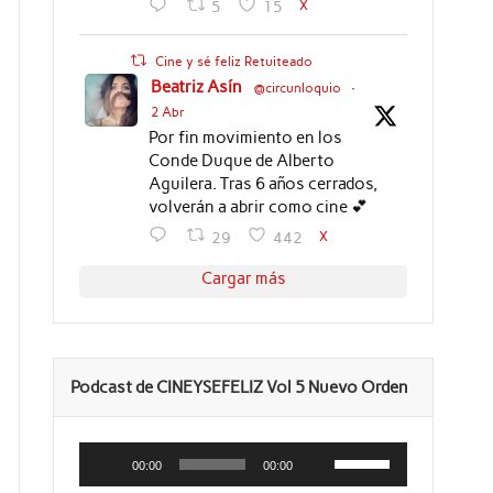
X
5
15
Cine y sé feliz Retuiteado
Beatriz Asín
@circunloquio
·
2 Abr
Por fin movimiento en los
Conde Duque de Alberto
Aguilera. Tras 6 años cerrados,
volverán a abrir como cine 💕
X
29
442
Cargar más
Podcast de CINEYSEFELIZ Vol 5 Nuevo Orden
Reproductor
Utiliza
de
las
00:00
00:00
audio
teclas