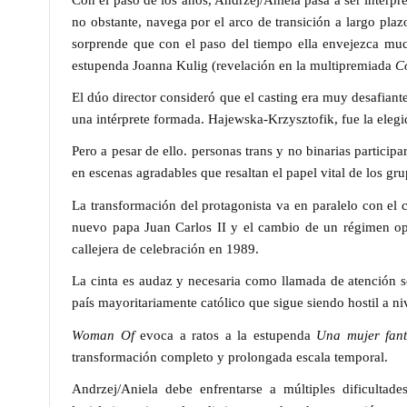
no obstante, navega por el arco de transición a largo pla
sorprende que con el paso del tiempo ella envejezca muc
estupenda
Joanna Kulig
(revelación en la multipremiada
C
El dúo director consideró que el casting era muy desafiante
una intérprete formada.
Hajewska-Krzysztofik
, fue la eleg
Pero a pesar de ello. personas trans y no binarias participar
en escenas agradables que resaltan el papel vital de los gr
La transformación del protagonista va en paralelo con el 
nuevo papa
Juan Carlos II
y el cambio de un régimen op
callejera de celebración en 1989.
La cinta es audaz y necesaria como llamada de atención s
país mayoritariamente católico que sigue siendo hostil a niv
Woman Of
evoca a ratos a la estupenda
Una mujer fant
transformación completo y prolongada escala temporal.
Andrzej/Aniela
debe enfrentarse a múltiples dificultad