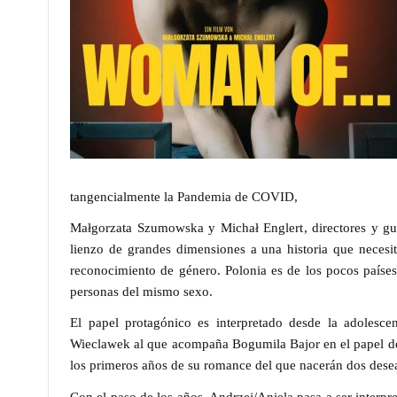
tangencialmente la Pandemia de COVID,
Ma
ł
gorzata Szumowska y Micha
ł
Englert
, directores y g
lienzo de grandes dimensiones a una historia que necesi
reconocimiento de género. Polonia es de los pocos paíse
personas del mismo sexo.
El papel protagónico es interpretado desde la adolesc
Wieclawek
al que acompaña
Bogumila Bajor
en el papel d
los primeros años de su romance del que nacerán dos desea
Con el paso de los años,
Andrzej/Aniela
pasa a ser interpr