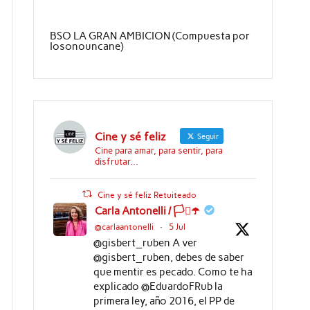
BSO LA GRAN AMBICION (Compuesta por
Iosonouncane)
Cine y sé feliz
Seguir
Cine para amar, para sentir, para
disfrutar...
Cine y sé feliz Retuiteado
Carla Antonelli / 🏳️‍⚧️☂️
@carlaantonelli
·
5 Jul
@gisbert_ruben A ver
@gisbert_ruben, debes de saber
que mentir es pecado. Como te ha
explicado @EduardoFRub la
primera ley, año 2016, el PP de