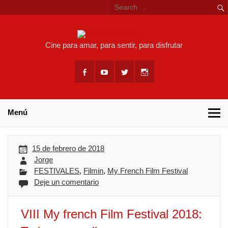
Skip
to
content
CINEYSEF
Cine para amar, para sentir, para disfrutar
Menú
15 de febrero de 2018
Jorge
FESTIVALES
,
Filmin
,
My French Film Festival
Deje un comentario
VIII My french Film Festival 2018: