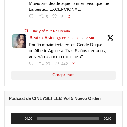
Movistar+ desde aquel primer paso que fue
La peste... EXCEPCIONAL.
5
15
X
Cine y sé feliz Retuiteado
Beatriz Asín
@circunloquio
·
2 Abr
Por fin movimiento en los Conde Duque
de Alberto Aguilera. Tras 6 años cerrados,
volverán a abrir como cine 💕
29
442
X
Cargar más
Podcast de CINEYSEFELIZ Vol 5 Nuevo Orden
Reproductor
de
00:00
00:00
audio