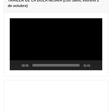
TRAILER DE LA BOLA NEGRA (Los Javis, estreno 2
de octubre)
Reproductor
de
vídeo
00:00
01:01