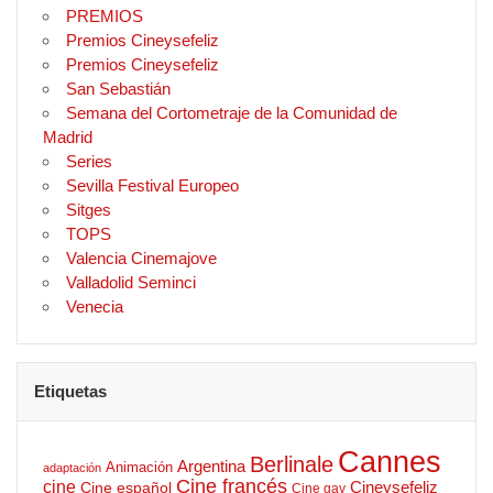
PREMIOS
Premios Cineysefeliz
Premios Cineysefeliz
San Sebastián
Semana del Cortometraje de la Comunidad de
Madrid
Series
Sevilla Festival Europeo
Sitges
TOPS
Valencia Cinemajove
Valladolid Seminci
Venecia
Etiquetas
Cannes
Berlinale
Argentina
Animación
adaptación
Cine francés
cine
Cineysefeliz
Cine español
Cine gay