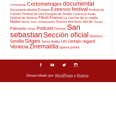
documental
Cortometrajes
cortometraje
Estrenos
festival
Estreno
Documenta Madrid
Festival de
Cannes
Festival de cine Europeo de Sevilla
Festival de Sevilla
Filmin
Francia
La concha de tu madre
Festival de Venecia
oscar
Madrid
Nuevos directores
Nestor Juez
nominaciones
Oscars
San
Podcast
Palmarés
Premios
Perlas
sebastian
Sección oficial
Seminci
Sitges
Sevilla
Un certain regard
Terror
thriller
Zinemaldia
Venecia
ópera prima
Desarrollado por
WordPress
y
Rubine
.