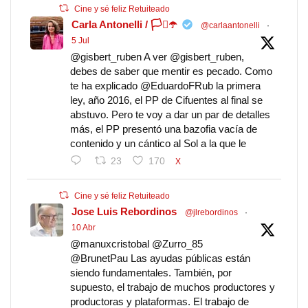
Cine y sé feliz Retuiteado
Carla Antonelli / 🏳️‍⚧️☂️
@carlaantonelli
·
5 Jul
@gisbert_ruben A ver @gisbert_ruben,
debes de saber que mentir es pecado. Como
te ha explicado @EduardoFRub la primera
ley, año 2016, el PP de Cifuentes al final se
abstuvo. Pero te voy a dar un par de detalles
más, el PP presentó una bazofia vacía de
contenido y un cántico al Sol a la que le
23
170
X
Cine y sé feliz Retuiteado
Jose Luis Rebordinos
@jlrebordinos
·
10 Abr
@manuxcristobal @Zurro_85
@BrunetPau Las ayudas públicas están
siendo fundamentales. También, por
supuesto, el trabajo de muchos productores y
productoras y plataformas. El trabajo de