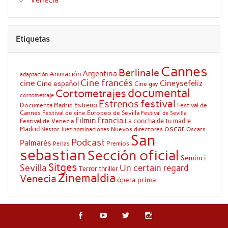
Etiquetas
Cannes
Berlinale
Argentina
Animación
adaptación
Cine francés
cine
Cineysefeliz
Cine español
Cine gay
documental
Cortometrajes
cortometraje
festival
Estrenos
Estreno
Documenta Madrid
Festival de
Cannes
Festival de cine Europeo de Sevilla
Festival de Sevilla
Filmin
Francia
La concha de tu madre
Festival de Venecia
oscar
Madrid
Nuevos directores
Oscars
Nestor Juez
nominaciones
San
Podcast
Palmarés
Premios
Perlas
sebastian
Sección oficial
Seminci
Sitges
Sevilla
Un certain regard
Terror
thriller
Zinemaldia
Venecia
ópera prima