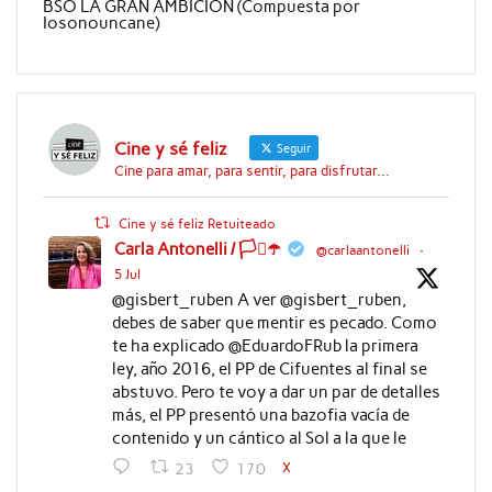
BSO LA GRAN AMBICION (Compuesta por
Iosonouncane)
Cine y sé feliz
Seguir
Cine para amar, para sentir, para disfrutar...
Cine y sé feliz Retuiteado
Carla Antonelli / 🏳️‍⚧️☂️
@carlaantonelli
·
5 Jul
@gisbert_ruben A ver @gisbert_ruben,
debes de saber que mentir es pecado. Como
te ha explicado @EduardoFRub la primera
ley, año 2016, el PP de Cifuentes al final se
abstuvo. Pero te voy a dar un par de detalles
más, el PP presentó una bazofia vacía de
contenido y un cántico al Sol a la que le
X
23
170