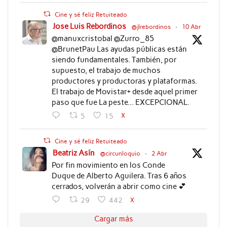
Cine y sé feliz Retuiteado
Jose Luis Rebordinos
@jlrebordinos
·
10 Abr
@manuxcristobal @Zurro_85
@BrunetPau Las ayudas públicas están
siendo fundamentales. También, por
supuesto, el trabajo de muchos
productores y productoras y plataformas.
El trabajo de Movistar+ desde aquel primer
paso que fue La peste... EXCEPCIONAL.
X
5
15
Cine y sé feliz Retuiteado
Beatriz Asín
@circunloquio
·
2 Abr
Por fin movimiento en los Conde
Duque de Alberto Aguilera. Tras 6 años
cerrados, volverán a abrir como cine 💕
X
29
442
Cargar más