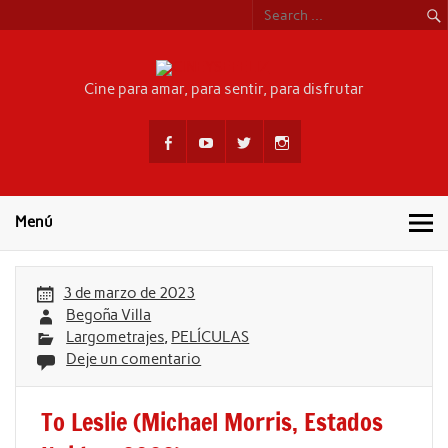
Skip
to
content
CINEYSEFEL
Cine para amar, para sentir, para disfrutar
Menú
3 de marzo de 2023
Begoña Villa
Largometrajes
,
PELÍCULAS
Deje un comentario
To Leslie (Michael Morris, Estados