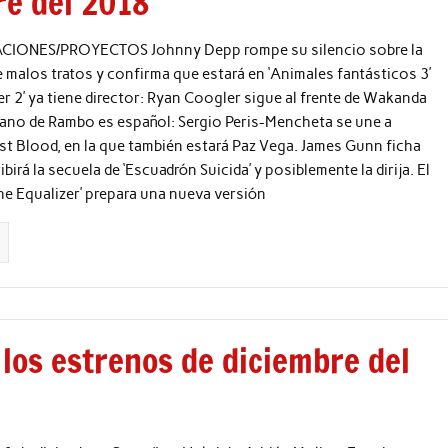
re del 2018
IONES/PROYECTOS Johnny Depp rompe su silencio sobre la
 malos tratos y confirma que estará en ‘Animales fantásticos 3’
er 2’ ya tiene director: Ryan Coogler sigue al frente de Wakanda
lano de Rambo es español: Sergio Peris-Mencheta se une a
st Blood, en la que también estará Paz Vega. James Gunn ficha
birá la secuela de ‘Escuadrón Suicida’ y posiblemente la dirija. El
he Equalizer’ prepara una nueva versión
 los estrenos de diciembre del