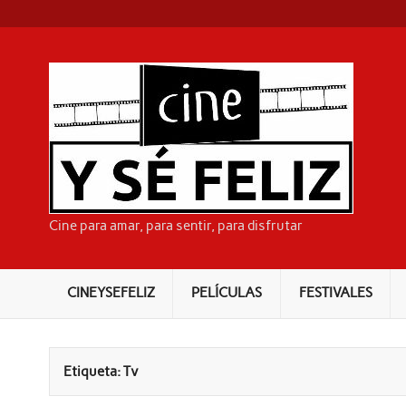
Skip
to
content
CI
Cine para amar, para sentir, para disfrutar
CINEYSEFELIZ
PELÍCULAS
FESTIVALES
Etiqueta:
Tv