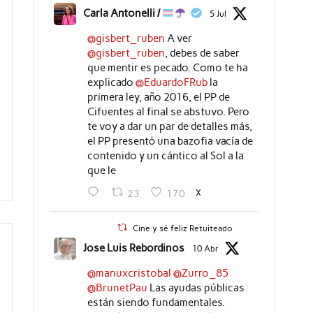
Carla Antonelli /
5 Jul
@gisbert_ruben
A ver
@gisbert_ruben
, debes de saber
que mentir es pecado. Como te ha
explicado
@EduardoFRub
la
primera ley, año 2016, el PP de
Cifuentes al final se abstuvo. Pero
te voy a dar un par de detalles más,
el PP presentó una bazofia vacía de
contenido y un cántico al Sol a la
que le
X
23
170
Cine y sé feliz Retuiteado
Jose Luis Rebordinos
10 Abr
@manuxcristobal
@Zurro_85
@BrunetPau
Las ayudas públicas
están siendo fundamentales.