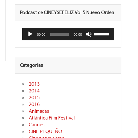
Podcast de CINEYSEFELIZ Vol 5 Nuevo Orden
Reproductor
Utiliza
de
las
00:00
00:00
audio
teclas
de
flecha
arriba/abajo
para
aumentar
Categorías
o
disminuir
el
volumen.
2013
2014
2015
2016
Animadas
Atlántida Film Festival
Cannes
CINE PEQUEÑO