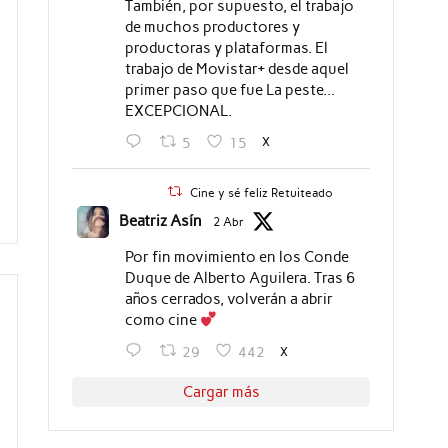
También, por supuesto, el trabajo
de muchos productores y
productoras y plataformas. El
trabajo de Movistar+ desde aquel
primer paso que fue La peste...
EXCEPCIONAL.
X
5
15
Cine y sé feliz Retuiteado
Beatriz Asín
2 Abr
Por fin movimiento en los Conde
Duque de Alberto Aguilera. Tras 6
años cerrados, volverán a abrir
como cine
X
29
442
Cargar más