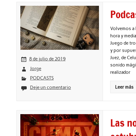
Podca
Volvemos a 
hora y media
Juego de tro
y por supues
Juez, de Cel
8 de julio de 2019
sonido mágic
Jorge
realizador
PODCASTS
Leer más
Deje un comentario
Las no