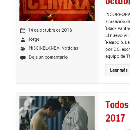
octub
INCORPORAC
acusación de
‘Black Panth
14 de octubre de 2018
El nuevo vil
Jorge
‘Rambo 5: La
MISCINELANEA
,
Noticias
por DC: escri
equipo de ‘T
Deje un comentario
Leer más
Todos
2017