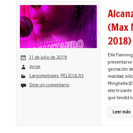
Alcan
(Max 
2018)
Elle Fanning
31 de julio de 2019
presentarse a
Jorge
gestación de
Largometrajes
,
PELÍCULAS
realidad, sól
Minghella (E
Deje un comentario
electrizante
que tendrá l
Leer más