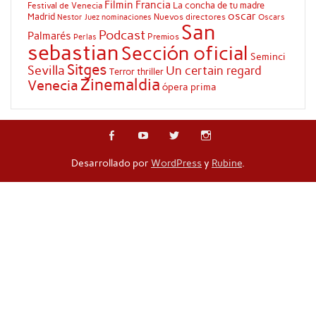
Filmin
Francia
La concha de tu madre
Festival de Venecia
oscar
Madrid
Nuevos directores
Oscars
Nestor Juez
nominaciones
San
Podcast
Palmarés
Premios
Perlas
sebastian
Sección oficial
Seminci
Sitges
Sevilla
Un certain regard
Terror
thriller
Zinemaldia
Venecia
ópera prima
Desarrollado por
WordPress
y
Rubine
.