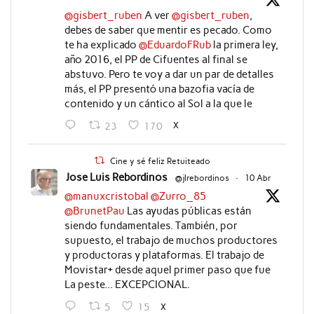
@gisbert_ruben
A ver
@gisbert_ruben
,
debes de saber que mentir es pecado. Como
te ha explicado
@EduardoFRub
la primera ley,
año 2016, el PP de Cifuentes al final se
abstuvo. Pero te voy a dar un par de detalles
más, el PP presentó una bazofia vacía de
contenido y un cántico al Sol a la que le
X
23
170
Cine y sé feliz Retuiteado
Jose Luis Rebordinos
@jlrebordinos
·
10 Abr
@manuxcristobal
@Zurro_85
@BrunetPau
Las ayudas públicas están
siendo fundamentales. También, por
supuesto, el trabajo de muchos productores
y productoras y plataformas. El trabajo de
Movistar+ desde aquel primer paso que fue
La peste... EXCEPCIONAL.
X
5
15