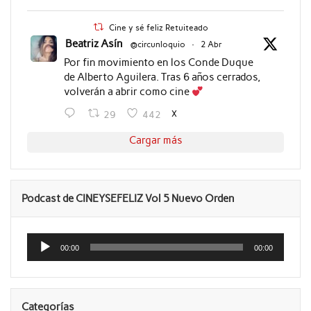
Cine y sé feliz Retuiteado
Beatriz Asín
@circunloquio
·
2 Abr
Por fin movimiento en los Conde Duque
de Alberto Aguilera. Tras 6 años cerrados,
volverán a abrir como cine
X
29
442
Cargar más
Podcast de CINEYSEFELIZ Vol 5 Nuevo Orden
Reproductor
de
00:00
00:00
audio
Categorías