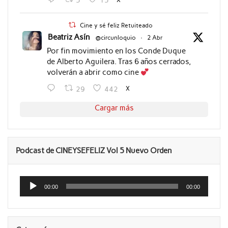
5
15
Cine y sé feliz Retuiteado
Beatriz Asín
@circunloquio
·
2 Abr
Por fin movimiento en los Conde Duque
de Alberto Aguilera. Tras 6 años cerrados,
volverán a abrir como cine
X
29
442
Cargar más
Podcast de CINEYSEFELIZ Vol 5 Nuevo Orden
Reproductor
de
00:00
00:00
audio