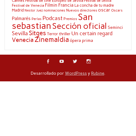
Cannes
Festival de cine Europeo de Sevilla
Festival de Sevilla
Filmin
Francia
La concha de tu madre
Festival de Venecia
oscar
Madrid
Nuevos directores
Oscars
Nestor Juez
nominaciones
San
Podcast
Palmarés
Premios
Perlas
sebastian
Sección oficial
Seminci
Sitges
Sevilla
Un certain regard
Terror
thriller
Zinemaldia
Venecia
ópera prima
Desarrollado por
WordPress
y
Rubine
.