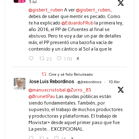
5 Jul
@gisbert_ruben
A ver
@gisbert_ruben
,
debes de saber que mentir es pecado. Como
te ha explicado
@EduardoFRub
la primera ley,
año 2016, el PP de Cifuentes al final se
abstuvo. Pero te voy a dar un par de detalles
más, el PP presentó una bazofia vacía de
contenido y un cántico al Sol a la que le
X
23
170
Cine y sé feliz Retuiteado
Jose Luis Rebordinos
@jlrebordinos
·
10 Abr
@manuxcristobal
@Zurro_85
@BrunetPau
Las ayudas públicas están
siendo fundamentales. También, por
supuesto, el trabajo de muchos productores
y productoras y plataformas. El trabajo de
Movistar+ desde aquel primer paso que fue
La peste... EXCEPCIONAL.
X