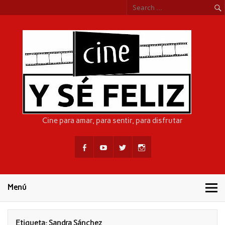
Skip
to
content
CIN
Cine para amar, para sentir, para disfrutar
Menú
Etiqueta:
Sandra Sánchez