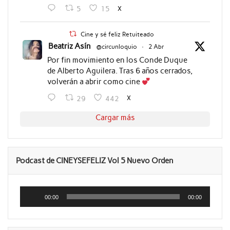
X
5
15
Cine y sé feliz Retuiteado
Beatriz Asín
@circunloquio
·
2 Abr
Por fin movimiento en los Conde Duque
de Alberto Aguilera. Tras 6 años cerrados,
volverán a abrir como cine
X
29
442
Cargar más
Podcast de CINEYSEFELIZ Vol 5 Nuevo Orden
Reproductor
de
00:00
00:00
audio