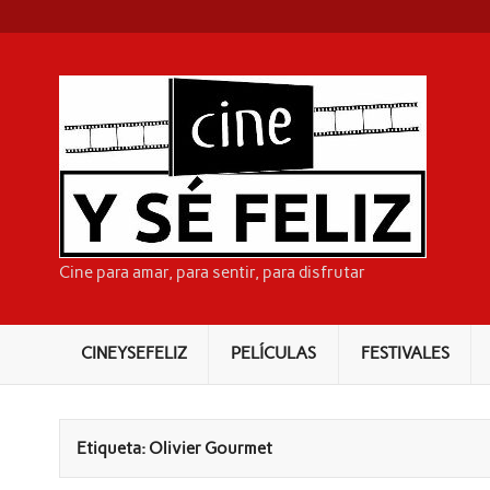
Skip
to
content
CI
Cine para amar, para sentir, para disfrutar
CINEYSEFELIZ
PELÍCULAS
FESTIVALES
Etiqueta:
Olivier Gourmet