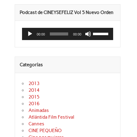
Podcast de CINEYSEFELIZ Vol 5 Nuevo Orden
Reproductor
Utiliza
de
las
00:00
00:00
audio
teclas
de
flecha
arriba/abajo
para
aumentar
Categorías
o
disminuir
el
volumen.
2013
2014
2015
2016
Animadas
Atlántida Film Festival
Cannes
CINE PEQUEÑO