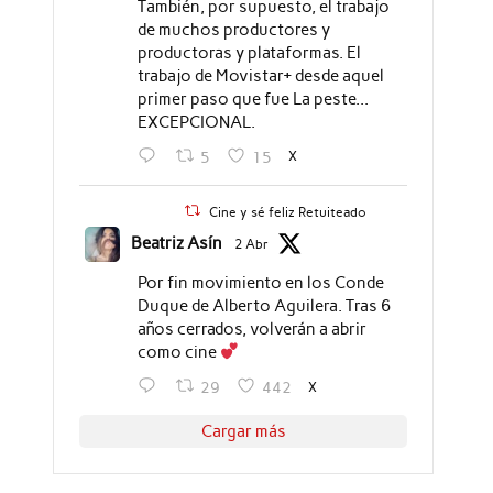
También, por supuesto, el trabajo
de muchos productores y
productoras y plataformas. El
trabajo de Movistar+ desde aquel
primer paso que fue La peste...
EXCEPCIONAL.
X
5
15
Cine y sé feliz Retuiteado
Beatriz Asín
2 Abr
Por fin movimiento en los Conde
Duque de Alberto Aguilera. Tras 6
años cerrados, volverán a abrir
como cine
X
29
442
Cargar más