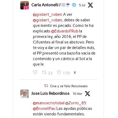
Carla Antonelli /
5 Jul
@gisbert_ruben
A ver
@gisbert_ruben
, debes de saber
que mentir es pecado. Como te ha
explicado
@EduardoFRub
la
primera ley, año 2016, el PP de
Cifuentes al final se abstuvo. Pero
te voy a dar un par de detalles más,
el PP presentó una bazofia vacía de
contenido y un cántico al Sol a la
que le
X
23
170
Cine y sé feliz Retuiteado
Jose Luis Rebordinos
10 Abr
@manuxcristobal
@Zurro_85
@BrunetPau
Las ayudas públicas
están siendo fundamentales.