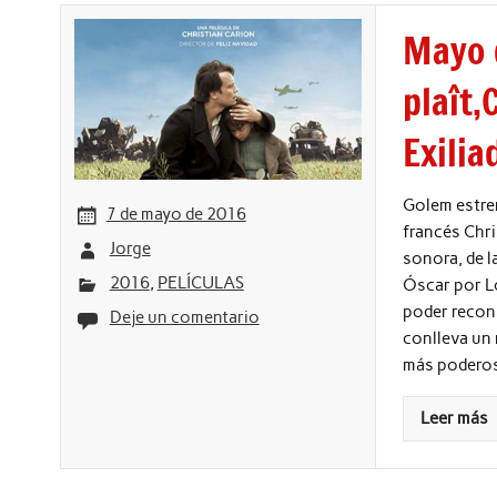
Mayo d
plaît,
Exilia
Golem estren
7 de mayo de 2016
francés Chri
Jorge
sonora, de 
2016
,
PELÍCULAS
Óscar por Lo
poder recons
Deje un comentario
conlleva un
más poderosa
Leer más