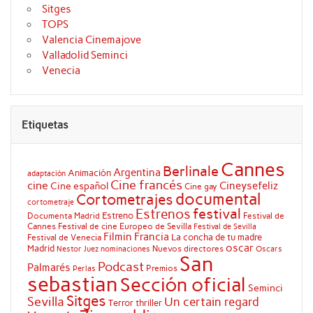
Sitges
TOPS
Valencia Cinemajove
Valladolid Seminci
Venecia
Etiquetas
Cannes
Berlinale
Argentina
Animación
adaptación
Cine francés
cine
Cineysefeliz
Cine español
Cine gay
documental
Cortometrajes
cortometraje
festival
Estrenos
Estreno
Documenta Madrid
Festival de
Cannes
Festival de cine Europeo de Sevilla
Festival de Sevilla
Filmin
Francia
La concha de tu madre
Festival de Venecia
oscar
Madrid
Nuevos directores
Oscars
Nestor Juez
nominaciones
San
Podcast
Palmarés
Premios
Perlas
sebastian
Sección oficial
Seminci
Sitges
Sevilla
Un certain regard
Terror
thriller