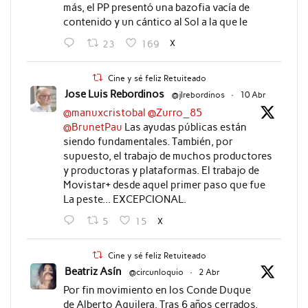
más, el PP presentó una bazofia vacía de
contenido y un cántico al Sol a la que le
X
23
169
Cine y sé feliz Retuiteado
Jose Luis Rebordinos
@jlrebordinos
·
10 Abr
@manuxcristobal
@Zurro_85
@BrunetPau
Las ayudas públicas están
siendo fundamentales. También, por
supuesto, el trabajo de muchos productores
y productoras y plataformas. El trabajo de
Movistar+ desde aquel primer paso que fue
La peste... EXCEPCIONAL.
X
5
15
Cine y sé feliz Retuiteado
Beatriz Asín
@circunloquio
·
2 Abr
Por fin movimiento en los Conde Duque
de Alberto Aguilera. Tras 6 años cerrados,