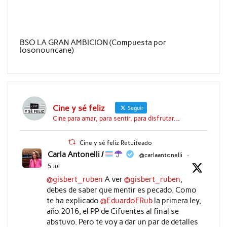
BSO LA GRAN AMBICION (Compuesta por
Iosonouncane)
Cine y sé feliz
Seguir
Cine para amar, para sentir, para disfrutar...
Cine y sé feliz Retuiteado
Carla Antonelli /
@carlaantonelli
·
5 Jul
@gisbert_ruben
A ver
@gisbert_ruben
,
debes de saber que mentir es pecado. Como
te ha explicado
@EduardoFRub
la primera ley,
año 2016, el PP de Cifuentes al final se
abstuvo. Pero te voy a dar un par de detalles