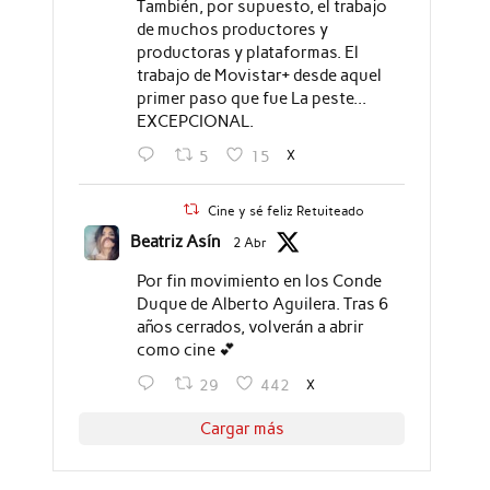
También, por supuesto, el trabajo
de muchos productores y
productoras y plataformas. El
trabajo de Movistar+ desde aquel
primer paso que fue La peste...
EXCEPCIONAL.
X
5
15
Cine y sé feliz Retuiteado
Beatriz Asín
2 Abr
Por fin movimiento en los Conde
Duque de Alberto Aguilera. Tras 6
años cerrados, volverán a abrir
como cine 💕
X
29
442
Cargar más