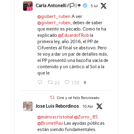
Carla Antonelli / 🏳️‍⚧️☂️
5 Jul
@gisbert_ruben
A ver
@gisbert_ruben
, debes de saber
que mentir es pecado. Como te ha
explicado
@EduardoFRub
la
primera ley, año 2016, el PP de
Cifuentes al final se abstuvo. Pero
te voy a dar un par de detalles más,
el PP presentó una bazofia vacía de
contenido y un cántico al Sol a la
que le
X
23
170
Cine y sé feliz Retuiteado
Jose Luis Rebordinos
10 Abr
@manuxcristobal
@Zurro_85
@BrunetPau
Las ayudas públicas
están siendo fundamentales.