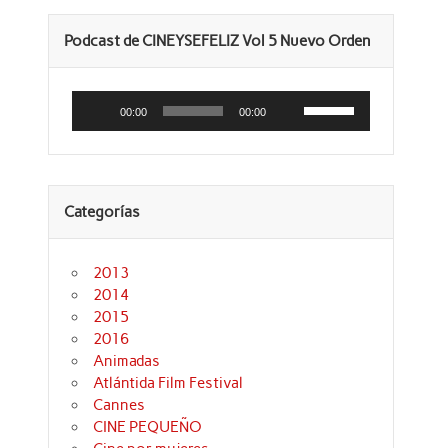
Podcast de CINEYSEFELIZ Vol 5 Nuevo Orden
Reproductor
Utiliza
de
las
00:00
00:00
audio
teclas
de
flecha
arriba/abajo
para
aumentar
Categorías
o
disminuir
el
volumen.
2013
2014
2015
2016
Animadas
Atlántida Film Festival
Cannes
CINE PEQUEÑO