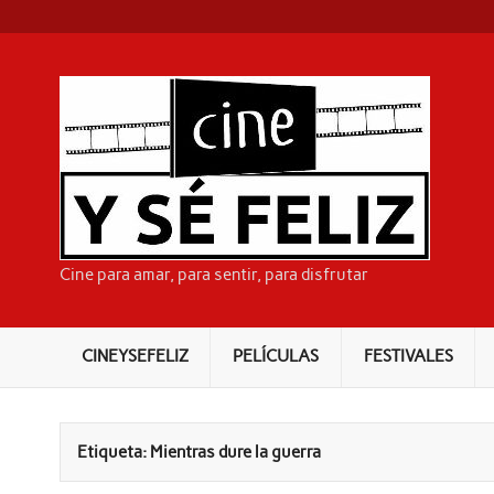
Skip
to
content
CI
Cine para amar, para sentir, para disfrutar
CINEYSEFELIZ
PELÍCULAS
FESTIVALES
Etiqueta:
Mientras dure la guerra